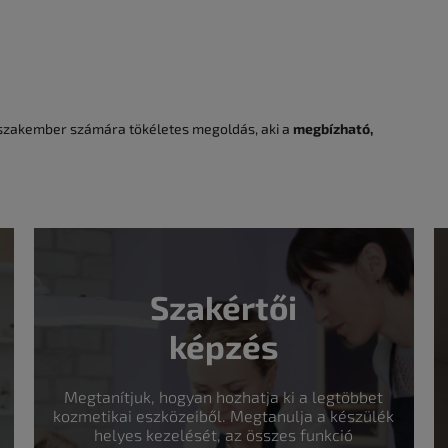
szakember számára tökéletes megoldás, aki a
megbízható,
Szakértői
képzés
Megtanítjuk, hogyan hozhatja ki a legtöbbet
kozmetikai eszközeiből. Megtanulja a készülék
helyes kezelését, az összes funkció