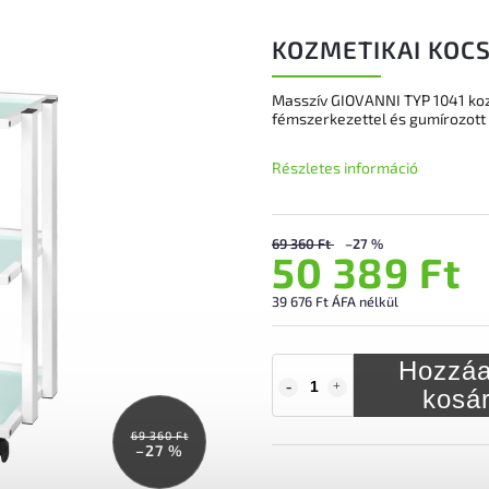
KOZMETIKAI KOCS
Masszív GIOVANNI TYP 1041 koz
fémszerkezettel és gumírozott 
Részletes információ
69 360 Ft
–27 %
50 389 Ft
39 676 Ft ÁFA nélkül
Hozzáa
kosá
69 360 Ft
–27 %