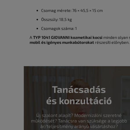
Csomag mérete: 76 × 45,5 × 15 cm
Összsúly: 18,5 kg
Csomagok száma: 1
A
TYP 1041 GIOVANNI kozmetikai kocsi
minden olyan 
mobil és igényes munkabútorokat
részesíti előnyben.
Tanácsadás
és konzultáció
Új szalont alapít? Modernizálni szeretné
működését? Tanácsra van szüksége a legjobb
ár/teljesítmény arányú vásárláshoz?