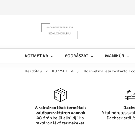
KOZMETIKA
FODRÁSZAT
MANIKŰR
Kezdőlap
/
KOZMETIKA
/
Kozmetikai eszköztartó koc
A raktáron lévő termékek
Dachs
valóban raktáron vannak
A túlméretes szá
48 órán belül elküldjük a
Dachser szállít
raktáron lévő termékeket.