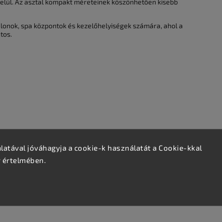
belül. Az asztal kompakt méreteinek köszönhetően kisebb
zalonok, spa központok és kezelőhelyiségek számára, ahol a
tos.
atával jóváhagyja a cookie-k használatát a Cookie-kkal
v értelmében.