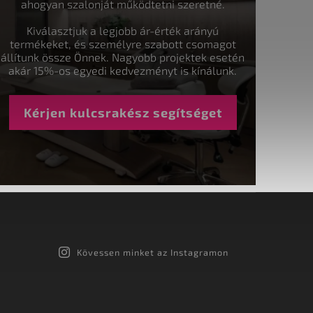
ahogyan szalonját működtetni szeretné.
Kiválasztjuk a legjobb ár-érték arányú
termékeket, és személyre szabott csomagot
állítunk össze Önnek. Nagyobb projektek esetén
akár 15%-os egyedi kedvezményt is kínálunk.
Kérjen kulcsrakész segítséget
Kövessen minket az Instagramon