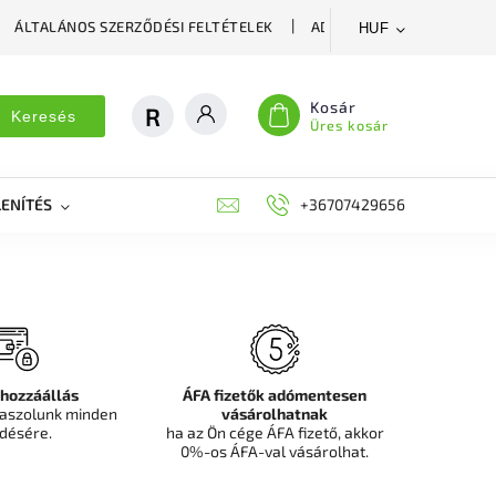
ÁLTALÁNOS SZERZŐDÉSI FELTÉTELEK
ADATVÉDELMI SZABÁLYZA
HUF
Kosár
Keresés
Üres kosár
ENÍTÉS
DEKORÁCIÓS FALPANEL, MŰNÖVÉNY FAL
+36707429656
FIT
 hozzáállás
ÁFA fizetők adómentesen
aszolunk minden
vásárolhatnak
désére.
ha az Ön cége ÁFA fizető, akkor
0%-os ÁFA-val vásárolhat.