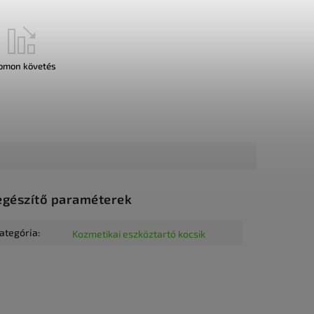
omon követés
egészítő paraméterek
ategória
:
Kozmetikai eszköztartó kocsik