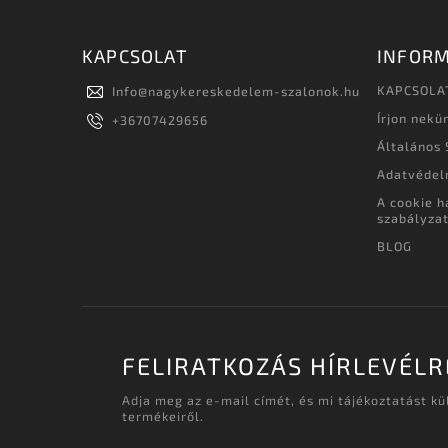
KAPCSOLAT
INFORM
KAPCSOLA
Info
@
nagykereskedelem-szalonok.hu
Írjon nekü
+36707429656
Általános 
Adatvédel
A cookie h
szabályza
BLOG
FELIRATKOZÁS HÍRLEVÉLR
Adja meg az e-mail címét, és mi tájékoztatást k
termékeiről.