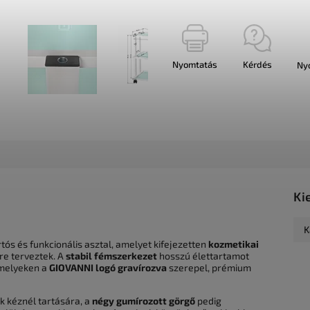
Nyomtatás
Kérdés
Ny
Ki
K
tós és funkcionális asztal, amelyet kifejezetten
kozmetikai
re terveztek. A
stabil fémszerkezet
hosszú élettartamot
 melyeken a
GIOVANNI logó gravírozva
szerepel, prémium
k kéznél tartására, a
négy gumírozott görgő
pedig