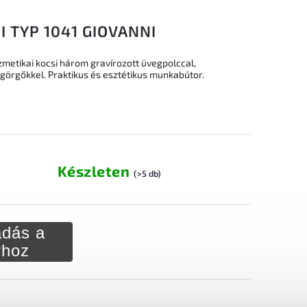
I TYP 1041 GIOVANNI
metikai kocsi három gravírozott üvegpolccal,
görgőkkel. Praktikus és esztétikus munkabútor.
Készleten
(>5 db)
dás a
rhoz