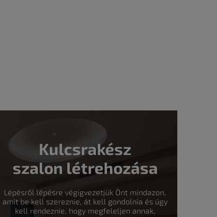
Kulcsrakész
szalon létrehozása
Lépésről lépésre végigvezetjük Önt mindazon,
amit be kell szereznie, át kell gondolnia és úgy
kell rendeznie, hogy megfeleljen annak,