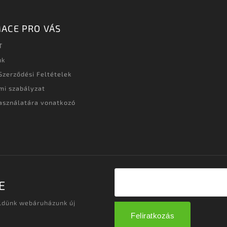
ACE PRO VÁS
T
nk
Szerződési Feltételek
mi szabályzat
asználatára vonatkozó
t
E
üldünk webáruházunk új
Feliratkozás