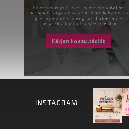
Kihasználhatja 15 éves tapasztalatunkat az
iparágban. Nagy tapasztalattal rendelkezünk az
új és tapasztalt szépségipari, fodrászati és
fitnesz vállalkozások tanácsadásában.
Kérjen konzultációt
INSTAGRAM