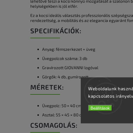
lehetővé teszi a kocsi könnyű mozgatását a szalonon 
helyiségekben is jól elfér.
Ez a kocsi ideális választás professzionális szépségs
rendezettség, a mobilitás és az elegancia egyaránt fon
SPECIFIKÁCIÓK:
Anyag: fémszerkezet + üveg
Üvegpolcok száma: 3 db
Gravírozott GIOVANNI logóval
Görgők: 4 db, gumírozott
MÉRETEK:
Weboldalunk használ
kapcsolatos irányel
Üvegpolc: 50 × 40 cm
Beállítások
Asztal: 55 × 45 × 80 cm
CSOMAGOLÁS: