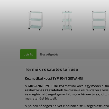
Leírás
Beszélgetés
Termék részletes leírása
Kozmetikai kocsi TYP 1041 GIOVANNI
A
GIOVANNI TYP 1041
kozmetikai kocsi egy modern, tar
eszközök és készülékek
tárolására és rendszerezésé
és megbízhatóságot garantál, míg a
három üvegpolc
,
megjelenést biztosít.
A polcok bőséges helyet kínálnak a szükséges eszközö