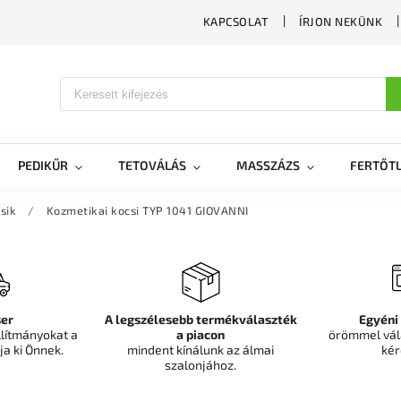
KAPCSOLAT
ÍRJON NEKÜNK
PEDIKŰR
TETOVÁLÁS
MASSZÁZS
FERTŐTL
sik
/
Kozmetikai kocsi TYP 1041 GIOVANNI
er
A legszélesebb termékválaszték
Egyéni
llítmányokat a
a piacon
örömmel vál
ja ki Önnek.
mindent kínálunk az álmai
kér
szalonjához.