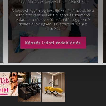
használatát, és képzési tanúsítványt kap.
A képzést egyénileg készítjük el és árazzuk be a
betanított készülékek típusától és számától,
valamint a résztvevők számától függően. A
szalonjában egyénileg is tartunk Önnek
képzést.
Képzés iránti érdeklődés