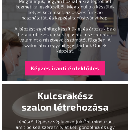
Megtanítjuk, hogyan hozhatja ki a legtöbbet
kozmetikai eszközeiből. Megtanulja a készülék
helyes kezelését, az összes funkció
használatát, és képzési tanúsítványt kap.
A képzést egyénileg készítjük el és árazzuk be a
betanított készülékek típusától és számától,
valamint a résztvevők számától függően. A
szalonjában egyénileg is tartunk Önnek
képzést.
Képzés iránti érdeklődés
Kulcsrakész
szalon létrehozása
Lépésről lépésre végigvezetjük Önt mindazon,
amit be kell szereznie, át kell gondolnia és úgy