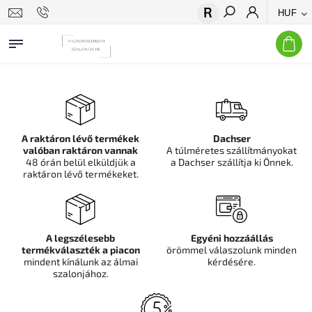
HUF
Keresés
A raktáron lévő termékek
Dachser
valóban raktáron vannak
A túlméretes szállítmányokat
48 órán belül elküldjük a
a Dachser szállítja ki Önnek.
raktáron lévő termékeket.
A legszélesebb
Egyéni hozzáállás
termékválaszték a piacon
örömmel válaszolunk minden
mindent kínálunk az álmai
kérdésére.
szalonjához.