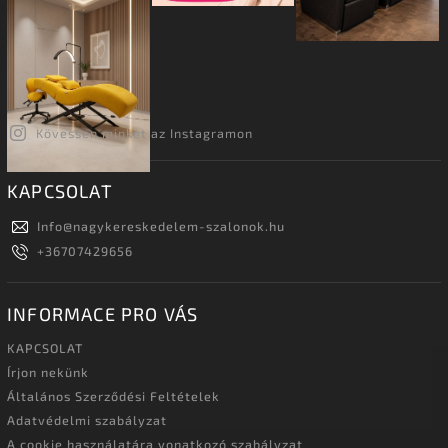
Kövessen minket az Instagramon
KAPCSOLAT
Info
@
nagykereskedelem-szalonok.hu
+36707429656
INFORMACE PRO VÁS
KAPCSOLAT
Írjon nekünk
Általános Szerződési Feltételek
Adatvédelmi szabályzat
A cookie használatára vonatkozó szabályzat