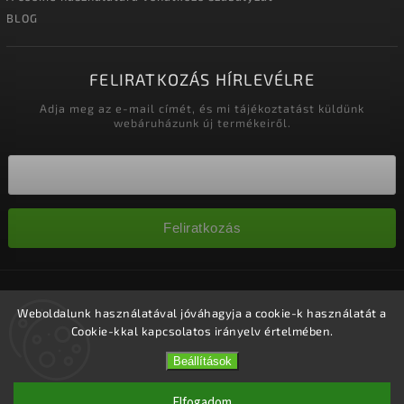
BLOG
FELIRATKOZÁS HÍRLEVÉLRE
Adja meg az e-mail címét, és mi tájékoztatást küldünk
webáruházunk új termékeiről.
Feliratkozás
Copyright 2026
Nagykereskedelem-szalonok
. Minden jog
fenntartva.
Weboldalunk használatával jóváhagyja a cookie-k használatát a
Cookie-kkal kapcsolatos irányelv értelmében.
Süti beállítások szerkesztése
Vytvořil
Shoptet
| Design
Shoptak.cz.
Beállítások
Elfogadom