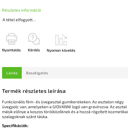
Részletes információ
A tétel elfogyott…
Nyomtatás
Kérdés
Nyomon követés
Leírás
Beszélgetés
Termék részletes leírása
Funkcionális fém- és üvegasztal gumikerekeken. Az asztalon négy
üvegpolc van, amelyeken a GIOVANNI logó van gravírozva. Az asztal
másik előnye a koszos törölközőknek és a hozzá rögzített kozmetikai
szalagoknak szánt táska.
Specifikációk: