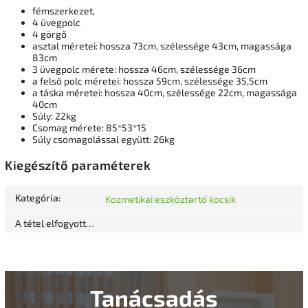
fémszerkezet,
4 üvegpolc
4 görgő
asztal méretei: hossza 73cm, szélessége 43cm, magassága
83cm
3 üvegpolc mérete: hossza 46cm, szélessége 36cm
a felső polc méretei: hossza 59cm, szélessége 35,5cm
a táska méretei: hossza 40cm, szélessége 22cm, magassága
40cm
Súly: 22kg
Csomag mérete: 85*53*15
Súly csomagolással együtt: 26kg
Kiegészítő paraméterek
Kategória
:
Kozmetikai eszköztartó kocsik
A tétel elfogyott…
Tanácsadás