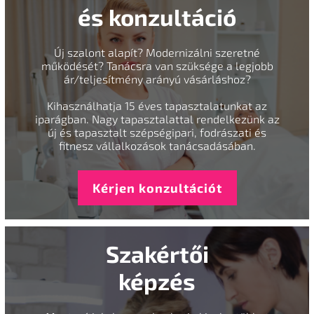
és konzultáció
Új szalont alapít? Modernizálni szeretné
működését? Tanácsra van szüksége a legjobb
ár/teljesítmény arányú vásárláshoz?
Kihasználhatja 15 éves tapasztalatunkat az
iparágban. Nagy tapasztalattal rendelkezünk az
új és tapasztalt szépségipari, fodrászati és
fitnesz vállalkozások tanácsadásában.
Kérjen konzultációt
Szakértői
képzés