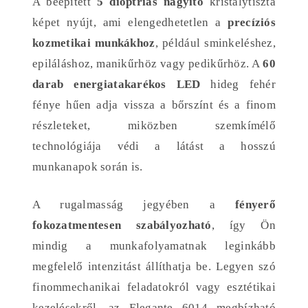
A beépített
5 dioptriás nagyító
kristálytiszta
képet nyújt, ami elengedhetetlen a
precíziós
kozmetikai munkákhoz
, például sminkeléshez,
epiláláshoz, manikűrhöz vagy pedikűrhöz. A
60
darab energiatakarékos LED
hideg fehér
fénye hűen adja vissza a bőrszínt és a finom
részleteket, miközben szemkímélő
technológiája védi a látást a hosszú
munkanapok során is.
A rugalmasság jegyében a
fényerő
fokozatmentesen szabályozható
, így Ön
mindig a munkafolyamatnak leginkább
megfelelő intenzitást állíthatja be. Legyen szó
finommechanikai feladatokról vagy esztétikai
kezelésekről, az Elegante 6014 megbízható