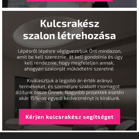
Kulcsrakész
szalon létrehozása
Lépésről lépésre végigvezetjük Önt mindazon,
amit be kell szereznie, át kell gondolnia és úgy
kell rendeznie, hogy megfeleljen annak,
ahogyan szalonját működtetni szeretné.
Kiválasztjuk a legjobb ár-érték arányú
termékeket, és személyre szabott csomagot
állítunk össze Önnek. Nagyobb projektek esetén
akár 15%-os egyedi kedvezményt is kínálunk.
Kérjen kulcsrakész segítséget