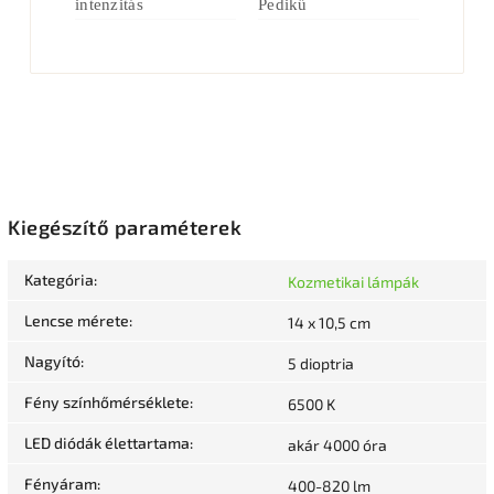
intenzitás
Pedikű
Kiegészítő paraméterek
Kategória
:
Kozmetikai lámpák
Lencse mérete
:
14 x 10,5 cm
Nagyító
:
5 dioptria
Fény színhőmérséklete
:
6500 K
LED diódák élettartama
:
akár 4000 óra
Fényáram
:
400-820 lm