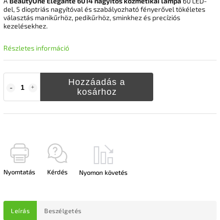
A
BeautyOne Elegante 6014 nagyítós kozmetikai lámpa
60 LED-
del, 5 dioptriás nagyítóval és szabályozható fényerővel tökéletes
választás manikűrhöz, pedikűrhöz, sminkhez és precíziós
kezelésekhez.
Részletes információ
Hozzáadás a
kosárhoz
Nyomtatás
Kérdés
Nyomon követés
Leírás
Beszélgetés