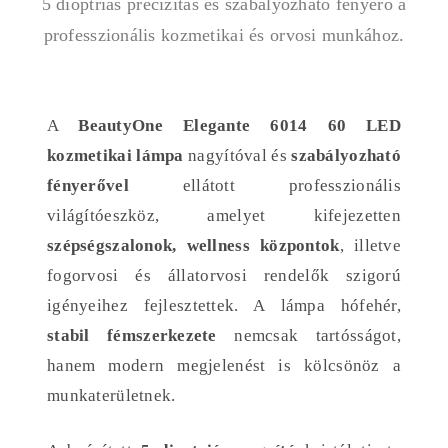
5 dioptriás precizitás és szabályozható fényerő a
professzionális kozmetikai és orvosi munkához.
A
BeautyOne Elegante 6014 60 LED
kozmetikai lámpa
nagyítóval és
szabályozható
fényerővel
ellátott professzionális
világítóeszköz, amelyet kifejezetten
szépségszalonok, wellness központok
, illetve
fogorvosi és állatorvosi rendelők szigorú
igényeihez fejlesztettek. A lámpa hófehér,
stabil fémszerkezete
nemcsak tartósságot,
hanem modern megjelenést is kölcsönöz a
munkaterületnek.