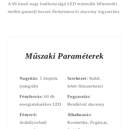
A 60 darab nagy hatékonyságú LED minimális hőtermelés
mellett garantál hosszú élettartamot és alacsony fogyasztást.
Műszaki Paraméterek
Nagyítás:
5 dioptria
Szerkezet:
Stabil,
(integrált)
fehér fémszerkezet
Fényforrás:
60 db
Fogyasztás:
energiatakarékos LED
Rendkívül alacsony
Fényerő:
Alkalmazás:
Szabályozható
Kozmetika, Fogászat,