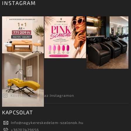
INSTAGRAM
Kövessen minket az Instagramon
KAPCSOLAT
Info
@
nagykereskedelem-szalonok.hu
+36707429656