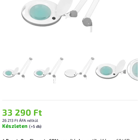
33 290 Ft
26 213 Ft ÁFA nélkül
Készleten
(>5 db)