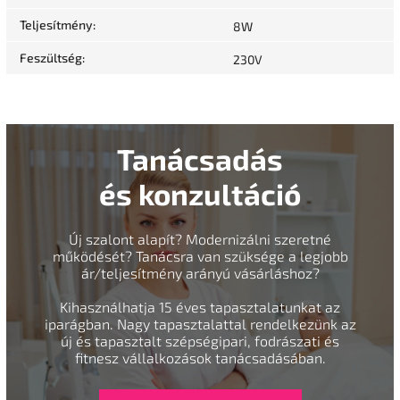
Teljesítmény
:
8W
Feszültség
:
230V
Tanácsadás
és konzultáció
Új szalont alapít? Modernizálni szeretné
működését? Tanácsra van szüksége a legjobb
ár/teljesítmény arányú vásárláshoz?
Kihasználhatja 15 éves tapasztalatunkat az
iparágban. Nagy tapasztalattal rendelkezünk az
új és tapasztalt szépségipari, fodrászati és
fitnesz vállalkozások tanácsadásában.