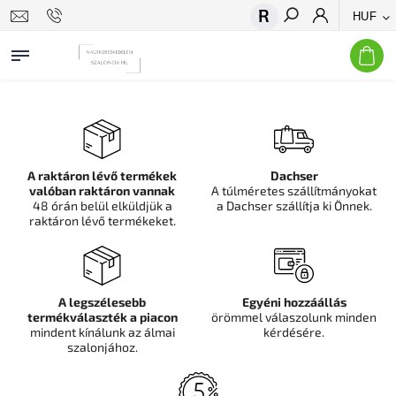
HUF
Keresés
A raktáron lévő termékek
Dachser
valóban raktáron vannak
A túlméretes szállítmányokat
48 órán belül elküldjük a
a Dachser szállítja ki Önnek.
raktáron lévő termékeket.
A legszélesebb
Egyéni hozzáállás
termékválaszték a piacon
örömmel válaszolunk minden
mindent kínálunk az álmai
kérdésére.
szalonjához.