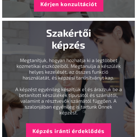
Kérjen konzultációt
Szakértői
képzés
Megtanítjuk, hogyan hozhatja ki a legtöbbet
kozmetikai eszközeiből. Megtanulja a készülék
helyes kezelését, az összes funkció
használatát, és képzési tanúsítványt kap.
A képzést egyénileg készítjük el és árazzuk be a
betanított készülékek típusától és számától,
valamint a résztvevők számától függően. A
szalonjában egyénileg is tartunk Önnek
képzést.
Képzés iránti érdeklődés