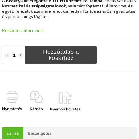
A
BeautyOne Elegante 801 LED kozmetikai lámpa
ideális választás
kozmetikai
és
szépségszalonok
, valamint fogászati, állatorvosi és
egyéb rendelők számára, ahol kiemelten fontos az erős, egyenletes
és pontos megvilágítás.
Részletes információ
Hozzáadás a
kosárhoz
Nyomtatás
Kérdés
Nyomon követés
Leírás
Beszélgetés