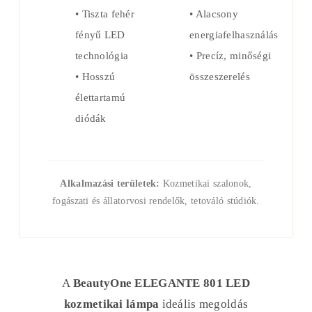
• Tiszta fehér
• Alacsony
fényű LED
energiafelhasználás
technológia
• Precíz, minőségi
• Hosszú
összeszerelés
élettartamú
diódák
Alkalmazási területek:
Kozmetikai szalonok,
fogászati és állatorvosi rendelők, tetováló stúdiók.
A
BeautyOne ELEGANTE 801 LED
kozmetikai lámpa
ideális megoldás