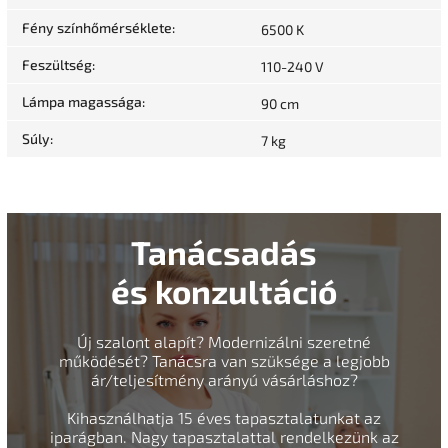
Fény színhőmérséklete
:
6500 K
Feszültség
:
110-240 V
Lámpa magassága
:
90 cm
Súly
:
7 kg
Tanácsadás
és konzultáció
Új szalont alapít? Modernizálni szeretné
működését? Tanácsra van szüksége a legjobb
ár/teljesítmény arányú vásárláshoz?
Kihasználhatja 15 éves tapasztalatunkat az
iparágban. Nagy tapasztalattal rendelkezünk az