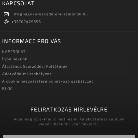
KAPCSOLAT
Info
@
nagykereskedelem-szalonok.hu
+36707429656
INFORMACE PRO VÁS
KAPCSOLAT
Írjon nekünk
Általános Szerződési Feltételek
Adatvédelmi szabályzat
A cookie használatára vonatkozó szabályzat
BLOG
FELIRATKOZÁS HÍRLEVÉLRE
Adja meg az e-mail címét, és mi tájékoztatást küldünk
webáruházunk új termékeiről.