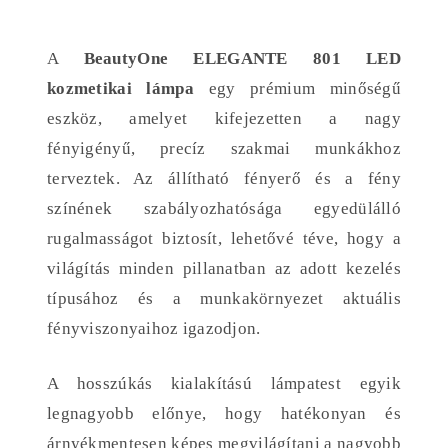
A
BeautyOne ELEGANTE 801 LED
kozmetikai lámpa
egy prémium minőségű
eszköz, amelyet kifejezetten a nagy
fényigényű, precíz szakmai munkákhoz
terveztek. Az állítható fényerő és a fény
színének szabályozhatósága egyedülálló
rugalmasságot biztosít, lehetővé téve, hogy a
világítás minden pillanatban az adott kezelés
típusához és a munkakörnyezet aktuális
fényviszonyaihoz igazodjon.
A hosszúkás kialakítású lámpatest egyik
legnagyobb előnye, hogy hatékonyan és
árnyékmentesen képes megvilágítani a nagyobb