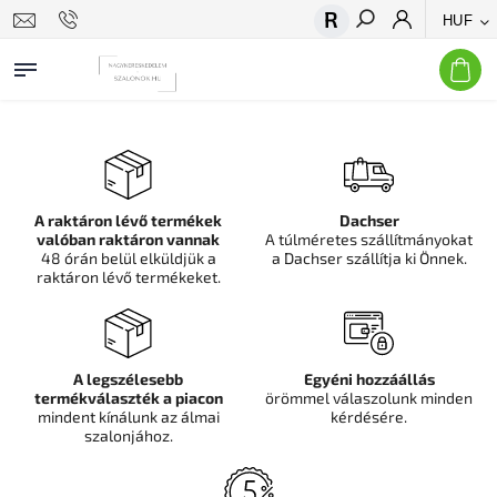
HUF
Keresés
A raktáron lévő termékek
Dachser
valóban raktáron vannak
A túlméretes szállítmányokat
48 órán belül elküldjük a
a Dachser szállítja ki Önnek.
raktáron lévő termékeket.
A legszélesebb
Egyéni hozzáállás
termékválaszték a piacon
örömmel válaszolunk minden
mindent kínálunk az álmai
kérdésére.
szalonjához.