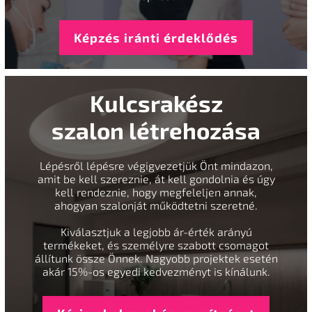
Képzés iránti érdeklődés
Kulcsrakész
szalon létrehozása
Lépésről lépésre végigvezetjük Önt mindazon,
amit be kell szereznie, át kell gondolnia és úgy
kell rendeznie, hogy megfeleljen annak,
ahogyan szalonját működtetni szeretné.
Kiválasztjuk a legjobb ár-érték arányú
termékeket, és személyre szabott csomagot
állítunk össze Önnek. Nagyobb projektek esetén
akár 15%-os egyedi kedvezményt is kínálunk.