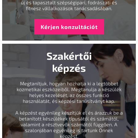
új és tapasztalt szépségipari, fodrászati és
fitnesz vállalkozások tanácsadásában.
Kérjen konzultációt
Szakértői
képzés
Megtanítjuk, hogyan hozhatja ki a legtöbbet
kozmetikai eszközeiből. Megtanulja a készülék
helyes kezelését, az összes funkció
használatát, és képzési tanúsítványt kap.
A képzést egyénileg készítjük el és árazzuk be a
betanított készülékek típusától és számától,
valamint a résztvevők számától függően. A
szalonjában egyénileg is tartunk Önnek
képzést.