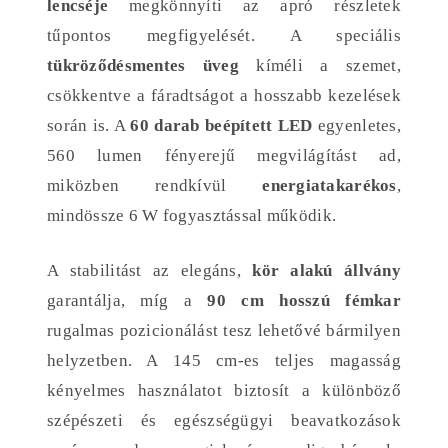
lencséje
megkönnyíti az apró részletek
tűpontos megfigyelését. A speciális
tükröződésmentes üveg
kíméli a szemet,
csökkentve a fáradtságot a hosszabb kezelések
során is. A
60 darab beépített LED
egyenletes,
560 lumen fényerejű megvilágítást ad,
miközben rendkívül
energiatakarékos
,
mindössze 6 W fogyasztással működik.
A stabilitást az elegáns,
kör alakú állvány
garantálja, míg a
90 cm hosszú fémkar
rugalmas pozicionálást tesz lehetővé bármilyen
helyzetben. A 145 cm-es teljes magasság
kényelmes használatot biztosít a különböző
szépészeti és egészségügyi beavatkozások