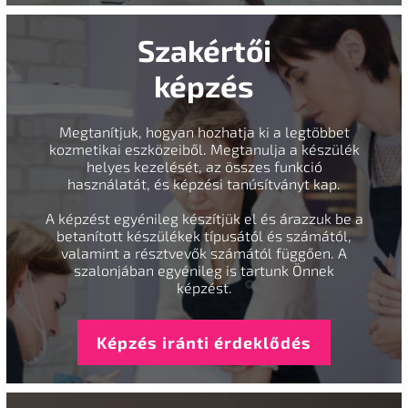
Szakértői
képzés
Megtanítjuk, hogyan hozhatja ki a legtöbbet
kozmetikai eszközeiből. Megtanulja a készülék
helyes kezelését, az összes funkció
használatát, és képzési tanúsítványt kap.
A képzést egyénileg készítjük el és árazzuk be a
betanított készülékek típusától és számától,
valamint a résztvevők számától függően. A
szalonjában egyénileg is tartunk Önnek
képzést.
Képzés iránti érdeklődés