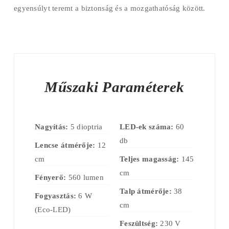
egyensúlyt teremt a biztonság és a mozgathatóság között.
Műszaki Paraméterek
Nagyítás:
5 dioptria
LED-ek száma:
60
db
Lencse átmérője:
12
cm
Teljes magasság:
145
cm
Fényerő:
560 lumen
Talp átmérője:
38
Fogyasztás:
6 W
cm
(Eco-LED)
Feszültség:
230 V