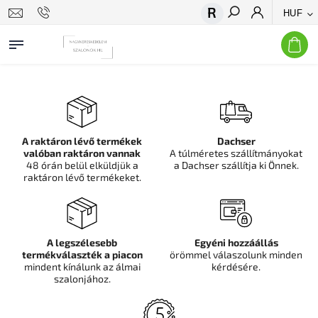
HUF
Keresés
A raktáron lévő termékek
Dachser
valóban raktáron vannak
A túlméretes szállítmányokat
48 órán belül elküldjük a
a Dachser szállítja ki Önnek.
raktáron lévő termékeket.
A legszélesebb
Egyéni hozzáállás
termékválaszték a piacon
örömmel válaszolunk minden
mindent kínálunk az álmai
kérdésére.
szalonjához.