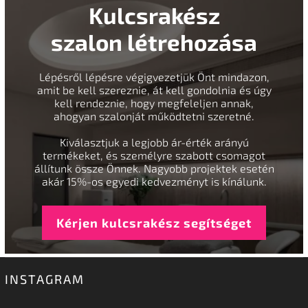
Kulcsrakész
szalon létrehozása
Lépésről lépésre végigvezetjük Önt mindazon,
amit be kell szereznie, át kell gondolnia és úgy
kell rendeznie, hogy megfeleljen annak,
ahogyan szalonját működtetni szeretné.
Kiválasztjuk a legjobb ár-érték arányú
termékeket, és személyre szabott csomagot
állítunk össze Önnek. Nagyobb projektek esetén
akár 15%-os egyedi kedvezményt is kínálunk.
Kérjen kulcsrakész segítséget
INSTAGRAM