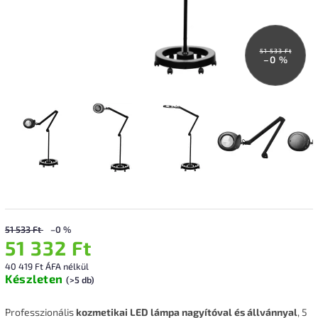
51 533 Ft
–0 %
51 533 Ft
–0 %
51 332 Ft
40 419 Ft ÁFA nélkül
Készleten
(>5 db)
Professzionális
kozmetikai LED lámpa nagyítóval és állvánnyal
, 5