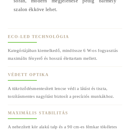
során, modern megjelenése pedig bármely
szalon ékköve lehet.
ECO-LED TECHNOLÓGIA
Kategóriájában kiemelkedő, mindössze 6 W-os fogyasztás
maximális fényerő és hosszú élettartam mellett.
VÉDETT OPTIKA
A tükröződésmentesített lencse védi a látást és tiszta,
torzításmentes nagyítást biztosít a precíziós munkákhoz.
MAXIMÁLIS STABILITÁS
A nehezített kör alakú talp és a 90 cm-es fémkar tökéletes