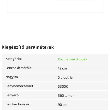
Kiegészítő paraméterek
Kategória
:
Kozmetikai lámpák
Lencse átmérője
:
12 cm
Nagyító
:
5 dioptria
Fényhőmérséklet
:
5300K
Fényerő
:
560 lumen
Fémkar hossza
:
90 cm