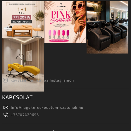
Kövessen minket az Instagramon
KAPCSOLAT
Info
@
nagykereskedelem-szalonok.hu
+36707429656