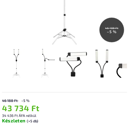
46 188 Ft
–5 %
46 188 Ft
–5 %
43 734 Ft
34 436 Ft ÁFA nélkül
Készleten
(>5 db)