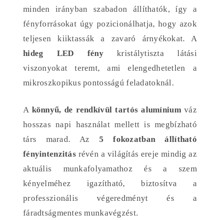
minden irányban szabadon állíthatók, így a
fényforrásokat úgy pozicionálhatja, hogy azok
teljesen kiiktassák a zavaró árnyékokat. A
hideg LED fény
kristálytiszta látási
viszonyokat teremt, ami elengedhetetlen a
mikroszkopikus pontosságú feladatoknál.
A
könnyű, de rendkívül tartós alumínium
váz
hosszas napi használat mellett is megbízható
társ marad. Az
5 fokozatban állítható
fényintenzitás
révén a világítás ereje mindig az
aktuális munkafolyamathoz és a szem
kényelméhez igazítható, biztosítva a
professzionális végeredményt és a
fáradtságmentes munkavégzést.