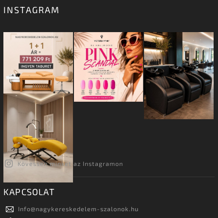
INSTAGRAM
Kövessen minket az Instagramon
KAPCSOLAT
Info
@
nagykereskedelem-szalonok.hu