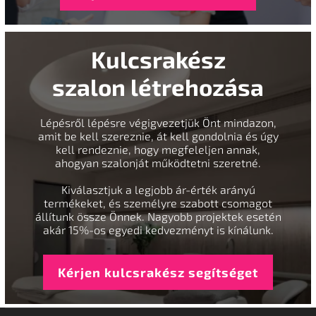
Kulcsrakész
szalon létrehozása
Lépésről lépésre végigvezetjük Önt mindazon,
amit be kell szereznie, át kell gondolnia és úgy
kell rendeznie, hogy megfeleljen annak,
ahogyan szalonját működtetni szeretné.
Kiválasztjuk a legjobb ár-érték arányú
termékeket, és személyre szabott csomagot
állítunk össze Önnek. Nagyobb projektek esetén
akár 15%-os egyedi kedvezményt is kínálunk.
Kérjen kulcsrakész segítséget