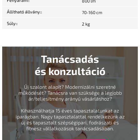
Fényáram:
:
800 lm
Állítható állvány:
:
70-160 cm
Súly:
:
2 kg
Tanácsadás
és konzultáció
Új szalont alapít? Modernizálni szeretné
működését? Tanácsra van szüksége a legjobb
ár/teljesítmény arányú vásárláshoz?
Kihasználhatja 15 éves tapasztalatunkat az
iparágban. Nagy tapasztalattal rendelkezünk az
új és tapasztalt szépségipari, fodrászati és
fitnesz vállalkozások tanácsadásában.