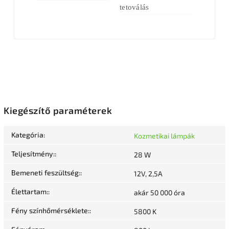
tetoválás
Kiegészítő paraméterek
Kategória
:
Kozmetikai lámpák
Teljesítmény:
:
28 W
Bemeneti feszültség:
:
12V, 2,5A
Élettartam:
:
akár 50 000 óra
Fény színhőmérséklete:
:
5800 K