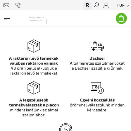
HUF
Keresés
A raktáron lévő termékek
Dachser
valóban raktáron vannak
A túlméretes szállítmányokat
48 órán belül elküldjük a
a Dachser szállítja ki Önnek.
raktáron lévő termékeket.
A legszélesebb
Egyéni hozzáállás
termékválaszték a piacon
örömmel válaszolunk minden
mindent kínálunk az álmai
kérdésére.
szalonjához.