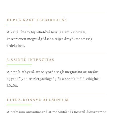
DUPLA KARÚ FLEXIBILITÁS
A két állítható fej lehetővé teszi az arc kétoldali,
keresztezett megvilágítását a teljes árnyékmentesség
érdekében.
5-SZINTŰ INTENZITÁS
A precíz fényerő-szabályozás segít megtalálni az ideális
egyensúlyt a részletgazdagság és a szemkímélő világítás
között.
ULTRA-KÖNNYŰ ALUMÍNIUM
A prémium anyaghasználat mobilitást és hosszú élettartamot