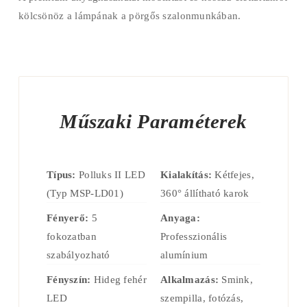
kölcsönöz a lámpának a pörgős szalonmunkában.
Műszaki Paraméterek
Típus:
Polluks II LED
Kialakítás:
Kétfejes,
(Typ MSP-LD01)
360° állítható karok
Fényerő:
5
Anyaga:
fokozatban
Professzionális
szabályozható
alumínium
Fényszín:
Hideg fehér
Alkalmazás:
Smink,
LED
szempilla, fotózás,