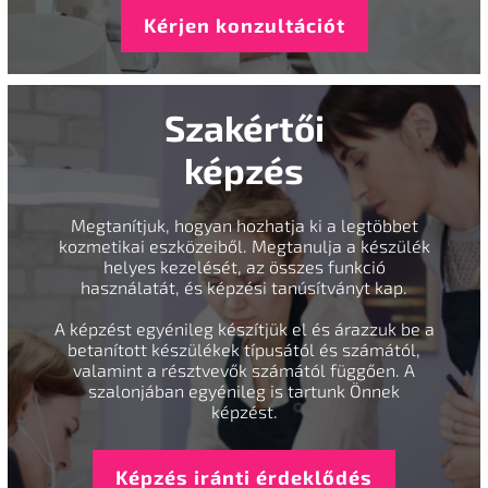
Kérjen konzultációt
Szakértői
képzés
Megtanítjuk, hogyan hozhatja ki a legtöbbet
kozmetikai eszközeiből. Megtanulja a készülék
helyes kezelését, az összes funkció
használatát, és képzési tanúsítványt kap.
A képzést egyénileg készítjük el és árazzuk be a
betanított készülékek típusától és számától,
valamint a résztvevők számától függően. A
szalonjában egyénileg is tartunk Önnek
képzést.
Képzés iránti érdeklődés