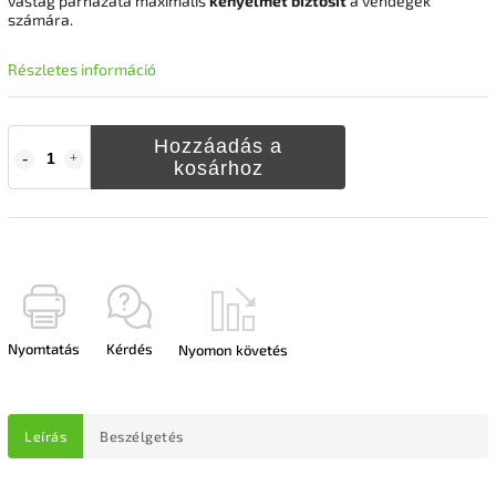
vastag párnázata maximális
kényelmet biztosít
a vendégek
számára.
Részletes információ
Hozzáadás a
kosárhoz
Nyomtatás
Kérdés
Nyomon követés
Leírás
Beszélgetés