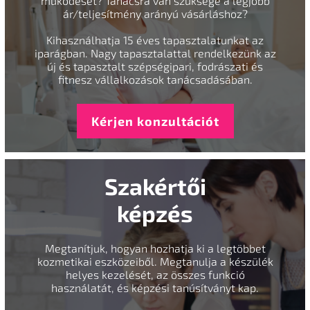
működését? Tanácsra van szüksége a legjobb
ár/teljesítmény arányú vásárláshoz?
Kihasználhatja 15 éves tapasztalatunkat az
iparágban. Nagy tapasztalattal rendelkezünk az
új és tapasztalt szépségipari, fodrászati és
fitnesz vállalkozások tanácsadásában.
Kérjen konzultációt
Szakértői
képzés
Megtanítjuk, hogyan hozhatja ki a legtöbbet
kozmetikai eszközeiből. Megtanulja a készülék
helyes kezelését, az összes funkció
használatát, és képzési tanúsítványt kap.