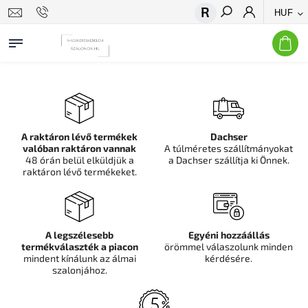
HUF
Keresés
A raktáron lévő termékek
Dachser
valóban raktáron vannak
A túlméretes szállítmányokat
48 órán belül elküldjük a
a Dachser szállítja ki Önnek.
raktáron lévő termékeket.
A legszélesebb
Egyéni hozzáállás
termékválaszték a piacon
örömmel válaszolunk minden
mindent kínálunk az álmai
kérdésére.
szalonjához.