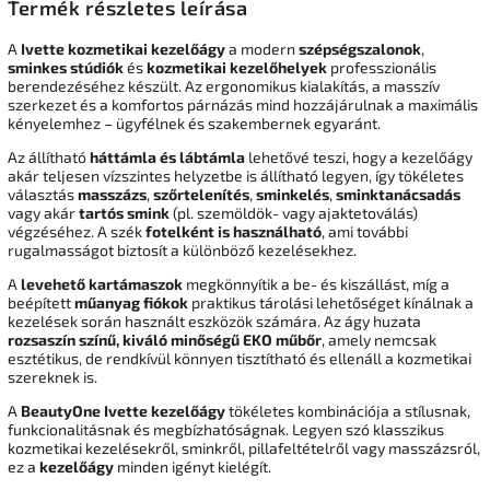
Termék részletes leírása
A
Ivette kozmetikai kezelőágy
a modern
szépségszalonok
,
sminkes stúdiók
és
kozmetikai kezelőhelyek
professzionális
berendezéséhez készült. Az ergonomikus kialakítás, a masszív
szerkezet és a komfortos párnázás mind hozzájárulnak a maximális
kényelemhez – ügyfélnek és szakembernek egyaránt.
Az állítható
háttámla és lábtámla
lehetővé teszi, hogy a kezelőágy
akár teljesen vízszintes helyzetbe is állítható legyen, így tökéletes
választás
masszázs
,
szőrtelenítés
,
sminkelés
,
sminktanácsadás
vagy akár
tartós smink
(pl. szemöldök- vagy ajaktetoválás)
végzéséhez. A szék
fotelként is használható
, ami további
rugalmasságot biztosít a különböző kezelésekhez.
A
levehető kartámaszok
megkönnyítik a be- és kiszállást, míg a
beépített
műanyag fiókok
praktikus tárolási lehetőséget kínálnak a
kezelések során használt eszközök számára. Az ágy huzata
rozsaszín színű, kiváló minőségű EKO műbőr
, amely nemcsak
esztétikus, de rendkívül könnyen tisztítható és ellenáll a kozmetikai
szereknek is.
A
BeautyOne Ivette kezelőágy
tökéletes kombinációja a stílusnak,
funkcionalitásnak és megbízhatóságnak. Legyen szó klasszikus
kozmetikai kezelésekről, sminkről, pillafeltételről vagy masszázsról,
ez a
kezelőágy
minden igényt kielégít.