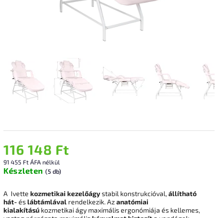
116 148 Ft
91 455 Ft ÁFA nélkül
Készleten
(5 db)
A Ivette
kozmetikai kezelőágy
stabil konstrukcióval,
állítható
hát-
és
lábtámlával
rendelkezik. Az
anatómiai
kialakítású
kozmetikai ágy maximális ergonómiája és kellemes,