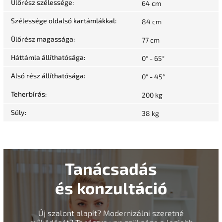
Ülőrész szélessége
:
64 cm
Szélessége oldalsó kartámlákkal
:
84 cm
Ülőrész magassága
:
77 cm
Háttámla állíthatósága
:
0° - 65°
Alsó rész állíthatósága
:
0° - 45°
Teherbírás
:
200 kg
Súly
:
38 kg
Tanácsadás
és konzultáció
Új szalont alapít? Modernizálni szeretné