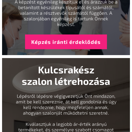
A képzést egyénileg készítjük el és árazzuk be a
betanított készülékek típusától és számától,
valamint a résztvevők számától függően. A
szalonjában egyénileg is tartunk Önnek
képzést.
Képzés iránti érdeklődés
Kulcsrakész
szalon létrehozása
Lépésről lépésre végigvezetjük Önt mindazon,
amit be kell szereznie, át kell gondolnia és úgy
kell rendeznie, hogy megfeleljen annak,
ahogyan szalonját működtetni szeretné.
Kiválasztjuk a legjobb ár-érték arányú
termékeket, és személyre szabott csomagot