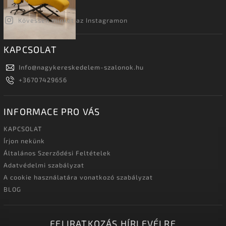
Kövessen minket az Instagramon
KAPCSOLAT
Info
@
nagykereskedelem-szalonok.hu
+36707429656
INFORMACE PRO VÁS
KAPCSOLAT
Írjon nekünk
Általános Szerződési Feltételek
Adatvédelmi szabályzat
A cookie használatára vonatkozó szabályzat
BLOG
FELIRATKOZÁS HÍRLEVÉLRE