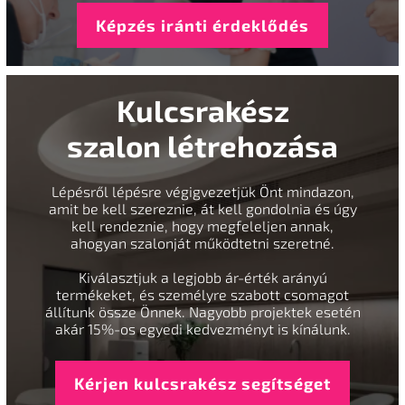
Képzés iránti érdeklődés
Kulcsrakész
szalon létrehozása
Lépésről lépésre végigvezetjük Önt mindazon,
amit be kell szereznie, át kell gondolnia és úgy
kell rendeznie, hogy megfeleljen annak,
ahogyan szalonját működtetni szeretné.
Kiválasztjuk a legjobb ár-érték arányú
termékeket, és személyre szabott csomagot
állítunk össze Önnek. Nagyobb projektek esetén
akár 15%-os egyedi kedvezményt is kínálunk.
Kérjen kulcsrakész segítséget