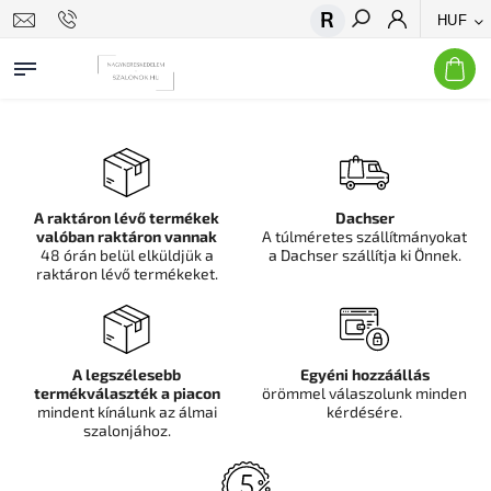
HUF
Keresés
A raktáron lévő termékek
Dachser
valóban raktáron vannak
A túlméretes szállítmányokat
48 órán belül elküldjük a
a Dachser szállítja ki Önnek.
raktáron lévő termékeket.
A legszélesebb
Egyéni hozzáállás
termékválaszték a piacon
örömmel válaszolunk minden
mindent kínálunk az álmai
kérdésére.
szalonjához.