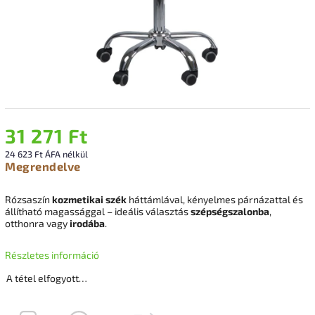
31 271 Ft
24 623 Ft ÁFA nélkül
Megrendelve
Rózsaszín
kozmetikai szék
háttámlával, kényelmes párnázattal és
állítható magassággal – ideális választás
szépségszalonba
,
otthonra vagy
irodába
.
Részletes információ
A tétel elfogyott…