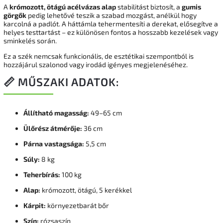
A
krómozott, ötágú acélvázas alap
stabilitást biztosít, a
gumis
görgők
pedig lehetővé teszik a szabad mozgást, anélkül hogy
karcolná a padlót. A háttámla tehermentesíti a derekat, elősegítve a
helyes testtartást – ez különösen fontos a hosszabb kezelések vagy
sminkelés során.
Ez a szék nemcsak funkcionális, de esztétikai szempontból is
hozzájárul szalonod vagy irodád igényes megjelenéséhez.
📏 MŰSZAKI ADATOK:
Állítható magasság:
49–65 cm
Ülőrész átmérője:
36 cm
Párna vastagsága:
5,5 cm
Súly:
8 kg
Teherbírás:
100 kg
Alap:
krómozott, ötágú, 5 kerékkel
Kárpit:
környezetbarát bőr
Szín:
rózsaszín