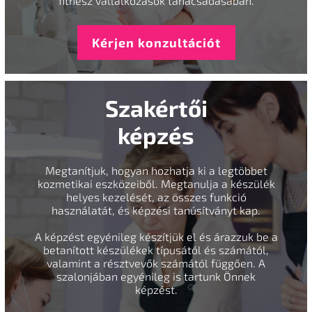
fitnesz vállalkozások tanácsadásában.
Kérjen konzultációt
Szakértői
képzés
Megtanítjuk, hogyan hozhatja ki a legtöbbet
kozmetikai eszközeiből. Megtanulja a készülék
helyes kezelését, az összes funkció
használatát, és képzési tanúsítványt kap.
A képzést egyénileg készítjük el és árazzuk be a
betanított készülékek típusától és számától,
valamint a résztvevők számától függően. A
szalonjában egyénileg is tartunk Önnek
képzést.