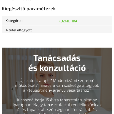
Kiegészítő paraméterek
Kategória
:
KOZMETIKA
A tétel elfogyott…
Tanácsadás
és konzultáció
Új szalont alapít? Modernizálni szeretné
működését? Tanácsra van szüksége a legjobb
ár/teljesítmény arányú vásárláshoz?
Kihasználhatja 15 éves tapasztalatunkat az
iparágban. Nagy tapasztalattal rendelkezünk az
új és tapasztalt szépségipari, fodrászati és