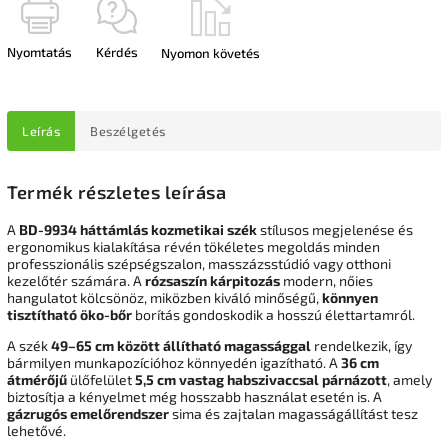
Nyomtatás
Kérdés
Nyomon követés
Leírás
Beszélgetés
Termék részletes leírása
A
BD-9934 háttámlás kozmetikai szék
stílusos megjelenése és
ergonomikus kialakítása révén tökéletes megoldás minden
professzionális szépségszalon, masszázsstúdió vagy otthoni
kezelőtér számára. A
rózsaszín kárpitozás
modern, nőies
hangulatot kölcsönöz, miközben kiváló minőségű,
könnyen
tisztítható öko-bőr
borítás gondoskodik a hosszú élettartamról.
A szék
49–65 cm között állítható magassággal
rendelkezik, így
bármilyen munkapozícióhoz könnyedén igazítható. A
36 cm
átmérőjű
ülőfelület
5,5 cm vastag habszivaccsal párnázott
, amely
biztosítja a kényelmet még hosszabb használat esetén is. A
gázrugós emelőrendszer
sima és zajtalan magasságállítást tesz
lehetővé.