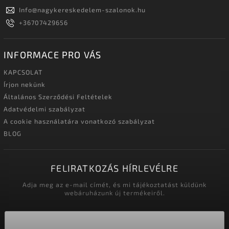
Info
@
nagykereskedelem-szalonok.hu
+36707429656
INFORMACE PRO VÁS
KAPCSOLAT
Írjon nekünk
Általános Szerződési Feltételek
Adatvédelmi szabályzat
A cookie használatára vonatkozó szabályzat
BLOG
FELIRATKOZÁS HÍRLEVÉLRE
Adja meg az e-mail címét, és mi tájékoztatást küldünk
webáruházunk új termékeiről.