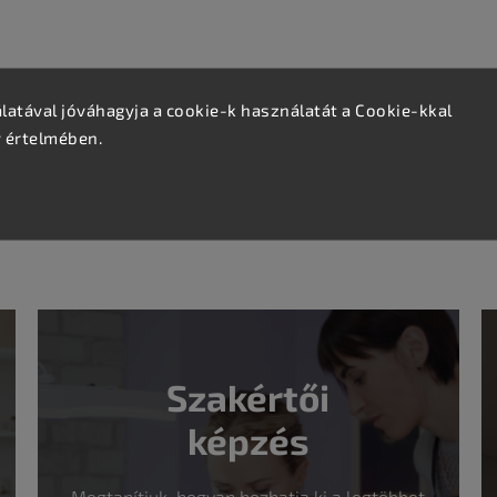
atával jóváhagyja a cookie-k használatát a Cookie-kkal
v értelmében.
ávú használatot és az egyszerű tisztíthatóságot. Tökéletes
ánt.
Szakértői
képzés
Megtanítjuk, hogyan hozhatja ki a legtöbbet