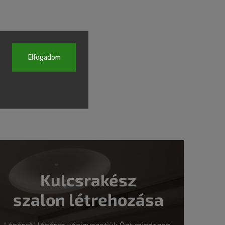
Elfogadom
Kulcsrakész
szalon létrehozása
Lépésről lépésre végigvezetjük Önt mindazon,