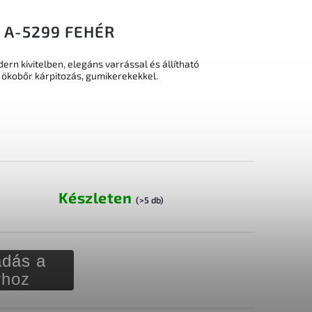
 A-5299 FEHÉR
rn kivitelben, elegáns varrással és állítható
 ökobőr kárpitozás, gumikerekekkel.
Készleten
(>5 db)
dás a
rhoz