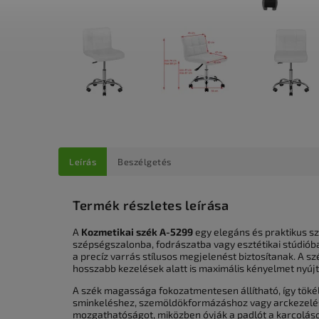
Leírás
Beszélgetés
Termék részletes leírása
A
Kozmetikai szék A-5299
egy elegáns és praktikus sz
szépségszalonba, fodrászatba vagy esztétikai stúdióba.
a precíz varrás stílusos megjelenést biztosítanak. A sz
hosszabb kezelések alatt is maximális kényelmet nyújt
A szék magassága fokozatmentesen állítható, így töké
sminkeléshez, szemöldökformázáshoz vagy arckezelés
mozgathatóságot, miközben óvják a padlót a karcoláso