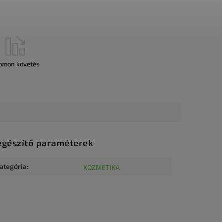
omon követés
egészítő paraméterek
ategória
:
KOZMETIKA