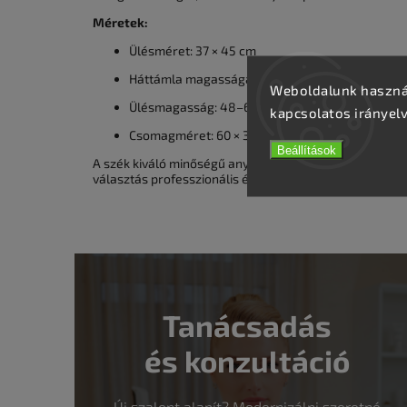
Méretek:
Ülésméret: 37 × 45 cm
Háttámla magassága: 30 cm
Weboldalunk használ
Ülésmagasság: 48–61 cm
kapcsolatos irányel
Csomagméret: 60 × 38 × 54 cm
Beállítások
A szék kiváló minőségű anyagai garantálják a hosszú t
választás professzionális és otthoni használatra egyar
Tanácsadás
és konzultáció
Új szalont alapít? Modernizálni szeretné