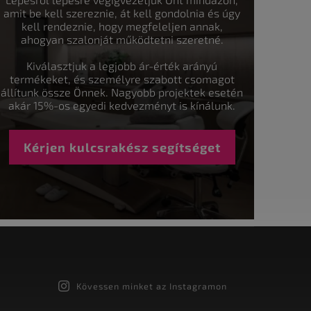
amit be kell szereznie, át kell gondolnia és úgy
kell rendeznie, hogy megfeleljen annak,
ahogyan szalonját működtetni szeretné.
Kiválasztjuk a legjobb ár-érték arányú
termékeket, és személyre szabott csomagot
állítunk össze Önnek. Nagyobb projektek esetén
akár 15%-os egyedi kedvezményt is kínálunk.
Kérjen kulcsrakész segítséget
Kövessen minket az Instagramon