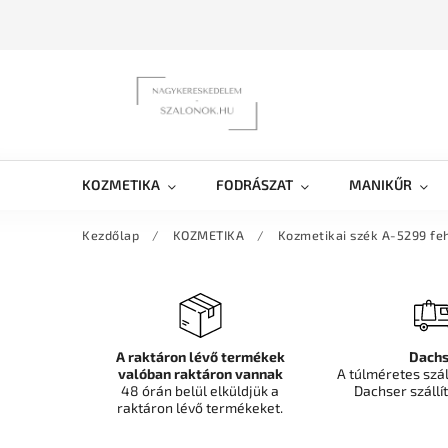
KOZMETIKA
FODRÁSZAT
MANIKŰR
Kezdőlap
/
KOZMETIKA
/
Kozmetikai szék A-5299 fe
A raktáron lévő termékek
Dachs
valóban raktáron vannak
A túlméretes szá
48 órán belül elküldjük a
Dachser szállít
raktáron lévő termékeket.