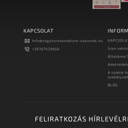
KAPCSOLAT
INFORM
KAPCSOLA
Info
@
nagykereskedelem-szalonok.hu
Írjon nekü
+36707429656
Általános 
Adatvédel
A cookie h
szabályza
BLOG
FELIRATKOZÁS HÍRLEVÉLR