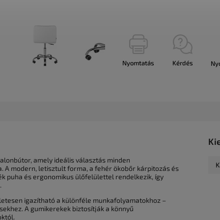
Nyomtatás
Kérdés
Ny
Ki
alonbútor, amely ideális választás minden
K
 A modern, letisztult forma, a fehér ökobőr kárpitozás és
ék puha és ergonomikus ülőfelülettel rendelkezik, így
.
letesen igazítható a különféle munkafolyamatokhoz –
ekhez. A gumikerekek biztosítják a könnyű
któl.