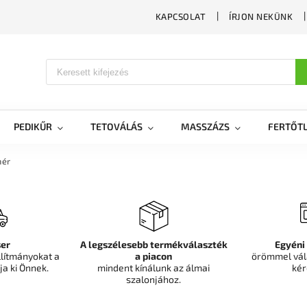
KAPCSOLAT
ÍRJON NEKÜNK
PEDIKŰR
TETOVÁLÁS
MASSZÁZS
FERTŐTL
hér
er
A legszélesebb termékválaszték
Egyéni
llítmányokat a
a piacon
örömmel vál
ja ki Önnek.
mindent kínálunk az álmai
kér
szalonjához.