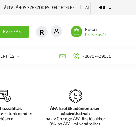
ÁLTALÁNOS SZERZŐDÉSI FELTÉTELEK
ADATVÉDELMI SZABÁLYZA
HUF
Kosár
Keresés
Üres kosár
ENÍTÉS
DEKORÁCIÓS FALPANEL, MŰNÖVÉNY FAL
+36707429656
FIT
 hozzáállás
ÁFA fizetők adómentesen
aszolunk minden
vásárolhatnak
désére.
ha az Ön cége ÁFA fizető, akkor
0%-os ÁFA-val vásárolhat.