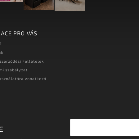
ACE PRO VÁS
T
nk
Szerződési Feltételek
mi szabályzat
asználatára vonatkozó
t
E