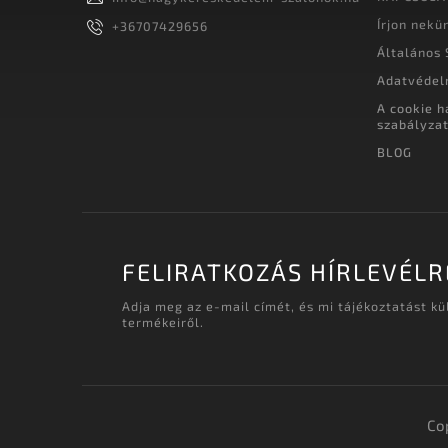
Írjon nekü
+36707429656
Általános 
Adatvédel
A cookie h
szabályza
BLOG
FELIRATKOZÁS HÍRLEVÉLR
Adja meg az e-mail címét, és mi tájékoztatást k
termékeiről.
Co