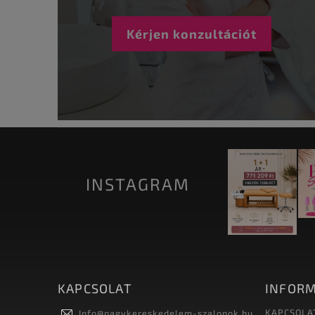
Kérjen konzultációt
INSTAGRAM
KAPCSOLAT
INFORM
KAPCSOLA
Info
@
nagykereskedelem-szalonok.hu