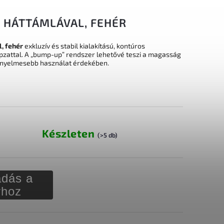
K HÁTTÁMLÁVAL, FEHÉR
, fehér
exkluzív és stabil kialakítású, kontúros
lapzattal. A „bump-up” rendszer lehetővé teszi a magasság
kényelmesebb használat érdekében.
Készleten
(>5 db)
dás a
rhoz