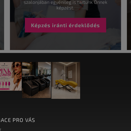
szalonjában egyénileg is tartunk Önnek
képzést.
Képzés iránti érdeklődés
ACE PRO VÁS
T