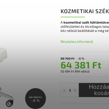
KOZMETIKAI SZÉ
A
kozmetikai szék háttámlával
ülőfelülettel és ötcsillagos ta
kéz nélküli beállítását a még 
Részletes információ
68 700 Ft
–6 %
64 381 Ft
50 694 Ft ÁFA nélkül
Hozzáa
kosá
68 700 Ft
–6 %