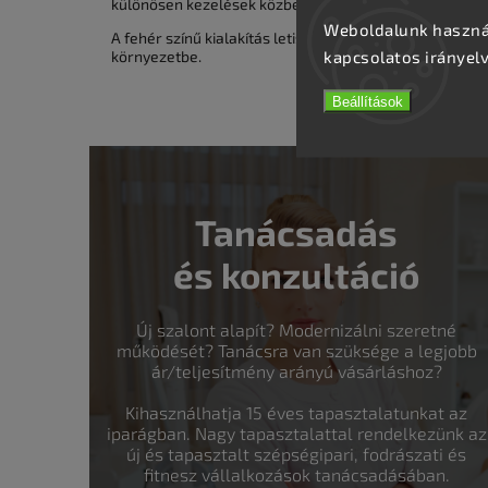
különösen kezelések közben.
Weboldalunk használ
A fehér színű kialakítás letisztult, professzionális me
kapcsolatos irányel
környezetbe.
Beállítások
Tanácsadás
és konzultáció
Új szalont alapít? Modernizálni szeretné
működését? Tanácsra van szüksége a legjobb
ár/teljesítmény arányú vásárláshoz?
Kihasználhatja 15 éves tapasztalatunkat az
iparágban. Nagy tapasztalattal rendelkezünk az
új és tapasztalt szépségipari, fodrászati és
fitnesz vállalkozások tanácsadásában.