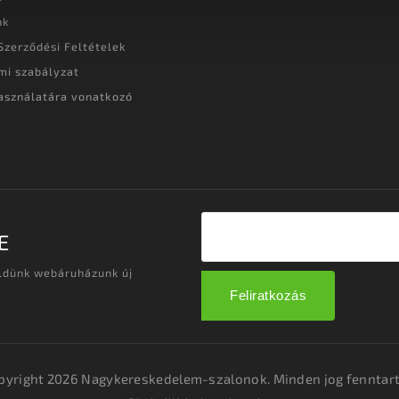
nk
Szerződési Feltételek
mi szabályzat
asználatára vonatkozó
t
E
üldünk webáruházunk új
Feliratkozás
pyright 2026
Nagykereskedelem-szalonok
. Minden jog fenntart