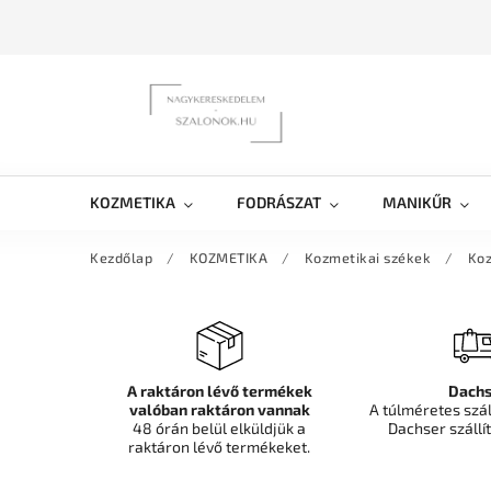
KOZMETIKA
FODRÁSZAT
MANIKŰR
Kezdőlap
/
KOZMETIKA
/
Kozmetikai székek
/
Koz
A raktáron lévő termékek
Dachs
valóban raktáron vannak
A túlméretes szá
48 órán belül elküldjük a
Dachser szállít
raktáron lévő termékeket.