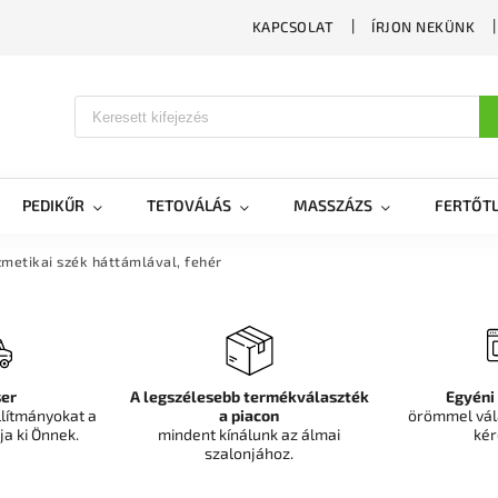
KAPCSOLAT
ÍRJON NEKÜNK
PEDIKŰR
TETOVÁLÁS
MASSZÁZS
FERTŐTL
metikai szék háttámlával, fehér
er
A legszélesebb termékválaszték
Egyéni
llítmányokat a
a piacon
örömmel vál
ja ki Önnek.
mindent kínálunk az álmai
kér
szalonjához.