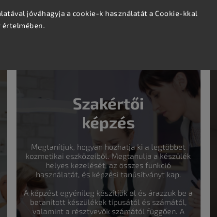
atával jóváhagyja a cookie-k használatát a Cookie-kkal
gjelenést kölcsönöz, amely jól illeszkedik modern kozmetikai
v értelmében.
Szakértői
képzés
Megtanítjuk, hogyan hozhatja ki a legtöbbet
kozmetikai eszközeiből. Megtanulja a készülék
helyes kezelését, az összes funkció
használatát, és képzési tanúsítványt kap.
A képzést egyénileg készítjük el és árazzuk be a
betanított készülékek típusától és számától,
valamint a résztvevők számától függően. A