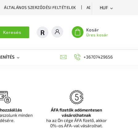
ÁLTALÁNOS SZERZŐDÉSI FELTÉTELEK
ADATVÉDELMI SZABÁLYZA
HUF
Kosár
Keresés
Üres kosár
ENÍTÉS
DEKORÁCIÓS FALPANEL, MŰNÖVÉNY FAL
+36707429656
FIT
 hozzáállás
ÁFA fizetők adómentesen
aszolunk minden
vásárolhatnak
désére.
ha az Ön cége ÁFA fizető, akkor
0%-os ÁFA-val vásárolhat.