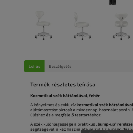
Leírás
Beszélgetés
Termék részletes leírása
Kozmetikai szék háttámlával, fehér
A kényelmes és exkluzív
kozmetikai szék háttámláva
alátámasztást biztosít a mindennapi használat során. 
üléshez és a megfelelő testtartáshoz.
A szék különlegessége a praktikus
„bump-up” rendsze
segítségével, a kéz használata nélkül. Ez a megoldás