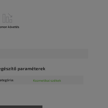
omon követés
egészítő paraméterek
ategória
:
Kozmetikai székek