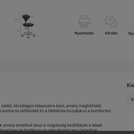
Nyomtatás
Kérdés
Ny
Ki
K
l
stabil, ötcsillagos talapzatra épül, amely megbízható
A kontúros ülőfelület és a háttámla hozzájárul a komfortos
r
, amely lehetővé teszi a magasság beállítását a lábak
 kényelmes és hatékony munkavégzést tesz lehetővé,