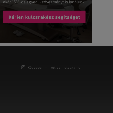
akár 15%-os egyedi kedvezményt is kínálunk.
Kérjen kulcsrakész segítséget
Kövessen minket az Instagramon