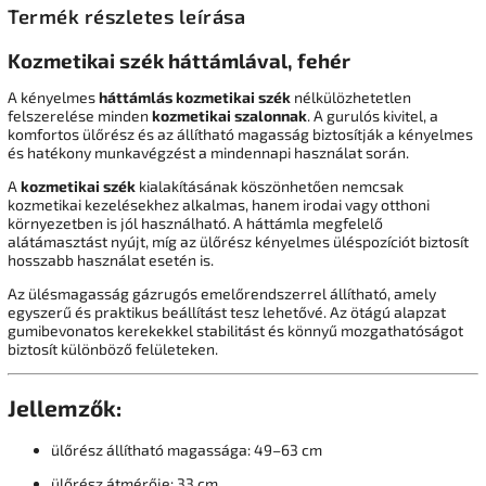
Termék részletes leírása
Kozmetikai szék háttámlával, fehér
A kényelmes
háttámlás kozmetikai szék
nélkülözhetetlen
felszerelése minden
kozmetikai szalonnak
. A gurulós kivitel, a
komfortos ülőrész és az állítható magasság biztosítják a kényelmes
és hatékony munkavégzést a mindennapi használat során.
A
kozmetikai szék
kialakításának köszönhetően nemcsak
kozmetikai kezelésekhez alkalmas, hanem irodai vagy otthoni
környezetben is jól használható. A háttámla megfelelő
alátámasztást nyújt, míg az ülőrész kényelmes üléspozíciót biztosít
hosszabb használat esetén is.
Az ülésmagasság gázrugós emelőrendszerrel állítható, amely
egyszerű és praktikus beállítást tesz lehetővé. Az ötágú alapzat
gumibevonatos kerekekkel stabilitást és könnyű mozgathatóságot
biztosít különböző felületeken.
Jellemzők:
ülőrész állítható magassága: 49–63 cm
ülőrész átmérője: 33 cm