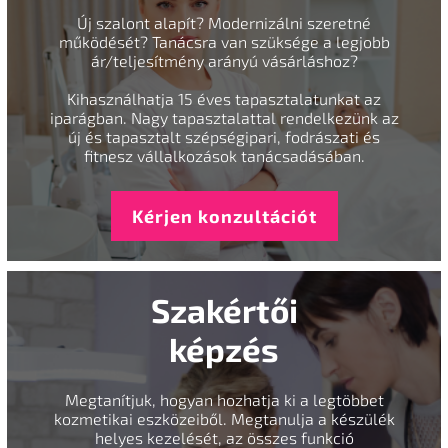
Új szalont alapít? Modernizálni szeretné
működését? Tanácsra van szüksége a legjobb
ár/teljesítmény arányú vásárláshoz?
Kihasználhatja 15 éves tapasztalatunkat az
iparágban. Nagy tapasztalattal rendelkezünk az
új és tapasztalt szépségipari, fodrászati és
fitnesz vállalkozások tanácsadásában.
Kérjen konzultációt
Szakértői
képzés
Megtanítjuk, hogyan hozhatja ki a legtöbbet
kozmetikai eszközeiből. Megtanulja a készülék
helyes kezelését, az összes funkció