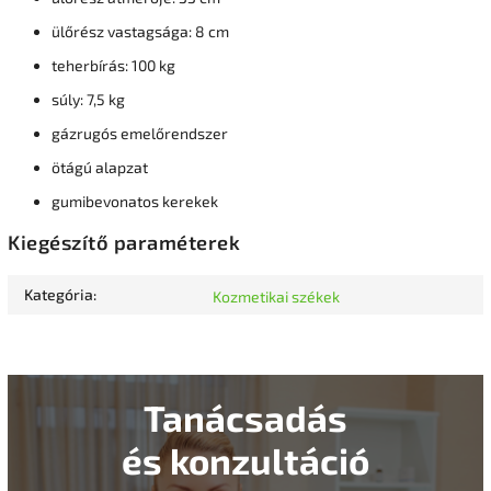
ülőrész vastagsága: 8 cm
teherbírás: 100 kg
súly: 7,5 kg
gázrugós emelőrendszer
ötágú alapzat
gumibevonatos kerekek
Kiegészítő paraméterek
Kategória
:
Kozmetikai székek
Tanácsadás
és konzultáció