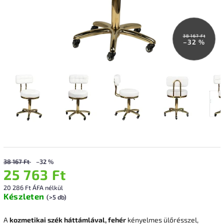
38 167 Ft
–32 %
38 167 Ft
–32 %
25 763 Ft
20 286 Ft ÁFA nélkül
Készleten
(>5 db)
A
kozmetikai szék háttámlával, fehér
kényelmes ülőrésszel,