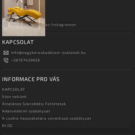
Kövessen minket az Instagramon
KAPCSOLAT
Info
@
nagykereskedelem-szalonok.hu
+36707429656
INFORMACE PRO VÁS
KAPCSOLAT
Írjon nekünk
Általános Szerződési Feltételek
Adatvédelmi szabályzat
A cookie használatára vonatkozó szabályzat
BLOG