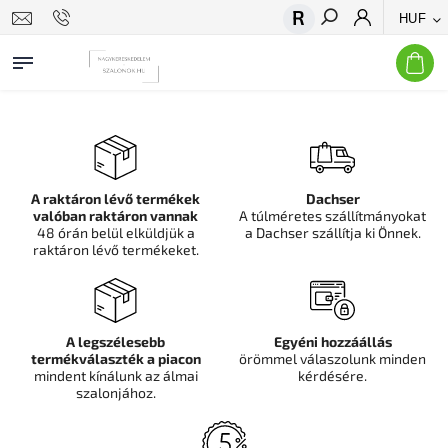
HUF
Keresés
A raktáron lévő termékek
Dachser
valóban raktáron vannak
A túlméretes szállítmányokat
48 órán belül elküldjük a
a Dachser szállítja ki Önnek.
raktáron lévő termékeket.
A legszélesebb
Egyéni hozzáállás
termékválaszték a piacon
örömmel válaszolunk minden
mindent kínálunk az álmai
kérdésére.
szalonjához.