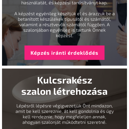
használatát, és képzési tanúsítványt kap.
A képzést egyénileg készítjük el és árazzuk be a
betanított készülékek típusától és számától,
valamint a résztvevők számától függően. A
szalonjában egyénileg is tartunk Önnek
képzést.
Képzés iránti érdeklődés
Kulcsrakész
szalon létrehozása
Lépésről lépésre végigvezetjük Önt mindazon,
amit be kell szereznie, át kell gondolnia és úgy
kell rendeznie, hogy megfeleljen annak,
ahogyan szalonját működtetni szeretné.