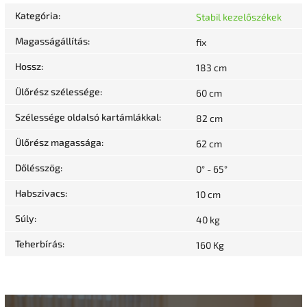
Kategória
:
Stabil kezelőszékek
Magasságállítás
:
fix
Hossz
:
183 cm
Ülőrész szélessége
:
60 cm
Szélessége oldalsó kartámlákkal
:
82 cm
Ülőrész magassága
:
62 cm
Dőlésszög
:
0° - 65°
Habszivacs
:
10 cm
Súly
:
40 kg
Teherbírás
:
160 Kg