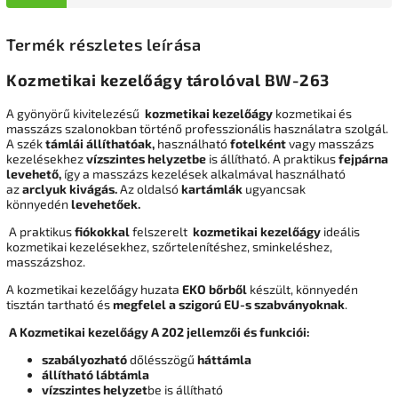
Termék részletes leírása
Kozmetikai kezelőágy tárolóval BW-263
A gyönyörű kivitelezésű
kozmetikai kezelőágy
kozmetikai és
masszázs szalonokban történő professzionális használatra szolgál.
A szék
támlái állíthatóak,
használható
fotelként
vagy masszázs
kezelésekhez
vízszintes helyzetbe
is állítható. A praktikus
fejpárna
levehető,
így a masszázs kezelések alkalmával használható
az
arclyuk kivágás.
Az oldalsó
kartámlák
ugyancsak
könnyedén
levehetőek.
A praktikus
fiókokkal
felszerelt
kozmetikai kezelőágy
ideális
kozmetikai kezelésekhez, szőrtelenítéshez, sminkeléshez,
masszázshoz.
A kozmetikai kezelőágy huzata
EKO bőrből
készült, könnyedén
tisztán tartható és
megfelel a szigorú EU-s szabványoknak
.
A Kozmetikai kezelőágy A 202 jellemzői és funkciói:
szabályozható
dőlésszögű
háttámla
állítható lábtámla
vízszintes helyzet
be is állítható