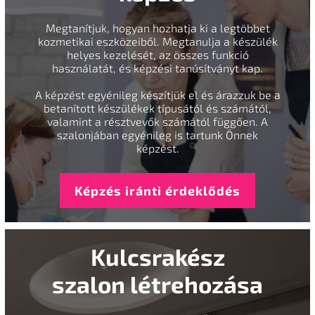
Megtanítjuk, hogyan hozhatja ki a legtöbbet
kozmetikai eszközeiből. Megtanulja a készülék
helyes kezelését, az összes funkció
használatát, és képzési tanúsítványt kap.
A képzést egyénileg készítjük el és árazzuk be a
betanított készülékek típusától és számától,
valamint a résztvevők számától függően. A
szalonjában egyénileg is tartunk Önnek
képzést.
Képzés iránti érdeklődés
Kulcsrakész
szalon létrehozása