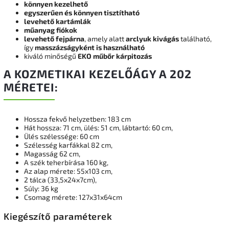
könnyen kezelhető
egyszerűen és könnyen tisztítható
levehető kartámlák
műanyag fiókok
levehető fejpárna
, amely alatt
arclyuk kivágás
található,
így
masszázságyként is használható
kiváló minőségű
EKO műbőr kárpitozás
A KOZMETIKAI KEZELŐÁGY A 202
MÉRETEI:
Hossza fekvő helyzetben: 183 cm
Hát hossza: 71 cm, ülés: 51 cm, lábtartó: 60 cm,
Ülés szélessége: 60 cm
Szélesség karfákkal 82 cm,
Magasság 62 cm,
A szék teherbírása 160 kg,
Az alap mérete: 55x103 cm,
2 tálca (33,5x24x7cm),
Súly: 36 kg
Csomag mérete: 127x31x64cm
Kiegészítő paraméterek