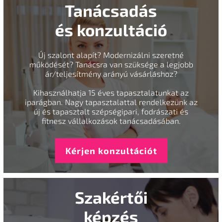
Tanácsadás
és konzultáció
Új szalont alapít? Modernizálni szeretné
működését? Tanácsra van szüksége a legjobb
ár/teljesítmény arányú vásárláshoz?
Kihasználhatja 15 éves tapasztalatunkat az
iparágban. Nagy tapasztalattal rendelkezünk az
új és tapasztalt szépségipari, fodrászati és
fitnesz vállalkozások tanácsadásában.
Kérjen konzultációt
Szakértői
képzés