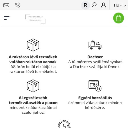
HUF
Keresés
A raktáron lévő termékek
Dachser
valóban raktáron vannak
A túlméretes szállítmányokat
48 órán belül elküldjük a
a Dachser szállítja ki Önnek.
raktáron lévő termékeket.
A legszélesebb
Egyéni hozzáállás
termékválaszték a piacon
örömmel válaszolunk minden
mindent kínálunk az álmai
kérdésére.
szalonjához.