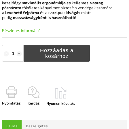
kezelőágy
maximális ergonómiája
és kellemes,
vastag
párnázata
tökéletes kényelmet biztosít a vendégek számára,
a
levehető fejpárna
és az
arclyuk kivágás
miatt
pedig
masszázságyként is használható
!
Részletes információ
Hozzáadás a
kosárhoz
Nyomtatás
Kérdés
Nyomon követés
Leírás
Beszélgetés