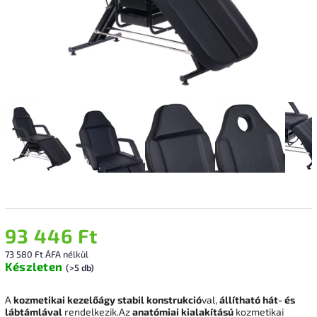
93 446 Ft
73 580 Ft ÁFA nélkül
Készleten
(>5 db)
A
kozmetikai kezelőágy stabil konstrukció
val,
állítható hát- és
lábtámlával
rendelkezik.Az
anatómiai kialakítású
kozmetikai