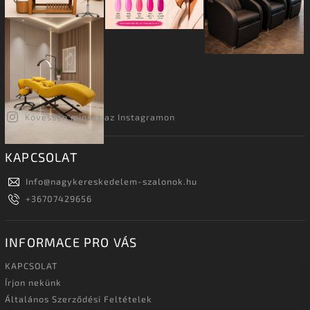
Kövessen minket az Instagramon
KAPCSOLAT
Info
@
nagykereskedelem-szalonok.hu
+36707429656
INFORMACE PRO VÁS
KAPCSOLAT
Írjon nekünk
Általános Szerződési Feltételek