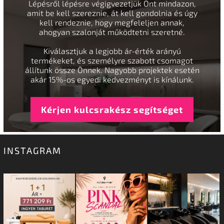
Lépésről lépésre végigvezetjük Önt mindazon,
amit be kell szereznie, át kell gondolnia és úgy
kell rendeznie, hogy megfeleljen annak,
ahogyan szalonját működtetni szeretné.
Kiválasztjuk a legjobb ár-érték arányú
termékeket, és személyre szabott csomagot
állítunk össze Önnek. Nagyobb projektek esetén
akár 15%-os egyedi kedvezményt is kínálunk.
Kérjen kulcsrakész segítséget
INSTAGRAM