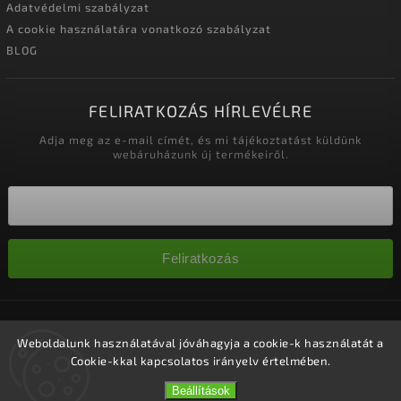
Adatvédelmi szabályzat
A cookie használatára vonatkozó szabályzat
BLOG
FELIRATKOZÁS HÍRLEVÉLRE
Adja meg az e-mail címét, és mi tájékoztatást küldünk
webáruházunk új termékeiről.
Feliratkozás
Copyright 2026
Nagykereskedelem-szalonok
. Minden jog
fenntartva.
Weboldalunk használatával jóváhagyja a cookie-k használatát a
Cookie-kkal kapcsolatos irányelv értelmében.
Süti beállítások szerkesztése
Vytvořil
Shoptet
| Design
Shoptak.cz.
Beállítások