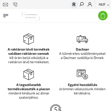
HUF
Keresés
A raktáron lévő termékek
Dachser
valóban raktáron vannak
A túlméretes szállítmányokat
48 órán belül elküldjük a
a Dachser szállítja ki Önnek.
raktáron lévő termékeket.
A legszélesebb
Egyéni hozzáállás
termékválaszték a piacon
örömmel válaszolunk minden
mindent kínálunk az álmai
kérdésére.
szalonjához.