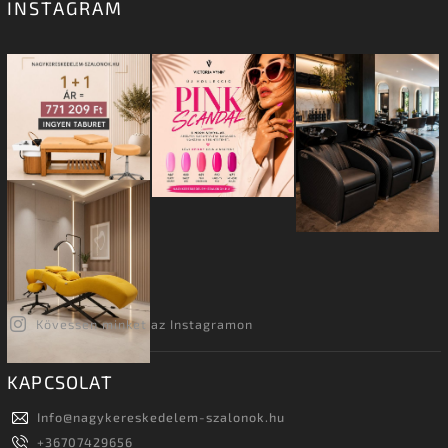
INSTAGRAM
Kövessen minket az Instagramon
KAPCSOLAT
Info
@
nagykereskedelem-szalonok.hu
+36707429656