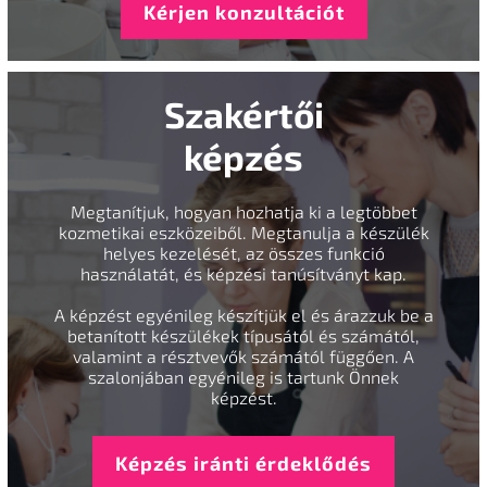
Kérjen konzultációt
Szakértői
képzés
Megtanítjuk, hogyan hozhatja ki a legtöbbet
kozmetikai eszközeiből. Megtanulja a készülék
helyes kezelését, az összes funkció
használatát, és képzési tanúsítványt kap.
A képzést egyénileg készítjük el és árazzuk be a
betanított készülékek típusától és számától,
valamint a résztvevők számától függően. A
szalonjában egyénileg is tartunk Önnek
képzést.
Képzés iránti érdeklődés