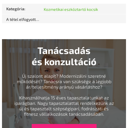
Kategória
:
Kozmetikai eszköztartó kocsik
A tétel elfogyott…
Tanácsadás
és konzultáció
Új szalont alapít? Modernizálni szeretné
működését? Tanácsra van szüksége a legjobb
ár/teljesítmény arányú vásárláshoz?
Kihasználhatja 15 éves tapasztalatunkat az
iparágban. Nagy tapasztalattal rendelkezünk az
új és tapasztalt szépségipari, fodrászati és
fitnesz vállalkozások tanácsadásában.