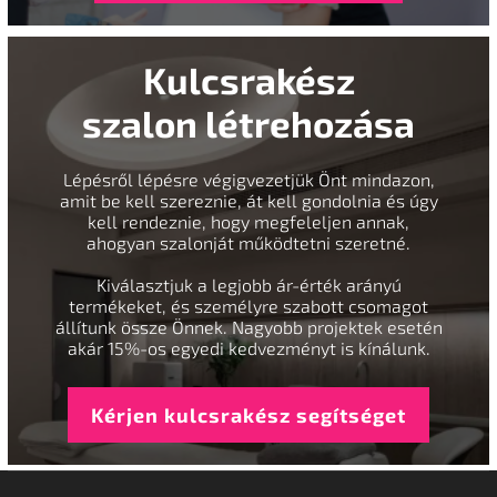
Kulcsrakész
szalon létrehozása
Lépésről lépésre végigvezetjük Önt mindazon,
amit be kell szereznie, át kell gondolnia és úgy
kell rendeznie, hogy megfeleljen annak,
ahogyan szalonját működtetni szeretné.
Kiválasztjuk a legjobb ár-érték arányú
termékeket, és személyre szabott csomagot
állítunk össze Önnek. Nagyobb projektek esetén
akár 15%-os egyedi kedvezményt is kínálunk.
Kérjen kulcsrakész segítséget