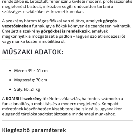
rendelőkbe is. Letisztult, fehér színű kivitele modern, professzionális
megjelenést biztosít, miközben segít rendezetten tartani a
szükséges eszközöket és kozmetikumokat.
A szekrény három tágas fiókkal van ellátva, amelyek
görgős
vezetősíneken
futnak, így a fiókok könnyen és csendesen nyithatók.
Emellett a szekrény
görgőkkel is rendelkezik
, amelyek
megkönnyítik a mozgatását a padlón – legyen szó átrendezésről
vagy munka közbeni mobilitásról.
MŰSZAKI ADATOK:
Méret: 39 × 41 cm
Magasság: 70 cm
Súly: kb. 21 kg
A
KOMBI II szekrény
tökéletes választás, ha fontos számodra a
funkcionalitás, a mobilitás és a modern megjelenés. Kompakt
méretének köszönhetően kisebb terekbe is ideális, ugyanakkor
elegendő tárolókapacitást biztosít a mindennapi munkához.
Kiegészítő paraméterek