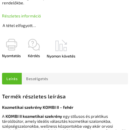
rendelőkbe.
Részletes információ
A tétel elfogyott…
Nyomtatás
Kérdés
Nyomon követés
Leírás
Beszélgetés
Termék részletes leírása
Kozmetikai szekrény KOMBI II – fehér
A
KOMBI II kozmetikai szekrény
egy stílusos és praktikus
tárolóbútor, amely ideális választás kozmetikai szalonokba,
szépségszalonokba, wellness központokba vagy akár orvosi