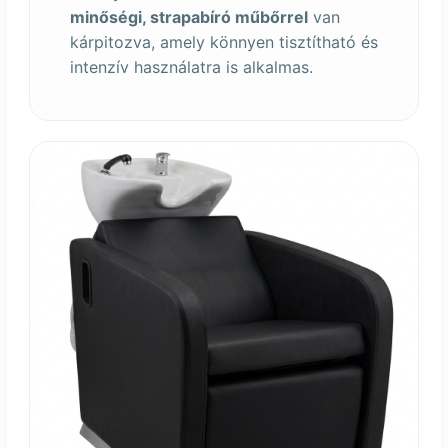
minőségi, strapabíró műbőrrel
van
kárpitozva, amely könnyen tisztítható és
intenzív használatra is alkalmas.