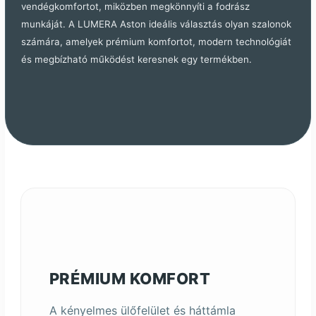
vendégkomfortot, miközben megkönnyíti a fodrász
munkáját.
A LUMERA Aston ideális választás olyan szalonok
számára, amelyek prémium komfortot, modern technológiát
és megbízható működést keresnek egy termékben.
PRÉMIUM KOMFORT
A kényelmes ülőfelület és háttámla