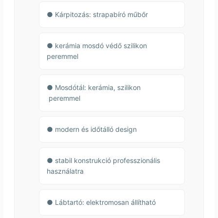
● Kárpitozás: strapabíró műbőr
● kerámia mosdó védő szilikon
peremmel
● Mosdótál: kerámia, szilikon
peremmel
●
modern és időtálló design
●
stabil konstrukció professzionális
használatra
● Lábtartó: elektromosan állítható