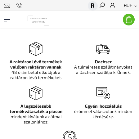
HUF
Keresés
A raktáron lévő termékek
Dachser
valóban raktáron vannak
A túlméretes szállítmányokat
48 órán belül elküldjük a
a Dachser szállítja ki Önnek.
raktáron lévő termékeket.
A legszélesebb
Egyéni hozzáállás
termékválaszték a piacon
örömmel válaszolunk minden
mindent kínálunk az álmai
kérdésére.
szalonjához.