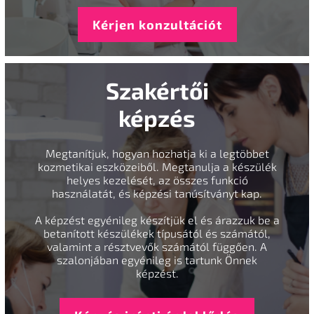
Kérjen konzultációt
Szakértői
képzés
Megtanítjuk, hogyan hozhatja ki a legtöbbet
kozmetikai eszközeiből. Megtanulja a készülék
helyes kezelését, az összes funkció
használatát, és képzési tanúsítványt kap.
A képzést egyénileg készítjük el és árazzuk be a
betanított készülékek típusától és számától,
valamint a résztvevők számától függően. A
szalonjában egyénileg is tartunk Önnek
képzést.