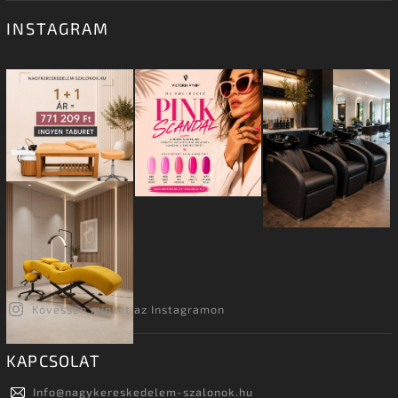
INSTAGRAM
Kövessen minket az Instagramon
KAPCSOLAT
Info
@
nagykereskedelem-szalonok.hu