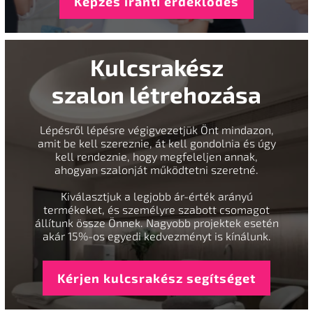
Képzés iránti érdeklődés
Kulcsrakész
szalon létrehozása
Lépésről lépésre végigvezetjük Önt mindazon,
amit be kell szereznie, át kell gondolnia és úgy
kell rendeznie, hogy megfeleljen annak,
ahogyan szalonját működtetni szeretné.
Kiválasztjuk a legjobb ár-érték arányú
termékeket, és személyre szabott csomagot
állítunk össze Önnek. Nagyobb projektek esetén
akár 15%-os egyedi kedvezményt is kínálunk.
Kérjen kulcsrakész segítséget