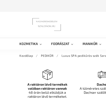
KOZMETIKA
FODRÁSZAT
MANIKŰR
Kezdőlap
/
PEDIKŰR
/
Luxus SPA pedikűrös szék Sere
A raktáron lévő termékek
Dachs
valóban raktáron vannak
A túlméretes szá
48 órán belül elküldjük a
Dachser szállít
raktáron lévő termékeket.