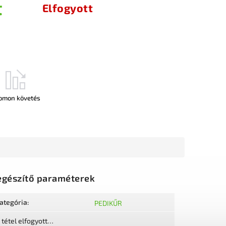
t
Elfogyott
omon követés
egészítő paraméterek
ategória
:
PEDIKŰR
 tétel elfogyott…