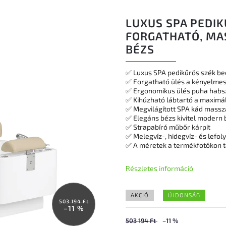
LUXUS SPA PEDIK
FORGATHATÓ, MA
BÉZS
✅ Luxus SPA pedikűrös szék beé
✅ Forgatható ülés a kényelmes
✅ Ergonomikus ülés puha habsz
✅ Kihúzható lábtartó a maximá
✅ Megvilágított SPA kád massz
✅ Elegáns bézs kivitel modern
✅ Strapabíró műbőr kárpit
✅ Melegvíz-, hidegvíz- és lefo
✅ A méretek a termékfotókon t
Részletes információ
AKCIÓ
ÚJDONSÁG
503 194 Ft
–11 %
503 194 Ft
–11 %