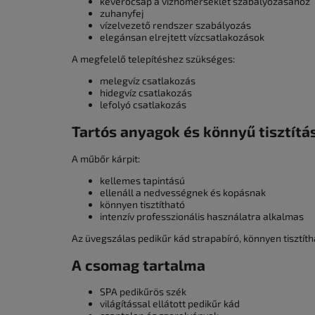
keverőcsap a vízhőmérséklet szabályozásához
zuhanyfej
vízelvezető rendszer szabályozás
elegánsan elrejtett vízcsatlakozások
A megfelelő telepítéshez szükséges:
melegvíz csatlakozás
hidegvíz csatlakozás
lefolyó csatlakozás
Tartós anyagok és könnyű tisztítá
A műbőr kárpit:
kellemes tapintású
ellenáll a nedvességnek és kopásnak
könnyen tisztítható
intenzív professzionális használatra alkalmas
Az üvegszálas pedikűr kád strapabíró, könnyen tisztít
A csomag tartalma
SPA pedikűrös szék
világítással ellátott pedikűr kád