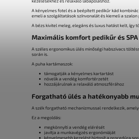
kezelésekhez és relaxáló lábápoláshoz.
A kényelmes fotel és a beépített pedikűr kád kombiná
emeli a szolgáltatások színvonalát és kiemeli a szalon
A bézs kivitel meleg, elegáns és luxus hatást kelt, íg
Maximális komfort pedikűr és SPA
A széles ergonomikus ülés minőségi habszivacs tölté
során is.
A puha kartámaszok:
támogatják a kényelmes kartartást
növelik a vendég komfortérzetét
hozzájárulnak a relaxáló atmoszférához
Forgatható ülés a hatékonyabb m
A szék forgatható mechanizmussal rendelkezik, amelyet
Ez a megoldás:
megkönnyíti a vendég elérését
javítja a munkavégzés ergonómiáját
kényelmesebb kezelést biztosít a procedúra so