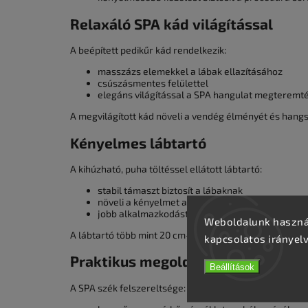
Relaxáló SPA kád világítással
A beépített pedikűr kád rendelkezik:
masszázs elemekkel a lábak ellazításához
csúszásmentes felülettel
elegáns világítással a SPA hangulat megteremt
A megvilágított kád növeli a vendég élményét és hangs
Kényelmes lábtartó
A kihúzható, puha töltéssel ellátott lábtartó:
stabil támaszt biztosít a lábaknak
növeli a kényelmet a kezelés során
jobb alkalmazkodást tesz lehetővé a vendéghez
Weboldalunk használ
A lábtartó több mint 20 cm-rel kihúzható.
kapcsolatos irányel
Praktikus megoldások professzion
Beállítások
A SPA szék felszereltsége: