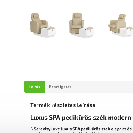
Leírás
Beszélgetés
Termék részletes leírása
Luxus SPA pedikűrös szék modern
A
SerenityLuxe luxus SPA pedikűrös szék
elegáns és 