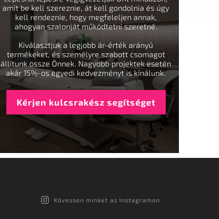
amit be kell szereznie, át kell gondolnia és úgy
kell rendeznie, hogy megfeleljen annak,
ahogyan szalonját működtetni szeretné.
Kiválasztjuk a legjobb ár-érték arányú
termékeket, és személyre szabott csomagot
állítunk össze Önnek. Nagyobb projektek esetén
akár 15%-os egyedi kedvezményt is kínálunk.
Kérjen kulcsrakész segítséget
Kövessen minket az Instagramon