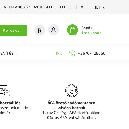
ÁLTALÁNOS SZERZŐDÉSI FELTÉTELEK
ADATVÉDELMI SZABÁLYZA
HUF
Kosár
Keresés
Üres kosár
ENÍTÉS
DEKORÁCIÓS FALPANEL, MŰNÖVÉNY FAL
+36707429656
FIT
 hozzáállás
ÁFA fizetők adómentesen
aszolunk minden
vásárolhatnak
désére.
ha az Ön cége ÁFA fizető, akkor
0%-os ÁFA-val vásárolhat.