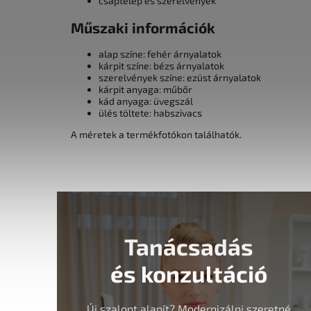
csaptelep és szerelvények
Műszaki információk
alap színe: fehér árnyalatok
kárpit színe: bézs árnyalatok
szerelvények színe: ezüst árnyalatok
kárpit anyaga: műbőr
kád anyaga: üvegszál
ülés töltete: habszivacs
A méretek a termékfotókon találhatók.
Tanácsadás
és konzultáció
Új szalont alapít? Modernizálni szeretné