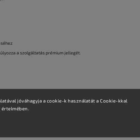
éséhez
úlyozza a szolgáltatás prémium jellegét.
atával jóváhagyja a cookie-k használatát a Cookie-kkal
v értelmében.
ális használatra