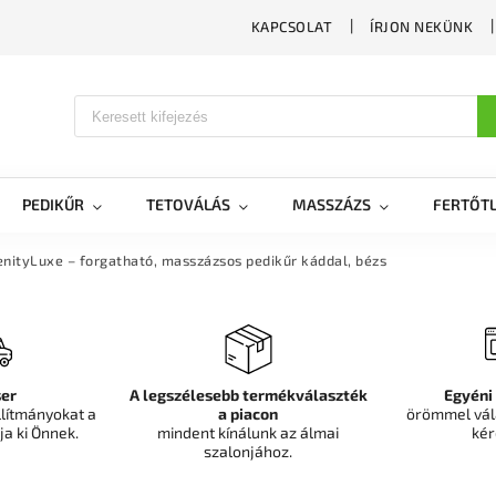
KAPCSOLAT
ÍRJON NEKÜNK
PEDIKŰR
TETOVÁLÁS
MASSZÁZS
FERTŐTL
nityLuxe – forgatható, masszázsos pedikűr káddal, bézs
er
A legszélesebb termékválaszték
Egyéni
llítmányokat a
a piacon
örömmel vál
ja ki Önnek.
mindent kínálunk az álmai
kér
szalonjához.