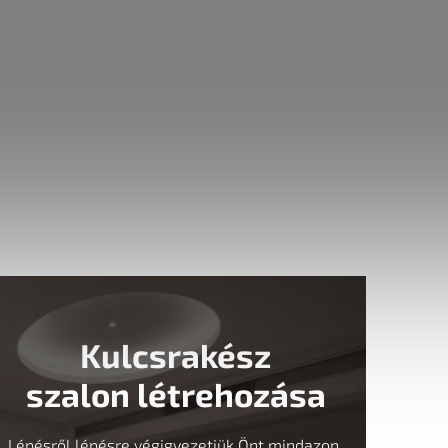
Kulcsrakész
szalon létrehozása
Lépésről lépésre végigvezetjük Önt mindazon,