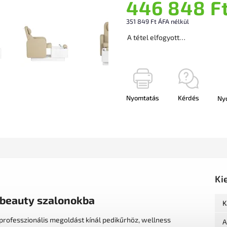
446 848 F
351 849 Ft ÁFA nélkül
A tétel elfogyott…
Nyomtatás
Kérdés
Ny
Ki
 beauty szalonokba
K
professzionális megoldást kínál pedikűrhöz, wellness
A