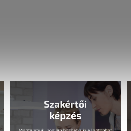
Szakértői
képzés
Megtanítjuk, hogyan hozhatja ki a legtöbbet