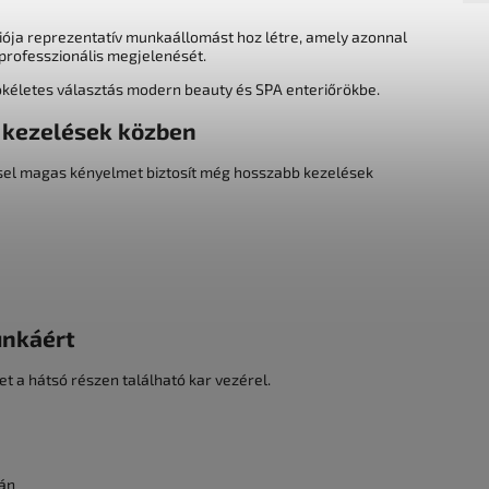
ciója reprezentatív munkaállomást hoz létre, amely azonnal
 professzionális megjelenését.
y tökéletes választás modern beauty és SPA enteriőrökbe.
 kezelések közben
ssel magas kényelmet biztosít még hosszabb kezelések
unkáért
 a hátsó részen található kar vezérel.
rán