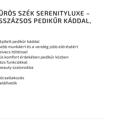
ŰRÖS SZÉK SERENITYLUXE –
SSZÁZSOS PEDIKŰR KÁDDAL,
pített pedikűr káddal
ebb munkáért és a vendég jobb eléréséért
ivacs töltéssel
lis komfort érdekében pedikűr közben
ázs funkciókkal
 beauty szalonokba
lyócsatlakozás
alálhatók