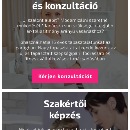
és konzultáció
Új szalont alapít? Modernizálni szeretné
működését? Tanácsra van szüksége a legjobb
ár/teljesítmény arányú vásárláshoz?
Kihasználhatja 15 éves tapasztalatunkat az
iparágban. Nagy tapasztalattal rendelkezünk az
új és tapasztalt szépségipari, fodrászati és
fitnesz vállalkozások tanácsadásában.
Kérjen konzultációt
Szakértői
képzés
Megtanítjuk, hogyan hozhatja ki a legtöbbet