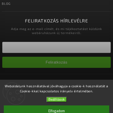
BLOG
FELIRATKOZÁS HÍRLEVÉLRE
Adja meg az e-mail címét, és mi tájékoztatást küldünk
webáruházunk új termékeiről.
Feliratkozás
Copyright 2026
Nagykereskedelem-szalonok
. Minden jog
fenntartva.
Weboldalunk használatával jóváhagyja a cookie-k használatát a
Cookie-kkal kapcsolatos irányelv értelmében.
Süti beállítások szerkesztése
Vytvořil
Shoptet
| Design
Shoptak.cz.
Beállítások
Elfogadom