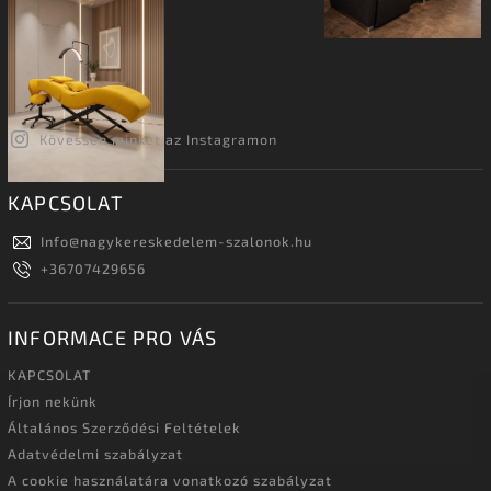
Kövessen minket az Instagramon
KAPCSOLAT
Info
@
nagykereskedelem-szalonok.hu
+36707429656
INFORMACE PRO VÁS
KAPCSOLAT
Írjon nekünk
Általános Szerződési Feltételek
Adatvédelmi szabályzat
A cookie használatára vonatkozó szabályzat