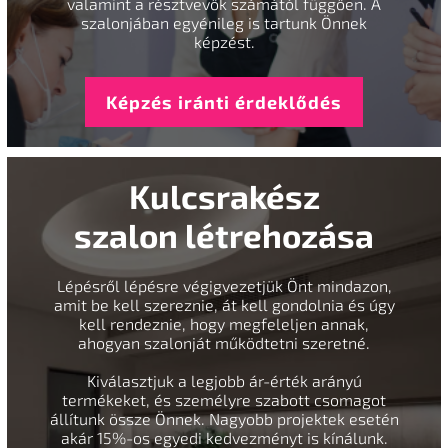
valamint a résztvevők számától függően. A
szalonjában egyénileg is tartunk Önnek
képzést.
Képzés iránti érdeklődés
Kulcsrakész
szalon létrehozása
Lépésről lépésre végigvezetjük Önt mindazon,
amit be kell szereznie, át kell gondolnia és úgy
kell rendeznie, hogy megfeleljen annak,
ahogyan szalonját működtetni szeretné.
Kiválasztjuk a legjobb ár-érték arányú
termékeket, és személyre szabott csomagot
állítunk össze Önnek. Nagyobb projektek esetén
akár 15%-os egyedi kedvezményt is kínálunk.