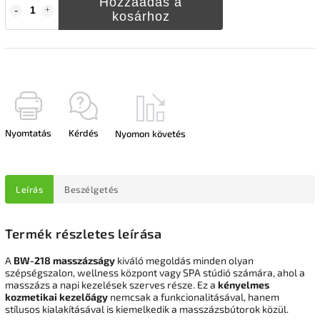
Hozzáadás a
kosárhoz
Nyomtatás
Kérdés
Nyomon követés
Leírás
Beszélgetés
Termék részletes leírása
A
BW-218 masszázságy
kiváló megoldás minden olyan
szépségszalon, wellness központ vagy SPA stúdió számára, ahol a
masszázs a napi kezelések szerves része. Ez a
kényelmes
kozmetikai kezelőágy
nemcsak a funkcionalitásával, hanem
stílusos kialakításával is kiemelkedik a masszázsbútorok közül.