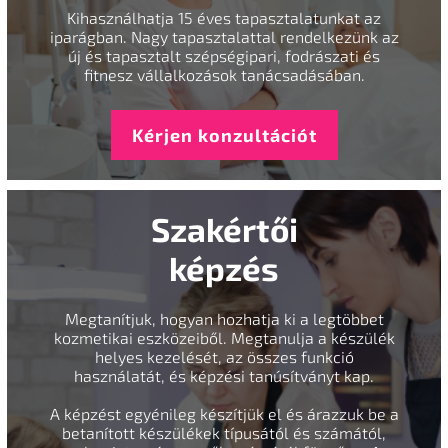
Kihasználhatja 15 éves tapasztalatunkat az
iparágban. Nagy tapasztalattal rendelkezünk az
új és tapasztalt szépségipari, fodrászati és
fitnesz vállalkozások tanácsadásában.
Kérjen konzultációt
Szakértői
képzés
Megtanítjuk, hogyan hozhatja ki a legtöbbet
kozmetikai eszközeiből. Megtanulja a készülék
helyes kezelését, az összes funkció
használatát, és képzési tanúsítványt kap.
A képzést egyénileg készítjük el és árazzuk be a
betanított készülékek típusától és számától,