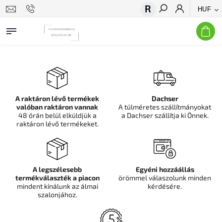
HUF
Keresés
A raktáron lévő termékek
Dachser
valóban raktáron vannak
A túlméretes szállítmányokat
48 órán belül elküldjük a
a Dachser szállítja ki Önnek.
raktáron lévő termékeket.
A legszélesebb
Egyéni hozzáállás
termékválaszték a piacon
örömmel válaszolunk minden
mindent kínálunk az álmai
kérdésére.
szalonjához.