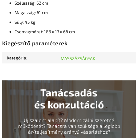
Szélesség: 62 cm
Magasság: 61 cm
Súly: 45 kg
Csomagméret: 183 × 17 × 66 cm
Kiegészítő paraméterek
Kategória
:
MASSZÁZSÁGYAK
Tanácsadás
és konzultáció
Új szalont alapít? Modernizálni szeretné
működését? Tanácsra van szüksége a legjobb
ár/teljesítmény arányú vásárláshoz?