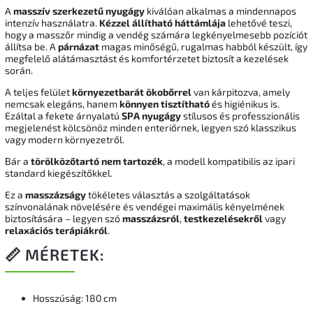
A
masszív szerkezetű nyugágy
kiválóan alkalmas a mindennapos
intenzív használatra.
Kézzel állítható háttámlája
lehetővé teszi,
hogy a masszőr mindig a vendég számára legkényelmesebb pozíciót
állítsa be. A
párnázat
magas minőségű, rugalmas habból készült, így
megfelelő alátámasztást és komfortérzetet biztosít a kezelések
során.
A teljes felület
környezetbarát ökobőrrel
van kárpitozva, amely
nemcsak elegáns, hanem
könnyen tisztítható
és higiénikus is.
Ezáltal a fekete árnyalatú
SPA nyugágy
stílusos és professzionális
megjelenést kölcsönöz minden enteriőrnek, legyen szó klasszikus
vagy modern környezetről.
Bár a
törölközőtartó nem tartozék
, a modell kompatibilis az ipari
standard kiegészítőkkel.
Ez a
masszázságy
tökéletes választás a szolgáltatások
színvonalának növelésére és vendégei maximális kényelmének
biztosítására – legyen szó
masszázsról
,
testkezelésekről
vagy
relaxációs terápiákról
.
📏 MÉRETEK:
Hosszúság: 180 cm