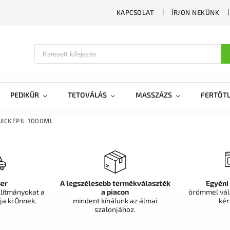
KAPCSOLAT
ÍRJON NEKÜNK
PEDIKŰR
TETOVÁLÁS
MASSZÁZS
FERTŐTL
UICKEPIL 1000ML
er
A legszélesebb termékválaszték
Egyéni
llítmányokat a
a piacon
örömmel vál
ja ki Önnek.
mindent kínálunk az álmai
kér
szalonjához.