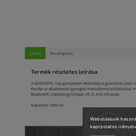
Leírás
Beszélgetés
Termék részletes leírása
A QUICKEPIL olaj gyengéden eltávolítja a gyantázás utáni v
Kezdje az alkalmazást gyengéd masszázsmozdulatokkal, ma
Bisabololt, csipkebogyóolajat, vit. E, A és olívaolaj.
Kapacitás 1000 ml
Weboldalunk használ
kapcsolatos irányel