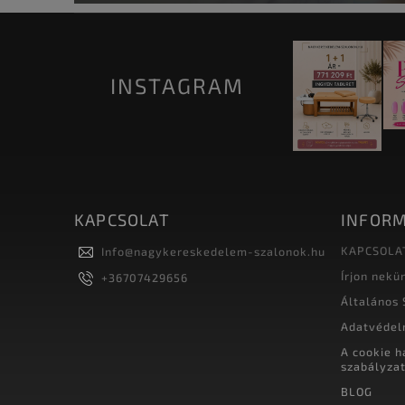
INSTAGRAM
KAPCSOLAT
INFORM
KAPCSOLA
Info
@
nagykereskedelem-szalonok.hu
Írjon nekü
+36707429656
Általános 
Adatvédel
A cookie h
szabályza
BLOG