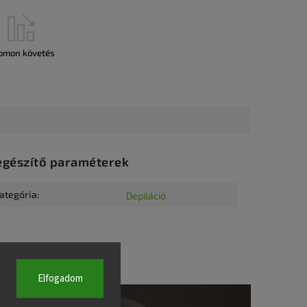
omon követés
egészítő paraméterek
ategória
:
Depiláció
Elfogadom