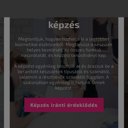
Szakértői
képzés
Megtanítjuk, hogyan hozhatja ki a legtöbbet
kozmetikai eszközeiből. Megtanulja a készülék
helyes kezelését, az összes funkció
használatát, és képzési tanúsítványt kap.
A képzést egyénileg készítjük el és árazzuk be a
betanított készülékek típusától és számától,
valamint a résztvevők számától függően. A
szalonjában egyénileg is tartunk Önnek
képzést.
Képzés iránti érdeklődés