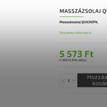
MASSZÁZSOLAJ Q
Masszázsolaj QUICKEPIL
Részletes információ
5 573 Ft
4 388 Ft ÁFA nélkül
Hozzáa
kosá