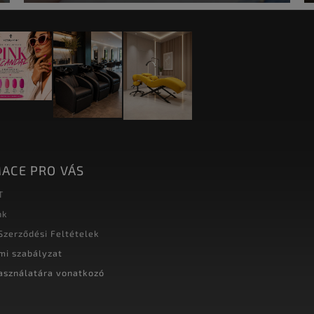
ACE PRO VÁS
T
nk
Szerződési Feltételek
mi szabályzat
asználatára vonatkozó
t