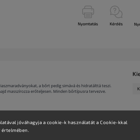
Nyomtatás
Kérdés
Ny
Ki
iaszmaradványokat, a bőrt pedig simává és hidratálttá teszi.
K
jd masszírozza erőteljesen. Minden bőrtípusra tervezve.
atával jóváhagyja a cookie-k használatát a Cookie-kkal
v értelmében.