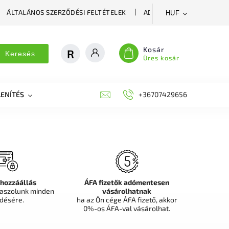
ÁLTALÁNOS SZERZŐDÉSI FELTÉTELEK
ADATVÉDELMI SZABÁLYZA
HUF
Kosár
Keresés
Üres kosár
ENÍTÉS
DEKORÁCIÓS FALPANEL, MŰNÖVÉNY FAL
+36707429656
FIT
 hozzáállás
ÁFA fizetők adómentesen
aszolunk minden
vásárolhatnak
désére.
ha az Ön cége ÁFA fizető, akkor
0%-os ÁFA-val vásárolhat.