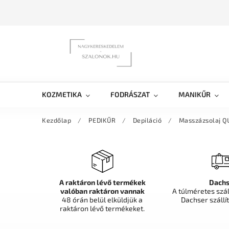
KOZMETIKA
FODRÁSZAT
MANIKŰR
Kezdőlap
/
PEDIKŰR
/
Depiláció
/
Masszázsolaj Q
A raktáron lévő termékek
Dachs
valóban raktáron vannak
A túlméretes szá
48 órán belül elküldjük a
Dachser szállít
raktáron lévő termékeket.