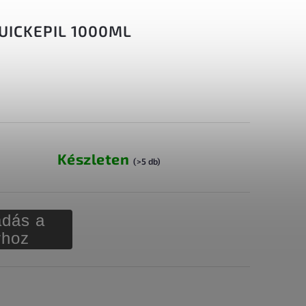
UICKEPIL 1000ML
Készleten
(>5 db)
dás a
rhoz