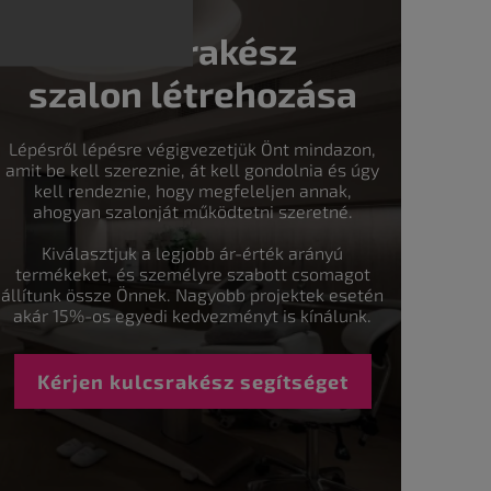
Kulcsrakész
szalon létrehozása
Lépésről lépésre végigvezetjük Önt mindazon,
amit be kell szereznie, át kell gondolnia és úgy
kell rendeznie, hogy megfeleljen annak,
ahogyan szalonját működtetni szeretné.
Kiválasztjuk a legjobb ár-érték arányú
termékeket, és személyre szabott csomagot
állítunk össze Önnek. Nagyobb projektek esetén
akár 15%-os egyedi kedvezményt is kínálunk.
Kérjen kulcsrakész segítséget