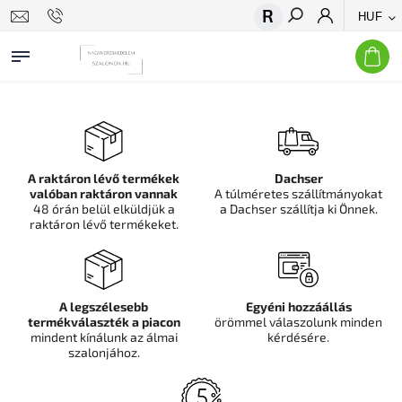
HUF
Keresés
A raktáron lévő termékek
Dachser
valóban raktáron vannak
A túlméretes szállítmányokat
48 órán belül elküldjük a
a Dachser szállítja ki Önnek.
raktáron lévő termékeket.
A legszélesebb
Egyéni hozzáállás
termékválaszték a piacon
örömmel válaszolunk minden
mindent kínálunk az álmai
kérdésére.
szalonjához.