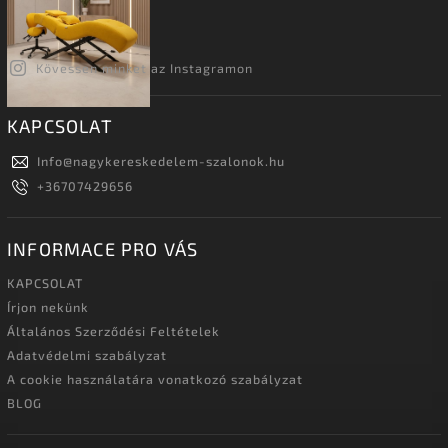
Kövessen minket az Instagramon
KAPCSOLAT
Info
@
nagykereskedelem-szalonok.hu
+36707429656
INFORMACE PRO VÁS
KAPCSOLAT
Írjon nekünk
Általános Szerződési Feltételek
Adatvédelmi szabályzat
A cookie használatára vonatkozó szabályzat
BLOG