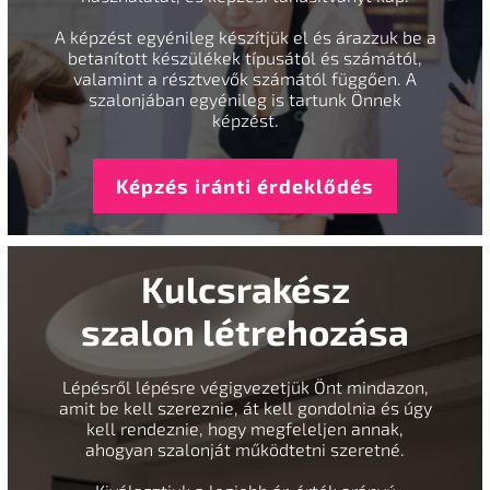
A képzést egyénileg készítjük el és árazzuk be a
betanított készülékek típusától és számától,
valamint a résztvevők számától függően. A
szalonjában egyénileg is tartunk Önnek
képzést.
Képzés iránti érdeklődés
Kulcsrakész
szalon létrehozása
Lépésről lépésre végigvezetjük Önt mindazon,
amit be kell szereznie, át kell gondolnia és úgy
kell rendeznie, hogy megfeleljen annak,
ahogyan szalonját működtetni szeretné.