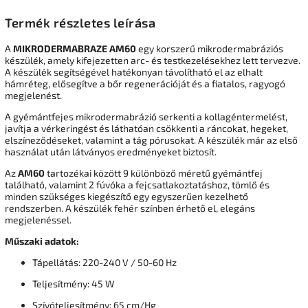
Termék részletes leírása
A
MIKRODERMABRAZE AM60
egy korszerű mikrodermabráziós
készülék, amely kifejezetten arc- és testkezelésekhez lett tervezve.
A készülék segítségével hatékonyan távolítható el az elhalt
hámréteg, elősegítve a bőr regenerációját és a fiatalos, ragyogó
megjelenést.
A gyémántfejes mikrodermabrázió serkenti a kollagéntermelést,
javítja a vérkeringést és láthatóan csökkenti a ráncokat, hegeket,
elszíneződéseket, valamint a tág pórusokat. A készülék már az első
használat után látványos eredményeket biztosít.
Az
AM60
tartozékai között 9 különböző méretű gyémántfej
található, valamint 2 fúvóka a fejcsatlakoztatáshoz, tömlő és
minden szükséges kiegészítő egy egyszerűen kezelhető
rendszerben. A készülék fehér színben érhető el, elegáns
megjelenéssel.
Műszaki adatok:
Tápellátás: 220-240 V / 50-60 Hz
Teljesítmény: 45 W
Szívóteljesítmény: 65 cm/Hg