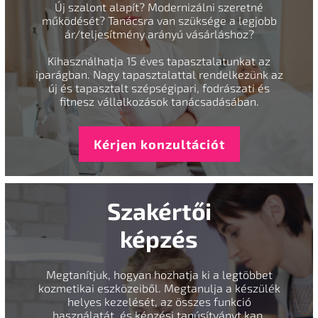
Új szalont alapít? Modernizálni szeretné
működését? Tanácsra van szüksége a legjobb
ár/teljesítmény arányú vásárláshoz?
Kihasználhatja 15 éves tapasztalatunkat az
iparágban. Nagy tapasztalattal rendelkezünk az
új és tapasztalt szépségipari, fodrászati és
fitnesz vállalkozások tanácsadásában.
Kérjen konzultációt
Szakértői
képzés
Megtanítjuk, hogyan hozhatja ki a legtöbbet
kozmetikai eszközeiből. Megtanulja a készülék
helyes kezelését, az összes funkció
használatát, és képzési tanúsítványt kap.