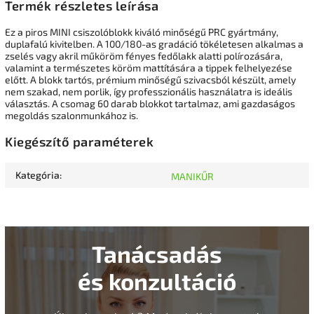
Termék részletes leírása
Ez a piros MINI csiszolóblokk kiváló minőségű PRC gyártmány,
duplafalú kivitelben. A 100/180-as gradáció tökéletesen alkalmas a
zselés vagy akril műköröm fényes fedőlakk alatti polírozására,
valamint a természetes köröm mattítására a tippek felhelyezése
előtt. A blokk tartós, prémium minőségű szivacsból készült, amely
nem szakad, nem porlik, így professzionális használatra is ideális
választás. A csomag 60 darab blokkot tartalmaz, ami gazdaságos
megoldás szalonmunkához is.
Kiegészítő paraméterek
Kategória
:
MANIKŰR
Tanácsadás
és konzultáció