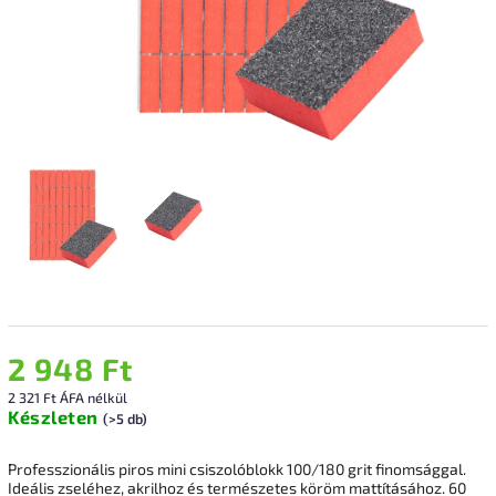
2 948 Ft
2 321 Ft ÁFA nélkül
Készleten
(>5 db)
Professzionális piros mini csiszolóblokk 100/180 grit finomsággal.
Ideális zseléhez, akrilhoz és természetes köröm mattításához. 60