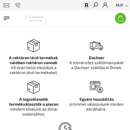
HUF
Keresés
A raktáron lévő termékek
Dachser
valóban raktáron vannak
A túlméretes szállítmányokat
48 órán belül elküldjük a
a Dachser szállítja ki Önnek.
raktáron lévő termékeket.
A legszélesebb
Egyéni hozzáállás
termékválaszték a piacon
örömmel válaszolunk minden
mindent kínálunk az álmai
kérdésére.
szalonjához.