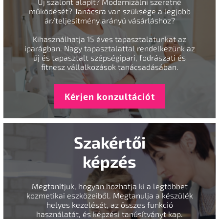
Új szalont alapít? Modernizálni szeretné
működését? Tanácsra van szüksége a legjobb
ár/teljesítmény arányú vásárláshoz?
Kihasználhatja 15 éves tapasztalatunkat az
iparágban. Nagy tapasztalattal rendelkezünk az
új és tapasztalt szépségipari, fodrászati és
fitnesz vállalkozások tanácsadásában.
Kérjen konzultációt
Szakértői
képzés
Megtanítjuk, hogyan hozhatja ki a legtöbbet
kozmetikai eszközeiből. Megtanulja a készülék
helyes kezelését, az összes funkció
használatát, és képzési tanúsítványt kap.