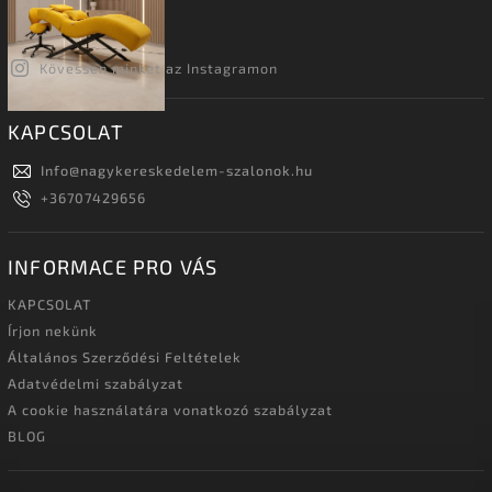
Kövessen minket az Instagramon
KAPCSOLAT
Info
@
nagykereskedelem-szalonok.hu
+36707429656
INFORMACE PRO VÁS
KAPCSOLAT
Írjon nekünk
Általános Szerződési Feltételek
Adatvédelmi szabályzat
A cookie használatára vonatkozó szabályzat
BLOG