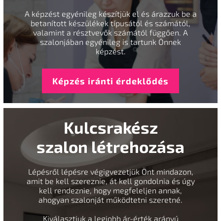
A képzést egyénileg készítjük el és árazzuk be a
betanított készülékek típusától és számától,
valamint a résztvevők számától függően. A
szalonjában egyénileg is tartunk Önnek
képzést.
Képzés iránti érdeklődés
Kulcsrakész
szalon létrehozása
Lépésről lépésre végigvezetjük Önt mindazon,
amit be kell szereznie, át kell gondolnia és úgy
kell rendeznie, hogy megfeleljen annak,
ahogyan szalonját működtetni szeretné.
Kiválasztjuk a legjobb ár-érték arányú