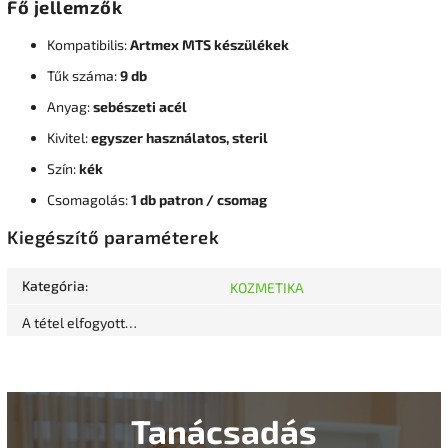
Fő jellemzők
Kompatibilis:
Artmex MTS készülékek
Tűk száma:
9 db
Anyag:
sebészeti acél
Kivitel:
egyszer használatos, steril
Szín:
kék
Csomagolás:
1 db patron / csomag
Kiegészítő paraméterek
Kategória
:
KOZMETIKA
A tétel elfogyott…
Tanácsadás