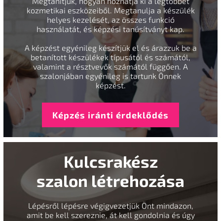
Megtanítjuk, hogyan hozhatja ki a legtöbbet
kozmetikai eszközeiből. Megtanulja a készülék
helyes kezelését, az összes funkció
használatát, és képzési tanúsítványt kap.
A képzést egyénileg készítjük el és árazzuk be a
betanított készülékek típusától és számától,
valamint a résztvevők számától függően. A
szalonjában egyénileg is tartunk Önnek
képzést.
Képzés iránti érdeklődés
Kulcsrakész
szalon létrehozása
Lépésről lépésre végigvezetjük Önt mindazon,
amit be kell szereznie, át kell gondolnia és úgy