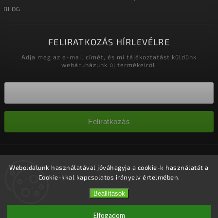
BLOG
FELIRATKOZÁS HÍRLEVÉLRE
Adja meg az e-mail címét, és mi tájékoztatást küldünk
webáruházunk új termékeiről.
Feliratkozás
Copyright 2026
Nagykereskedelem-szalonok
. Minden jog
fenntartva.
Weboldalunk használatával jóváhagyja a cookie-k használatát a
Cookie-kkal kapcsolatos irányelv értelmében.
Süti beállítások szerkesztése
Vytvořil
Shoptet
| Design
Shoptak.cz.
Beállítások
Elfogadom