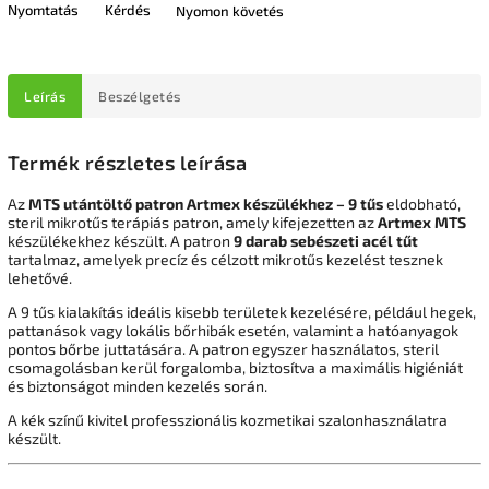
Nyomtatás
Kérdés
Nyomon követés
Leírás
Beszélgetés
Termék részletes leírása
Az
MTS utántöltő patron Artmex készülékhez – 9 tűs
eldobható,
steril mikrotűs terápiás patron, amely kifejezetten az
Artmex
MTS
készülékekhez készült. A patron
9 darab sebészeti acél tűt
tartalmaz, amelyek precíz és célzott mikrotűs kezelést tesznek
lehetővé.
A 9 tűs kialakítás ideális kisebb területek kezelésére, például hegek,
pattanások vagy lokális bőrhibák esetén, valamint a hatóanyagok
pontos bőrbe juttatására. A patron egyszer használatos, steril
csomagolásban kerül forgalomba, biztosítva a maximális higiéniát
és biztonságot minden kezelés során.
A kék színű kivitel professzionális kozmetikai szalonhasználatra
készült.