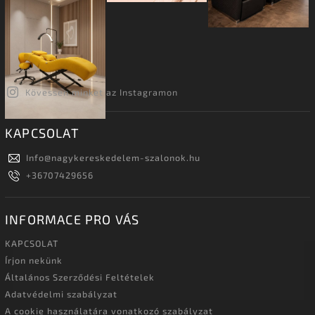
Kövessen minket az Instagramon
KAPCSOLAT
Info
@
nagykereskedelem-szalonok.hu
+36707429656
INFORMACE PRO VÁS
KAPCSOLAT
Írjon nekünk
Általános Szerződési Feltételek
Adatvédelmi szabályzat
A cookie használatára vonatkozó szabályzat