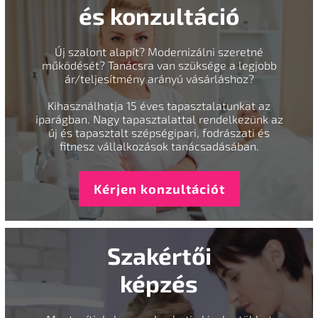
és konzultáció
Új szalont alapít? Modernizálni szeretné
működését? Tanácsra van szüksége a legjobb
ár/teljesítmény arányú vásárláshoz?
Kihasználhatja 15 éves tapasztalatunkat az
iparágban. Nagy tapasztalattal rendelkezünk az
új és tapasztalt szépségipari, fodrászati és
fitnesz vállalkozások tanácsadásában.
Kérjen konzultációt
Szakértői
képzés