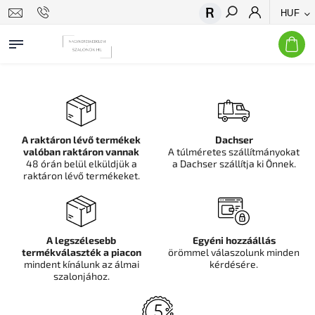
HUF
Keresés
A raktáron lévő termékek
Dachser
valóban raktáron vannak
A túlméretes szállítmányokat
48 órán belül elküldjük a
a Dachser szállítja ki Önnek.
raktáron lévő termékeket.
A legszélesebb
Egyéni hozzáállás
termékválaszték a piacon
örömmel válaszolunk minden
mindent kínálunk az álmai
kérdésére.
szalonjához.