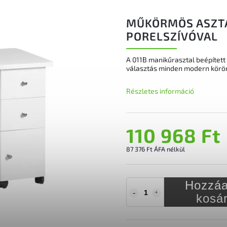
MŰKÖRMÖS ASZTA
PORELSZÍVÓVAL
A 011B manikűrasztal beépített 
választás minden modern köröm
Részletes információ
110 968 Ft
87 376 Ft ÁFA nélkül
Hozzáa
kosá