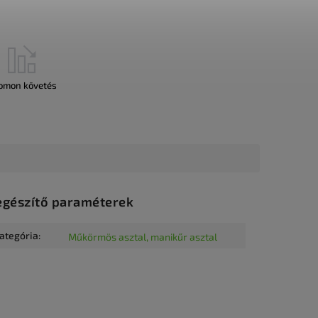
omon követés
egészítő paraméterek
ategória
:
Műkörmös asztal, manikűr asztal