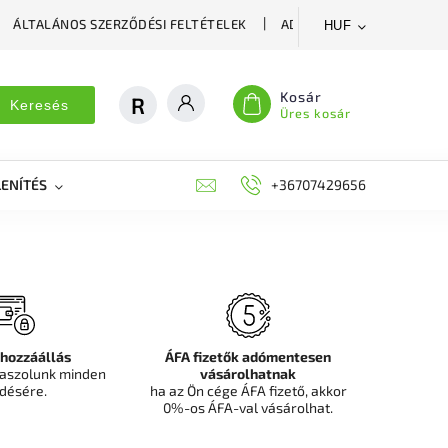
ÁLTALÁNOS SZERZŐDÉSI FELTÉTELEK
ADATVÉDELMI SZABÁLYZA
HUF
Kosár
Keresés
Üres kosár
ENÍTÉS
DEKORÁCIÓS FALPANEL, MŰNÖVÉNY FAL
+36707429656
FIT
 hozzáállás
ÁFA fizetők adómentesen
aszolunk minden
vásárolhatnak
désére.
ha az Ön cége ÁFA fizető, akkor
0%-os ÁFA-val vásárolhat.