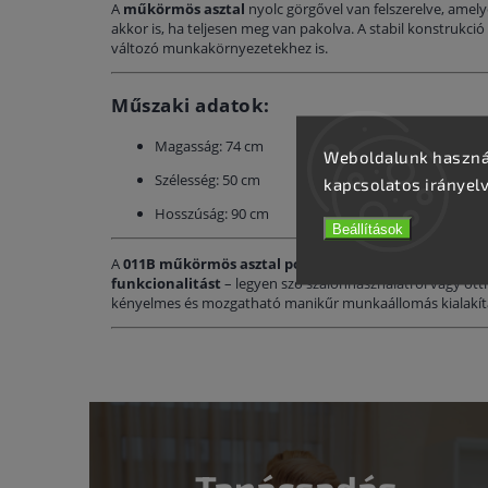
A
műkörmös asztal
nyolc görgővel van felszerelve, amel
akkor is, ha teljesen meg van pakolva. A stabil konstrukció 
változó munkakörnyezetekhez is.
Műszaki adatok:
Magasság: 74 cm
Weboldalunk használ
Szélesség: 50 cm
kapcsolatos irányel
Hosszúság: 90 cm
Beállítások
A
011B műkörmös asztal porelszívóval
egyesíti a
higié
funkcionalitást
– legyen szó szalonhasználatról vagy otth
kényelmes és mozgatható manikűr munkaállomás kialakít
Tanácsadás