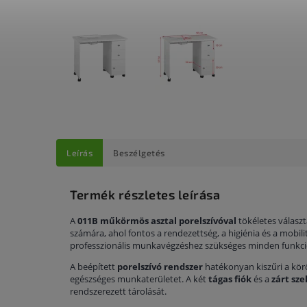
Leírás
Beszélgetés
Termék részletes leírása
A
011B műkörmös asztal porelszívóval
tökéletes válas
számára, ahol fontos a rendezettség, a higiénia és a mobilit
professzionális munkavégzéshez szükséges minden funkci
A beépített
porelszívó rendszer
hatékonyan kiszűri a körö
egészséges munkaterületet. A két
tágas fiók
és a
zárt sz
rendszerezett tárolását.