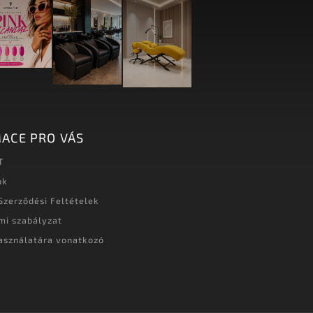
ACE PRO VÁS
T
nk
Szerződési Feltételek
mi szabályzat
asználatára vonatkozó
t