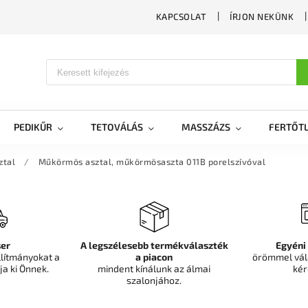
KAPCSOLAT
ÍRJON NEKÜNK
PEDIKŰR
TETOVÁLÁS
MASSZÁZS
FERTŐTL
ztal
/
Műkörmös asztal, műkörmösaszta 011B porelszívóval
er
A legszélesebb termékválaszték
Egyéni
llítmányokat a
a piacon
örömmel vál
ja ki Önnek.
mindent kínálunk az álmai
kér
szalonjához.