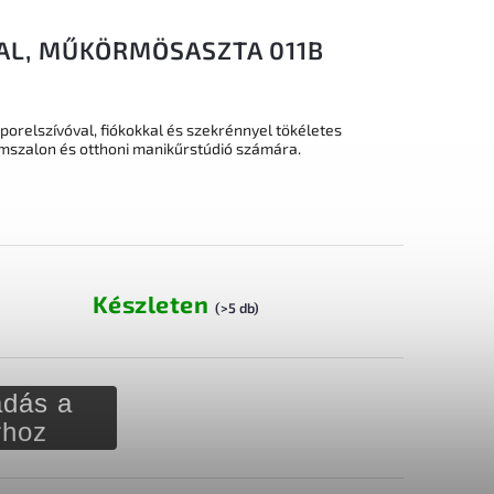
L, MŰKÖRMÖSASZTA 011B
porelszívóval, fiókokkal és szekrénnyel tökéletes
szalon és otthoni manikűrstúdió számára.
Készleten
(>5 db)
dás a
rhoz