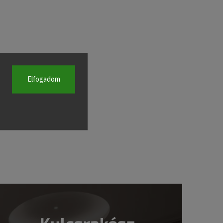
Elfogadom
Kulcsrakész