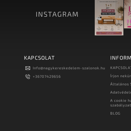
INSTAGRAM
KAPCSOLAT
INFORM
KAPCSOLA
Info
@
nagykereskedelem-szalonok.hu
Írjon nekü
+36707429656
Általános 
Adatvédel
A cookie h
szabályza
BLOG