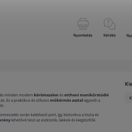
Nyomtatás
Kérdés
Ny
Ki
ztás minden modern
körömszalon
és
otthoni manikűrstúdió
K
ás. Ez a praktikus és stílusos
műkörmös asztal
egyesíti a
ót.
mreszelés során keletkező port, így biztosítva a tiszta és
ekrény
lehetővé teszi az eszközök, lakkok és kiegészítők