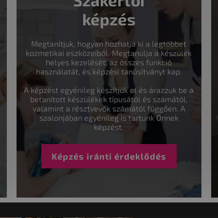
képzés
Megtanítjuk, hogyan hozhatja ki a legtöbbet
kozmetikai eszközeiből. Megtanulja a készülék
helyes kezelését, az összes funkció
használatát, és képzési tanúsítványt kap.
A képzést egyénileg készítjük el és árazzuk be a
betanított készülékek típusától és számától,
valamint a résztvevők számától függően. A
szalonjában egyénileg is tartunk Önnek
képzést.
Képzés iránti érdeklődés