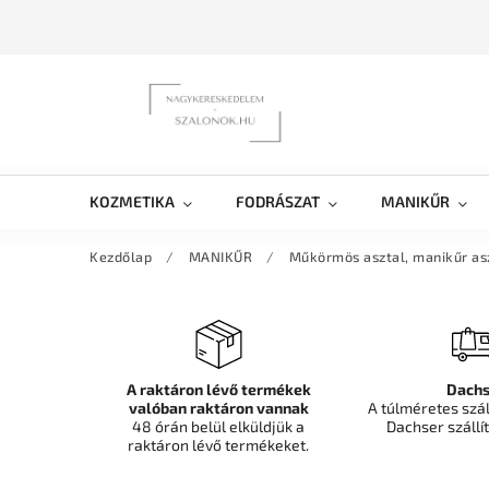
KOZMETIKA
FODRÁSZAT
MANIKŰR
Kezdőlap
/
MANIKŰR
/
Műkörmös asztal, manikűr as
A raktáron lévő termékek
Dachs
valóban raktáron vannak
A túlméretes szá
48 órán belül elküldjük a
Dachser szállít
raktáron lévő termékeket.