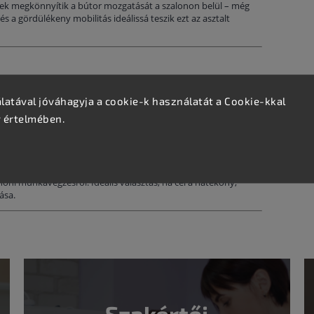
yek megkönnyítik a bútor mozgatását a szalonon belül – még
és a gördülékeny mobilitás ideálissá teszik ezt az asztalt
atával jóváhagyja a cookie-k használatát a Cookie-kkal
v értelmében.
nikus munkavégzést
, a
professzionális megjelenést
és a
oni munkavégzésről. Ideális választás, ha cél a hatékony,
ása.
Szakértői