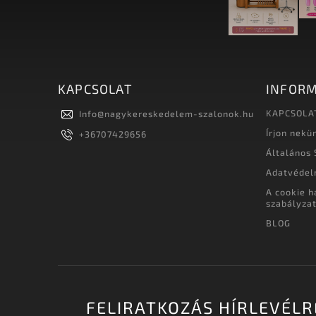
KAPCSOLAT
INFORM
KAPCSOLA
Info
@
nagykereskedelem-szalonok.hu
Írjon nekü
+36707429656
Általános 
Adatvédel
A cookie h
szabályza
BLOG
FELIRATKOZÁS HÍRLEVÉLR