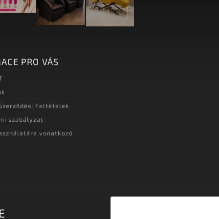
ACE PRO VÁS
T
nk
Szerződési Feltételek
mi szabályzat
asználatára vonatkozó
t
E