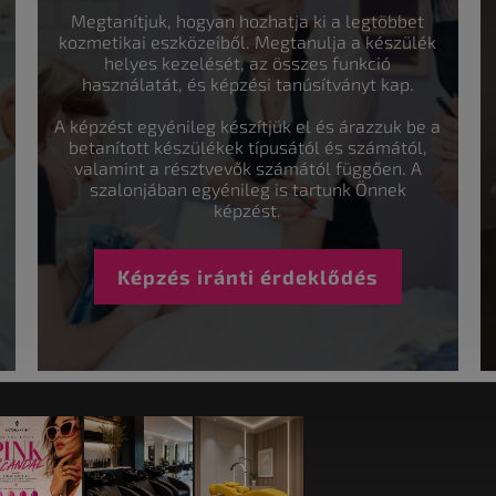
Megtanítjuk, hogyan hozhatja ki a legtöbbet
kozmetikai eszközeiből. Megtanulja a készülék
helyes kezelését, az összes funkció
használatát, és képzési tanúsítványt kap.
A képzést egyénileg készítjük el és árazzuk be a
betanított készülékek típusától és számától,
valamint a résztvevők számától függően. A
szalonjában egyénileg is tartunk Önnek
képzést.
Képzés iránti érdeklődés