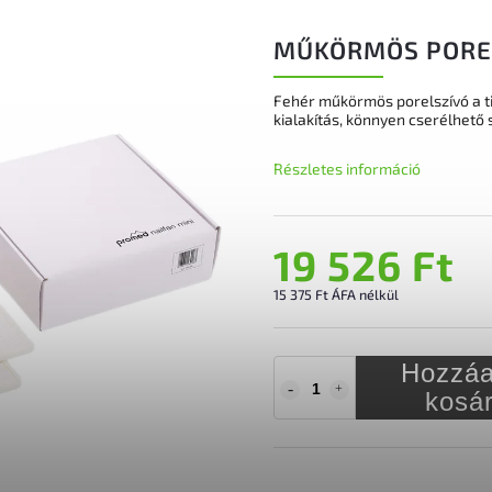
MŰKÖRMÖS POREL
Fehér műkörmös porelszívó a t
kialakítás, könnyen cserélhető 
Részletes információ
19 526 Ft
15 375 Ft ÁFA nélkül
Hozzáa
kosá