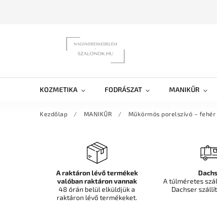
KOZMETIKA
FODRÁSZAT
MANIKŰR
Kezdőlap
/
MANIKŰR
/
Műkörmös porelszívó – fehér
A raktáron lévő termékek
Dachs
valóban raktáron vannak
A túlméretes szá
48 órán belül elküldjük a
Dachser szállít
raktáron lévő termékeket.