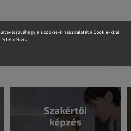
atával jóváhagyja a cookie-k használatát a Cookie-kkal
v értelmében.
 műkörmös és körömstúdió számára
, akik tiszta, higiénikus
sítani ügyfeleiknek.
Szakértői
képzés