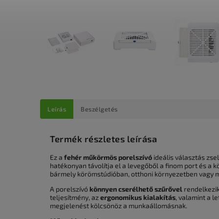
Leírás
Beszélgetés
Termék részletes leírása
Ez a
fehér műkörmös porelszívó
ideális választás zse
hatékonyan távolítja el a levegőből a finom port és
bármely körömstúdióban, otthoni környezetben vagy mo
A porelszívó
könnyen cserélhető szűrővel
rendelkezik
teljesítmény, az
ergonomikus kialakítás
, valamint a le
megjelenést kölcsönöz a munkaállomásnak.