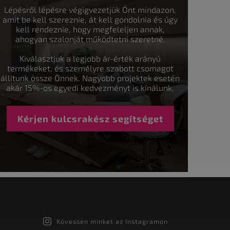
Lépésről lépésre végigvezetjük Önt mindazon,
amit be kell szereznie, át kell gondolnia és úgy
kell rendeznie, hogy megfeleljen annak,
ahogyan szalonját működtetni szeretné.
Kiválasztjuk a legjobb ár-érték arányú
termékeket, és személyre szabott csomagot
állítunk össze Önnek. Nagyobb projektek esetén
akár 15%-os egyedi kedvezményt is kínálunk.
Kérjen kulcsrakész segítséget
Kövessen minket az Instagramon