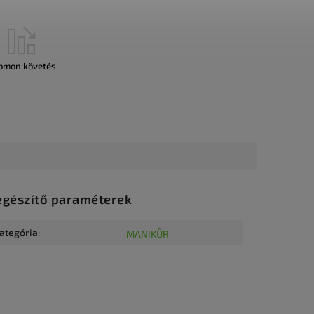
omon követés
egészítő paraméterek
ategória
:
MANIKŰR