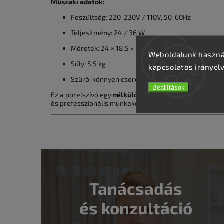
Műszaki adatok:
Feszültség: 220-230V / 110V, 50-60Hz
Teljesítmény: 24 / 36 W
Méretek: 24 × 18,5 × 6 cm
Weboldalunk használ
Súly: 5,5 kg
kapcsolatos irányel
Szűrő: könnyen cserélhető
Beállítások
Ez a porelszívó egy
nélkülözhetetlen eszköz minden
és professzionális munkakörnyezetet szeretnének bizto
Tanácsadás
és konzultáció