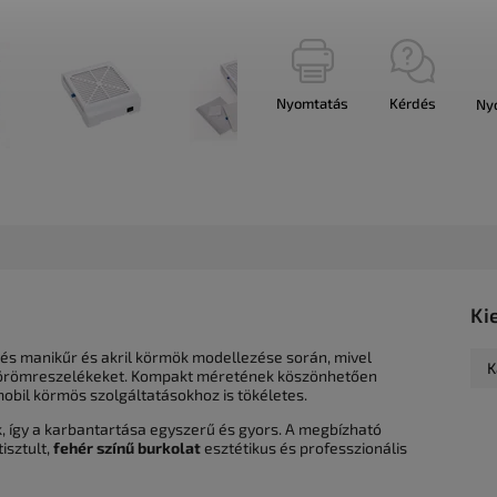
Nyomtatás
Kérdés
Ny
Ki
lés manikűr és akril körmök modellezése során, mivel
K
 a körömreszelékeket. Kompakt méretének köszönhetően
bil körmös szolgáltatásokhoz is tökéletes.
, így a karbantartása egyszerű és gyors. A megbízható
tisztult,
fehér színű burkolat
esztétikus és professzionális