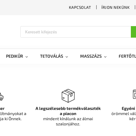
KAPCSOLAT
ÍRJON NEKÜNK
PEDIKŰR
TETOVÁLÁS
MASSZÁZS
FERTŐTL
er
A legszélesebb termékválaszték
Egyéni
llítmányokat a
a piacon
örömmel vál
ja ki Önnek.
mindent kínálunk az álmai
kér
szalonjához.