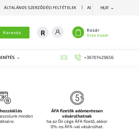
ÁLTALÁNOS SZERZŐDÉSI FELTÉTELEK
ADATVÉDELMI SZABÁLYZA
HUF
Kosár
Keresés
Üres kosár
ENÍTÉS
DEKORÁCIÓS FALPANEL, MŰNÖVÉNY FAL
+36707429656
FIT
 hozzáállás
ÁFA fizetők adómentesen
aszolunk minden
vásárolhatnak
désére.
ha az Ön cége ÁFA fizető, akkor
0%-os ÁFA-val vásárolhat.