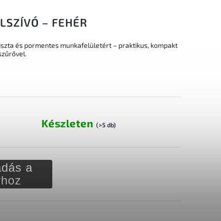
SZÍVÓ – FEHÉR
iszta és pormentes munkafelületért – praktikus, kompakt
szűrővel.
Készleten
(>5 db)
dás a
rhoz