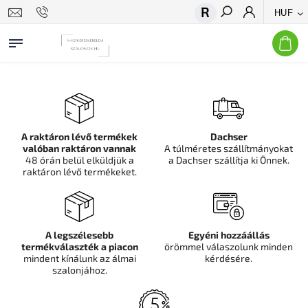
HUF
Keresés
A raktáron lévő termékek
Dachser
valóban raktáron vannak
A túlméretes szállítmányokat
48 órán belül elküldjük a
a Dachser szállítja ki Önnek.
raktáron lévő termékeket.
A legszélesebb
Egyéni hozzáállás
termékválaszték a piacon
örömmel válaszolunk minden
mindent kínálunk az álmai
kérdésére.
szalonjához.