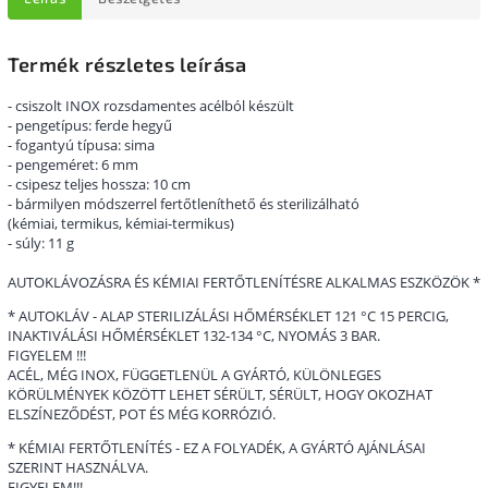
Termék részletes leírása
- csiszolt INOX rozsdamentes acélból készült
- pengetípus: ferde hegyű
- fogantyú típusa: sima
- pengeméret: 6 mm
- csipesz teljes hossza: 10 cm
- bármilyen módszerrel fertőtleníthető és sterilizálható
(kémiai, termikus, kémiai-termikus)
- súly: 11 g
AUTOKLÁVOZÁSRA ÉS KÉMIAI FERTŐTLENÍTÉSRE ALKALMAS ESZKÖZÖK *
* AUTOKLÁV - ALAP STERILIZÁLÁSI HŐMÉRSÉKLET 121 °C 15 PERCIG,
INAKTIVÁLÁSI HŐMÉRSÉKLET 132-134 °C, NYOMÁS 3 BAR.
FIGYELEM !!!
ACÉL, MÉG INOX, FÜGGETLENÜL A GYÁRTÓ, KÜLÖNLEGES
KÖRÜLMÉNYEK KÖZÖTT LEHET SÉRÜLT, SÉRÜLT, HOGY OKOZHAT
ELSZÍNEZŐDÉST, POT ÉS MÉG KORRÓZIÓ.
* KÉMIAI FERTŐTLENÍTÉS - EZ A FOLYADÉK, A GYÁRTÓ AJÁNLÁSAI
SZERINT HASZNÁLVA.
FIGYELEM!!!