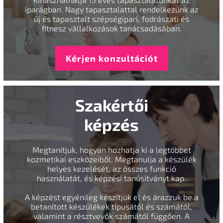
iparágban. Nagy tapasztalattal rendelkezünk az
új és tapasztalt szépségipari, fodrászati és
fitnesz vállalkozások tanácsadásában.
Kérjen konzultációt
Szakértői
képzés
Megtanítjuk, hogyan hozhatja ki a legtöbbet
kozmetikai eszközeiből. Megtanulja a készülék
helyes kezelését, az összes funkció
használatát, és képzési tanúsítványt kap.
A képzést egyénileg készítjük el és árazzuk be a
betanított készülékek típusától és számától,
valamint a résztvevők számától függően. A