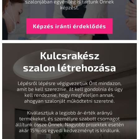
szalonjában egyénileg is tartunk Önnek
képzést.
Képzés iránti érdeklődés
Kulcsrakész
szalon létrehozása
Lépésről lépésre végigvezetjük Önt mindazon,
amit be kell szereznie, át kell gondolnia és úgy
kell rendeznie, hogy megfeleljen annak,
ahogyan szalonját működtetni szeretné.
Kiválasztjuk a legjobb ár-érték arányú
termékeket, és személyre szabott csomagot
állítunk össze Önnek. Nagyobb projektek esetén
akár 15%-os egyedi kedvezményt is kínálunk.