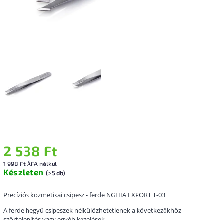
2 538 Ft
1 998 Ft ÁFA nélkül
Készleten
(>5 db)
Precíziós kozmetikai csipesz - ferde NGHIA EXPORT T-03
A ferde hegyű csipeszek nélkülözhetetlenek a következőkhöz
szőrtelenítés vagy egyéb kezelések.