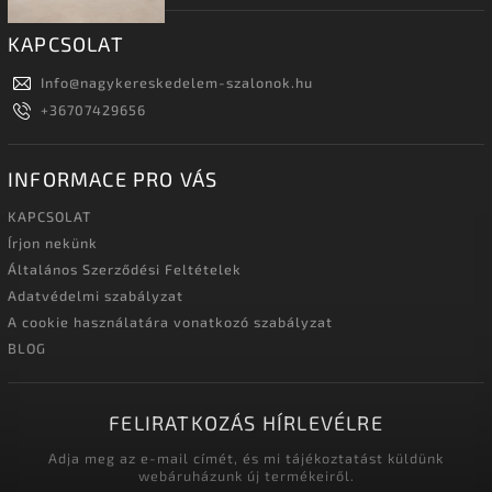
KAPCSOLAT
Info
@
nagykereskedelem-szalonok.hu
+36707429656
INFORMACE PRO VÁS
KAPCSOLAT
Írjon nekünk
Általános Szerződési Feltételek
Adatvédelmi szabályzat
A cookie használatára vonatkozó szabályzat
BLOG
FELIRATKOZÁS HÍRLEVÉLRE
Adja meg az e-mail címét, és mi tájékoztatást küldünk
webáruházunk új termékeiről.