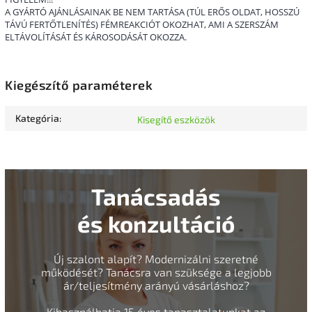
A GYÁRTÓ AJÁNLÁSAINAK BE NEM TARTÁSA (TÚL ERŐS OLDAT, HOSSZÚ
TÁVÚ FERTŐTLENÍTÉS) FÉMREAKCIÓT OKOZHAT, AMI A SZERSZÁM
ELTÁVOLÍTÁSÁT ÉS KÁROSODÁSÁT OKOZZA.
Kiegészítő paraméterek
Kategória
:
Kisegítő eszközök
Tanácsadás
és konzultáció
Új szalont alapít? Modernizálni szeretné
működését? Tanácsra van szüksége a legjobb
ár/teljesítmény arányú vásárláshoz?
Kihasználhatja 15 éves tapasztalatunkat az