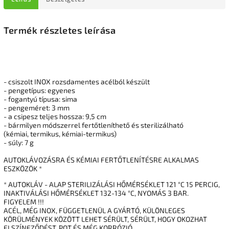
Termék részletes leírása
- csiszolt INOX rozsdamentes acélból készült
- pengetípus: egyenes
- fogantyú típusa: sima
- pengeméret: 3 mm
- a csipesz teljes hossza: 9,5 cm
- bármilyen módszerrel fertőtleníthető és sterilizálható
(kémiai, termikus, kémiai-termikus)
- súly: 7 g
AUTOKLÁVOZÁSRA ÉS KÉMIAI FERTŐTLENÍTÉSRE ALKALMAS
ESZKÖZÖK *
* AUTOKLÁV - ALAP STERILIZÁLÁSI HŐMÉRSÉKLET 121 °C 15 PERCIG,
INAKTIVÁLÁSI HŐMÉRSÉKLET 132-134 °C, NYOMÁS 3 BAR.
FIGYELEM !!!
ACÉL, MÉG INOX, FÜGGETLENÜL A GYÁRTÓ, KÜLÖNLEGES
KÖRÜLMÉNYEK KÖZÖTT LEHET SÉRÜLT, SÉRÜLT, HOGY OKOZHAT
ELSZÍNEZŐDÉST, POT ÉS MÉG KORRÓZIÓ.