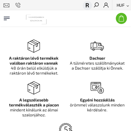
HUF
Keresés
A raktáron lévő termékek
Dachser
valóban raktáron vannak
A túlméretes szállítmányokat
48 órán belül elküldjük a
a Dachser szállítja ki Önnek.
raktáron lévő termékeket.
A legszélesebb
Egyéni hozzáállás
termékválaszték a piacon
örömmel válaszolunk minden
mindent kínálunk az álmai
kérdésére.
szalonjához.