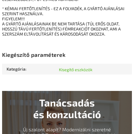
* KÉMIAI FERTŐTLENÍTÉS - EZ A FOLYADÉK, A GYÁRTÓ AJÁNLÁSAI
SZERINT HASZNÁLVA.
FIGYELEM!!!
A GYÁRTÓ AJÁNLÁSAINAK BE NEM TARTÁSA (TÚL ERŐS OLDAT,
HOSSZÚ TÁVÚ FERTŐTLENÍTÉS) FÉMREAKCIÓT OKOZHAT, AMI A
SZERSZÁM ELTÁVOLÍTÁSÁT ÉS KÁROSODÁSÁT OKOZZA.
Kiegészítő paraméterek
Kategória
:
Kisegítő eszközök
Tanácsadás
és konzultáció
Új szalont alapít? Modernizálni szeretné