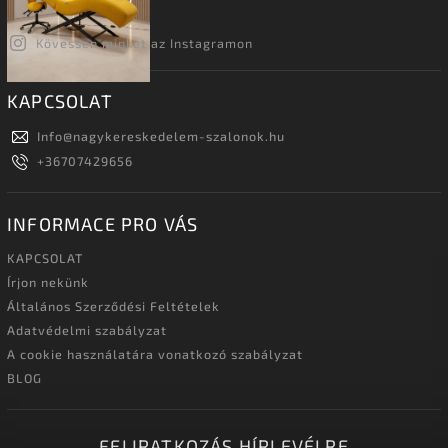
Kövessen minket az Instagramon
KAPCSOLAT
Info
@
nagykereskedelem-szalonok.hu
+36707429656
INFORMACE PRO VÁS
KAPCSOLAT
Írjon nekünk
Általános Szerződési Feltételek
Adatvédelmi szabályzat
A cookie használatára vonatkozó szabályzat
BLOG
FELIRATKOZÁS HÍRLEVÉLRE