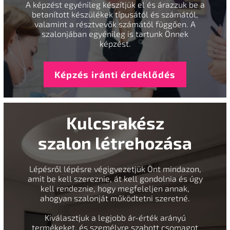
A képzést egyénileg készítjük el és árazzuk be a
betanított készülékek típusától és számától,
valamint a résztvevők számától függően. A
szalonjában egyénileg is tartunk Önnek
képzést.
Képzés iránti érdeklődés
Kulcsrakész
szalon létrehozása
Lépésről lépésre végigvezetjük Önt mindazon,
amit be kell szereznie, át kell gondolnia és úgy
kell rendeznie, hogy megfeleljen annak,
ahogyan szalonját működtetni szeretné.
Kiválasztjuk a legjobb ár-érték arányú
termékeket, és személyre szabott csomagot