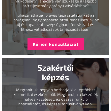
működését? Tanácsra van szüksége a legjobb
ár/teljesítmény arányú vásárláshoz?
Kihasználhatja 15 éves tapasztalatunkat az
iparágban. Nagy tapasztalattal rendelkezünk az
új és tapasztalt szépségipari, fodrászati és
fitnesz vállalkozások tanácsadásában.
Kérjen konzultációt
Szakértői
képzés
Megtanítjuk, hogyan hozhatja ki a legtöbbet
kozmetikai eszközeiből. Megtanulja a készülék
helyes kezelését, az összes funkció
használatát, és képzési tanúsítványt kap.