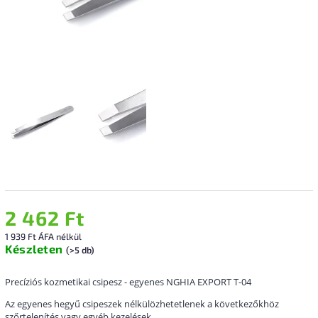
2 462 Ft
1 939 Ft ÁFA nélkül
Készleten
(>5 db)
Precíziós kozmetikai csipesz - egyenes NGHIA EXPORT T-04
Az egyenes hegyű csipeszek nélkülözhetetlenek a következőkhöz
szőrtelenítés vagy egyéb kezelések.