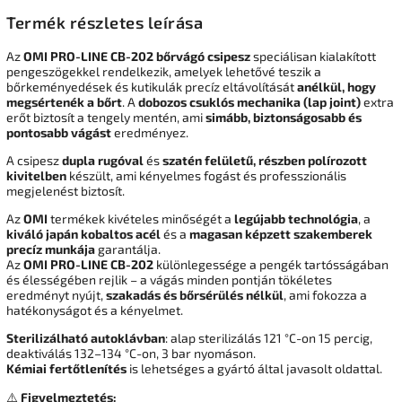
Termék részletes leírása
Az
OMI PRO-LINE CB-202 bőrvágó csipesz
speciálisan kialakított
pengeszögekkel rendelkezik, amelyek lehetővé teszik a
bőrkeményedések és kutikulák precíz eltávolítását
anélkül, hogy
megsértenék a bőrt
. A
dobozos csuklós mechanika (lap joint)
extra
erőt biztosít a tengely mentén, ami
simább, biztonságosabb és
pontosabb vágást
eredményez.
A csipesz
dupla rugóval
és
szatén felületű, részben polírozott
kivitelben
készült, ami kényelmes fogást és professzionális
megjelenést biztosít.
Az
OMI
termékek kivételes minőségét a
legújabb technológia
, a
kiváló japán kobaltos acél
és a
magasan képzett szakemberek
precíz munkája
garantálja.
Az
OMI PRO-LINE CB-202
különlegessége a pengék tartósságában
és élességében rejlik – a vágás minden pontján tökéletes
eredményt nyújt,
szakadás és bőrsérülés nélkül
, ami fokozza a
hatékonyságot és a kényelmet.
Sterilizálható autoklávban
: alap sterilizálás 121 °C-on 15 percig,
deaktiválás 132–134 °C-on, 3 bar nyomáson.
Kémiai fertőtlenítés
is lehetséges a gyártó által javasolt oldattal.
⚠️
Figyelmeztetés: