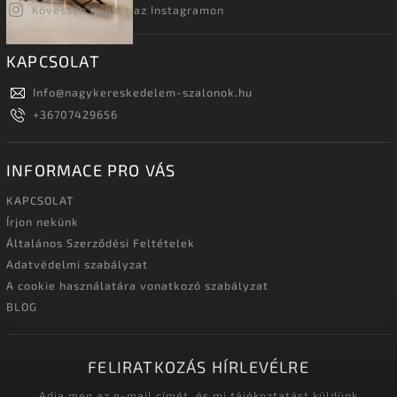
Kövessen minket az Instagramon
KAPCSOLAT
Info
@
nagykereskedelem-szalonok.hu
+36707429656
INFORMACE PRO VÁS
KAPCSOLAT
Írjon nekünk
Általános Szerződési Feltételek
Adatvédelmi szabályzat
A cookie használatára vonatkozó szabályzat
BLOG
FELIRATKOZÁS HÍRLEVÉLRE
Adja meg az e-mail címét, és mi tájékoztatást küldünk