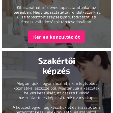
Kihasználhatja 15 éves tapasztalatunkat az
iparágban. Nagy tapasztalattal rendelkezünk az
új és tapasztalt szépségipari, fodrászati és
fitnesz vállalkozások tanácsadásában.
Kérjen konzultációt
Szakértői
képzés
Megtanítjuk, hogyan hozhatja ki a legtöbbet
kozmetikai eszközeiből. Megtanulja a készülék
helyes kezelését, az összes funkció
használatát, és képzési tanúsítványt kap.
A képzést egyénileg készítjük el és árazzuk be a
betanított készülékek típusától és számától,