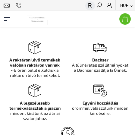
HUF
Keresés
A raktáron lévő termékek
Dachser
valóban raktáron vannak
A túlméretes szállítmányokat
48 órán belül elküldjük a
a Dachser szállítja ki Önnek.
raktáron lévő termékeket.
A legszélesebb
Egyéni hozzáállás
termékválaszték a piacon
örömmel válaszolunk minden
mindent kínálunk az álmai
kérdésére.
szalonjához.