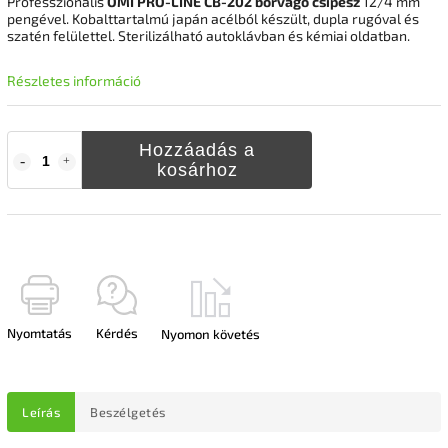
Professzionális
OMI PRO-LINE CB-202 bőrvágó csipesz
12/4 mm
pengével. Kobalttartalmú japán acélból készült, dupla rugóval és
szatén felülettel. Sterilizálható autoklávban és kémiai oldatban.
Részletes információ
Hozzáadás a
kosárhoz
Nyomtatás
Kérdés
Nyomon követés
Leírás
Beszélgetés