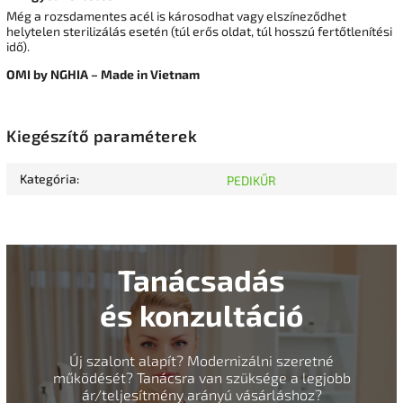
Még a rozsdamentes acél is károsodhat vagy elszíneződhet
helytelen sterilizálás esetén (túl erős oldat, túl hosszú fertőtlenítési
idő).
OMI by NGHIA – Made in Vietnam
Kiegészítő paraméterek
Kategória
:
PEDIKŰR
Tanácsadás
és konzultáció
Új szalont alapít? Modernizálni szeretné
működését? Tanácsra van szüksége a legjobb
ár/teljesítmény arányú vásárláshoz?