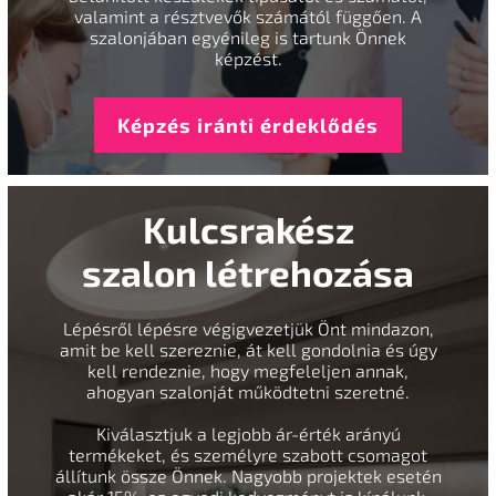
valamint a résztvevők számától függően. A
szalonjában egyénileg is tartunk Önnek
képzést.
Képzés iránti érdeklődés
Kulcsrakész
szalon létrehozása
Lépésről lépésre végigvezetjük Önt mindazon,
amit be kell szereznie, át kell gondolnia és úgy
kell rendeznie, hogy megfeleljen annak,
ahogyan szalonját működtetni szeretné.
Kiválasztjuk a legjobb ár-érték arányú
termékeket, és személyre szabott csomagot
állítunk össze Önnek. Nagyobb projektek esetén