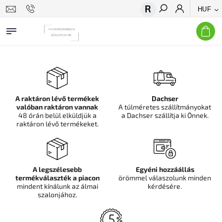
HUF
Keresés
A raktáron lévő termékek
Dachser
valóban raktáron vannak
A túlméretes szállítmányokat
48 órán belül elküldjük a
a Dachser szállítja ki Önnek.
raktáron lévő termékeket.
A legszélesebb
Egyéni hozzáállás
termékválaszték a piacon
örömmel válaszolunk minden
mindent kínálunk az álmai
kérdésére.
szalonjához.