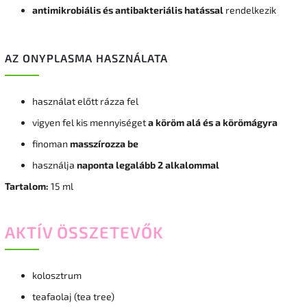
antimikrobiális és antibakteriális hatással
rendelkezik
AZ ONYPLASMA HASZNÁLATA
használat előtt rázza fel
vigyen fel kis mennyiséget
a köröm alá és a körömágyra
finoman
masszírozza be
használja
naponta legalább 2 alkalommal
Tartalom:
15 ml
AKTÍV ÖSSZETEVŐK
kolosztrum
teafaolaj (tea tree)