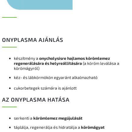
ONYPLASMA AJÁNLÁS
készítmény a
onycholysisre hajlamos körömlemez
regenerálására és helyreállítására
(a köröm leválása a
körömágyról)
kéz- és lábkörmökön egyaránt alkalmazható
cukorbetegek számára is ajánlott
AZ ONYPLASMA HATÁSA
serkenti a
körömlemez megújulását
táplálja, regenerálja és hidratálja a
körömágyat