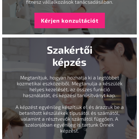
fitnesz vállalkozások tanácsadásában.
Kérjen konzultációt
Szakértői
képzés
Megtanítjuk, hogyan hozhatja ki a legtöbbet
kozmetikai eszközeiből. Megtanulja a készülék
helyes kezelését, az összes funkció
használatát, és képzési tanúsítványt kap.
A képzést egyénileg készítjük el és árazzuk be a
betanított készülékek típusától és számától,
valamint a résztvevők számától függően. A
szalonjában egyénileg is tartunk Önnek
képzést.