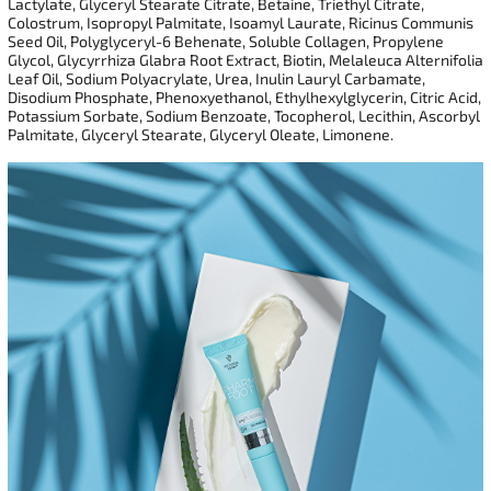
Lactylate, Glyceryl Stearate Citrate, Betaine, Triethyl Citrate,
Colostrum, Isopropyl Palmitate, Isoamyl Laurate, Ricinus Communis
Seed Oil, Polyglyceryl-6 Behenate, Soluble Collagen, Propylene
Glycol, Glycyrrhiza Glabra Root Extract, Biotin, Melaleuca Alternifolia
Leaf Oil, Sodium Polyacrylate, Urea, Inulin Lauryl Carbamate,
Disodium Phosphate, Phenoxyethanol, Ethylhexylglycerin, Citric Acid,
Potassium Sorbate, Sodium Benzoate, Tocopherol, Lecithin, Ascorbyl
Palmitate, Glyceryl Stearate, Glyceryl Oleate, Limonene.