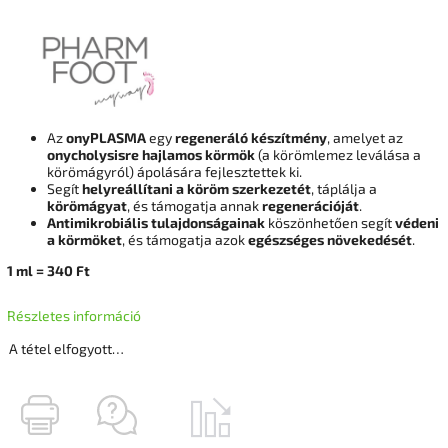
Az
onyPLASMA
egy
regeneráló készítmény
, amelyet az
onycholysisre hajlamos körmök
(a körömlemez leválása a
körömágyról) ápolására fejlesztettek ki.
Segít
helyreállítani a köröm szerkezetét
, táplálja a
körömágyat
, és támogatja annak
regenerációját
.
Antimikrobiális tulajdonságainak
köszönhetően segít
védeni
a körmöket
, és támogatja azok
egészséges növekedését
.
1
ml
= 340
Ft
Részletes információ
A tétel elfogyott…