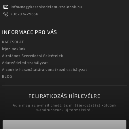
Info
@
nagykereskedelem-szalonok.hu
+36707429656
INFORMACE PRO VÁS
KAPCSOLAT
Írjon nekünk
Általános Szerződési Feltételek
Adatvédelmi szabályzat
A cookie használatára vonatkozó szabályzat
BLOG
FELIRATKOZÁS HÍRLEVÉLRE
Adja meg az e-mail címét, és mi tájékoztatást küldünk
webáruházunk új termékeiről.