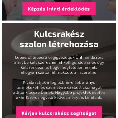
Képzés iránti érdeklődés
Kulcsrakész
szalon létrehozása
Lépésről lépésre végigvezetjük Önt mindazon,
amit be kell szereznie, át kell gondolnia és úgy
kell rendeznie, hogy megfeleljen annak,
ahogyan szalonját működtetni szeretné.
Kiválasztjuk a legjobb ár-érték arányú
termékeket, és személyre szabott csomagot
állítunk össze Önnek. Nagyobb projektek esetén
akár 15%-os egyedi kedvezményt is kínálunk.
Kérjen kulcsrakész segítséget