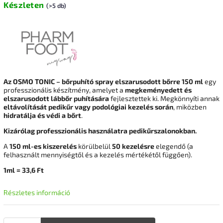
Készleten
(>5 db)
Az OSMO TONIC – bőrpuhító spray elszarusodott bőrre 150 ml
egy
professzionális készítmény, amelyet a
megkeményedett és
elszarusodott lábbőr puhítására
fejlesztettek ki. Megkönnyíti annak
eltávolítását pedikűr vagy podológiai kezelés során
, miközben
hidratálja és védi a bőrt
.
Kizárólag professzionális használatra pedikűrszalonokban.
A
150 ml-es kiszerelés
körülbelül
50 kezelésre
elegendő (a
felhasznált mennyiségtől és a kezelés mértékétől függően).
1ml = 33,6 Ft
Részletes információ