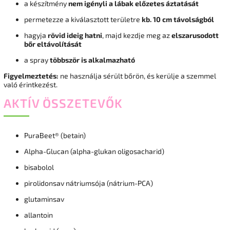
a készítmény
nem igényli a lábak előzetes áztatását
permetezze a kiválasztott területre
kb. 10 cm távolságból
hagyja
rövid ideig hatni
, majd kezdje meg az
elszarusodott
bőr eltávolítását
a spray
többször is alkalmazható
Figyelmeztetés:
ne használja sérült bőrön, és kerülje a szemmel
való érintkezést.
AKTÍV ÖSSZETEVŐK
PuraBeet® (betain)
Alpha-Glucan (alpha-glukan oligosacharid)
bisabolol
pirolidonsav nátriumsója (nátrium-PCA)
glutaminsav
allantoin