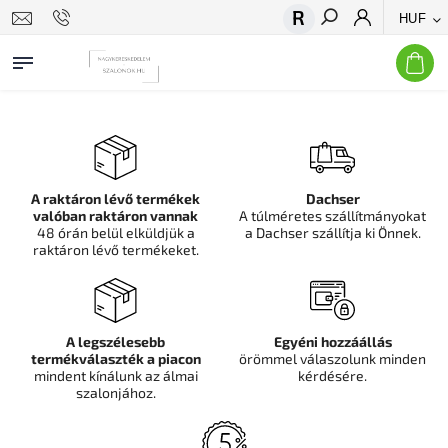
HUF
Keresés
A raktáron lévő termékek
Dachser
valóban raktáron vannak
A túlméretes szállítmányokat
48 órán belül elküldjük a
a Dachser szállítja ki Önnek.
raktáron lévő termékeket.
A legszélesebb
Egyéni hozzáállás
termékválaszték a piacon
örömmel válaszolunk minden
mindent kínálunk az álmai
kérdésére.
szalonjához.