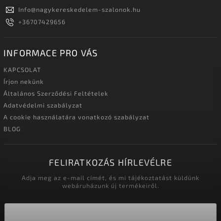
Info
@
nagykereskedelem-szalonok.hu
+36707429656
INFORMACE PRO VÁS
KAPCSOLAT
Írjon nekünk
Általános Szerződési Feltételek
Adatvédelmi szabályzat
A cookie használatára vonatkozó szabályzat
BLOG
FELIRATKOZÁS HÍRLEVÉLRE
Adja meg az e-mail címét, és mi tájékoztatást küldünk
webáruházunk új termékeiről.