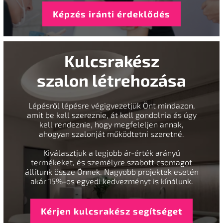
Képzés iránti érdeklődés
Kulcsrakész
szalon létrehozása
Lépésről lépésre végigvezetjük Önt mindazon,
amit be kell szereznie, át kell gondolnia és úgy
kell rendeznie, hogy megfeleljen annak,
ahogyan szalonját működtetni szeretné.
Kiválasztjuk a legjobb ár-érték arányú
termékeket, és személyre szabott csomagot
állítunk össze Önnek. Nagyobb projektek esetén
akár 15%-os egyedi kedvezményt is kínálunk.
Kérjen kulcsrakész segítséget