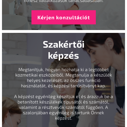
fitnesz vállalkozások tanácsadásában.
Kérjen konzultációt
Szakértői
képzés
Megtanítjuk, hogyan hozhatja ki a legtöbbet
kozmetikai eszközeiből. Megtanulja a készülék
helyes kezelését, az összes funkció
használatát, és képzési tanúsítványt kap.
A képzést egyénileg készítjük el és árazzuk be a
betanított készülékek típusától és számától,
valamint a résztvevők számától függően. A
szalonjában egyénileg is tartunk Önnek
képzést.