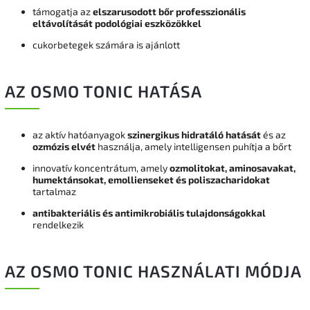
támogatja az
elszarusodott bőr professzionális
eltávolítását podológiai eszközökkel
cukorbetegek számára is ajánlott
AZ OSMO TONIC HATÁSA
az aktív hatóanyagok
szinergikus hidratáló hatását
és az
ozmózis elvét
használja, amely intelligensen puhítja a bőrt
innovatív koncentrátum, amely
ozmolitokat, aminosavakat,
humektánsokat, emollienseket és poliszacharidokat
tartalmaz
antibakteriális és antimikrobiális tulajdonságokkal
rendelkezik
AZ OSMO TONIC HASZNÁLATI MÓDJA