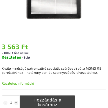
3 563 Ft
2 806 Ft ÁFA nélkül
Készleten
(1 db)
Kiváló minőségű patronszűrő speciális szűrőpapírból a MOMO J18
porelszívóhoz – hatékony por- és szennyeződés-elvezetéshez.
Részletes információ
Hozzáadás a
kosárhoz