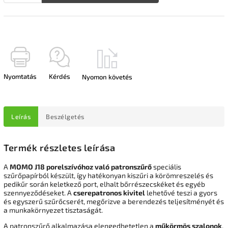
Nyomtatás
Kérdés
Nyomon követés
Leírás
Beszélgetés
Termék részletes leírása
A
MOMO J18 porelszívóhoz való patronszűrő
speciális
szűrőpapírból készült, így hatékonyan kiszűri a körömreszelés és
pedikűr során keletkező port, elhalt bőrrészecskéket és egyéb
szennyeződéseket. A
cserepatronos kivitel
lehetővé teszi a gyors
és egyszerű szűrőcserét, megőrizve a berendezés teljesítményét és
a munkakörnyezet tisztaságát.
A patronszűrő alkalmazása elengedhetetlen a
műkörmös szalonok
,