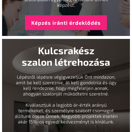
képzést.
Képzés iránti érdeklődés
Kulcsrakész
szalon létrehozása
Lépésről lépésre végigvezetjük Önt mindazon,
amit be kell szereznie, át kell gondolnia és úgy
kell rendeznie, hogy megfeleljen annak,
ahogyan szalonját működtetni szeretné.
Kiválasztjuk a legjobb ár-érték arányú
termékeket, és személyre szabott csomagot
állítunk össze Önnek. Nagyobb projektek esetén
akár 15%-os egyedi kedvezményt is kínálunk.