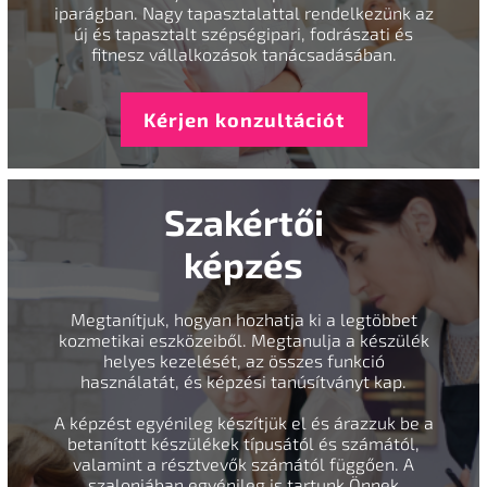
iparágban. Nagy tapasztalattal rendelkezünk az
új és tapasztalt szépségipari, fodrászati és
fitnesz vállalkozások tanácsadásában.
Kérjen konzultációt
Szakértői
képzés
Megtanítjuk, hogyan hozhatja ki a legtöbbet
kozmetikai eszközeiből. Megtanulja a készülék
helyes kezelését, az összes funkció
használatát, és képzési tanúsítványt kap.
A képzést egyénileg készítjük el és árazzuk be a
betanított készülékek típusától és számától,
valamint a résztvevők számától függően. A
szalonjában egyénileg is tartunk Önnek