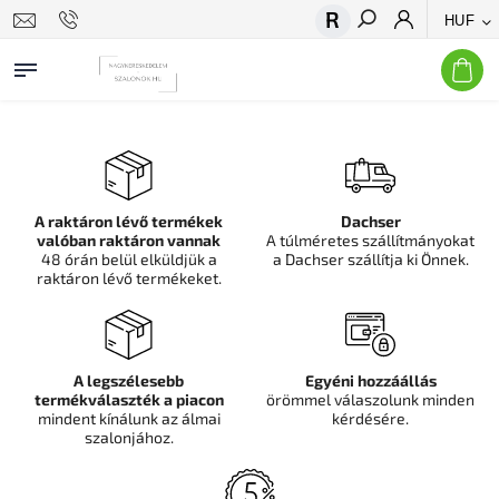
HUF
Keresés
A raktáron lévő termékek
Dachser
valóban raktáron vannak
A túlméretes szállítmányokat
48 órán belül elküldjük a
a Dachser szállítja ki Önnek.
raktáron lévő termékeket.
A legszélesebb
Egyéni hozzáállás
termékválaszték a piacon
örömmel válaszolunk minden
mindent kínálunk az álmai
kérdésére.
szalonjához.