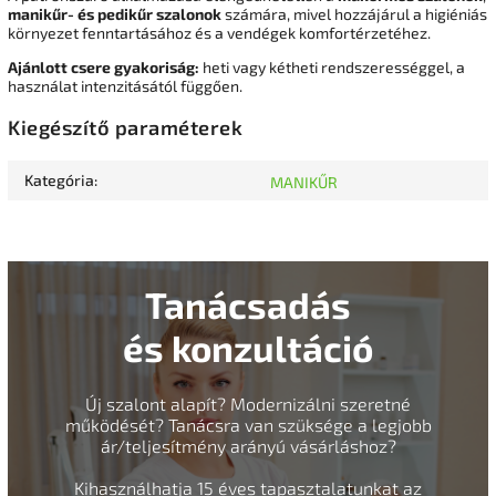
manikűr- és pedikűr szalonok
számára, mivel hozzájárul a higiéniás
környezet fenntartásához és a vendégek komfortérzetéhez.
Ajánlott csere gyakoriság:
heti vagy kétheti rendszerességgel, a
használat intenzitásától függően.
Kiegészítő paraméterek
Kategória
:
MANIKŰR
Tanácsadás
és konzultáció
Új szalont alapít? Modernizálni szeretné
működését? Tanácsra van szüksége a legjobb
ár/teljesítmény arányú vásárláshoz?
Kihasználhatja 15 éves tapasztalatunkat az