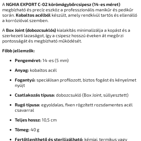
A
NGHIA EXPORT C-02 körömágybőrcsipesz (14-es méret)
megbízható és precíz eszköz a professzionális manikűr és pedikűr
során.
Kobaltos acélból
készült, amely rendkívül tartós és ellenálló
a korrózióval szemben.
A
Box Joint (dobozcsuklós)
kialakítás minimalizálja a kopást és a
szerkezeti lazaságot, így a csipesz hosszú éveken át megőrzi
pontosságát és megbízható működését.
Főbb jellemzők:
Pengeméret:
14-es (5 mm)
Anyag:
kobaltos acél
Fogantyú:
speciálisan profilozott, biztos fogást és kényelmet
nyújt
Csatlakozás típusa:
dobozcsukló (Box Joint, süllyesztett)
Rugó típusa:
egyoldalas, fixen rögzített rozsdamentes acél
csavarral
Teljes hossz:
10,5 cm
Tömeg:
40 g
Fertőtleníthető és sterilizálható:
kémiai, termikus vagy