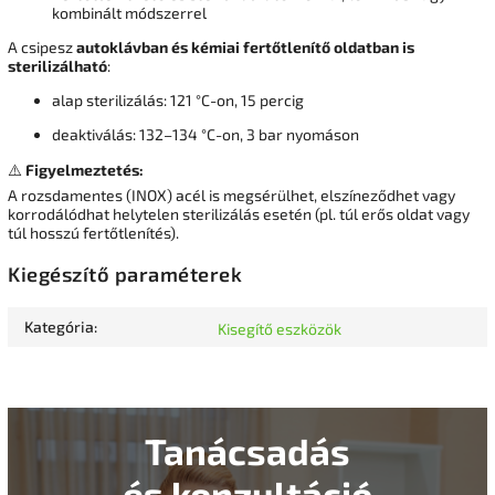
kombinált módszerrel
A csipesz
autoklávban és kémiai fertőtlenítő oldatban is
sterilizálható
:
alap sterilizálás: 121 °C-on, 15 percig
deaktiválás: 132–134 °C-on, 3 bar nyomáson
⚠️
Figyelmeztetés:
A rozsdamentes (INOX) acél is megsérülhet, elszíneződhet vagy
korrodálódhat helytelen sterilizálás esetén (pl. túl erős oldat vagy
túl hosszú fertőtlenítés).
Kiegészítő paraméterek
Kategória
:
Kisegítő eszközök
Tanácsadás
és konzultáció