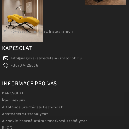
Kövessen minket az Instagramon
KAPCSOLAT
Info
@
nagykereskedelem-szalonok.hu
+36707429656
INFORMACE PRO VÁS
KAPCSOLAT
Írjon nekünk
Általános Szerződési Feltételek
Adatvédelmi szabályzat
A cookie használatára vonatkozó szabályzat
BLOG