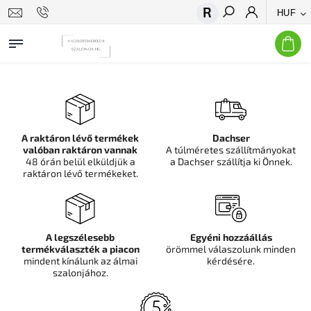
HUF
Keresés
A raktáron lévő termékek
Dachser
valóban raktáron vannak
A túlméretes szállítmányokat
48 órán belül elküldjük a
a Dachser szállítja ki Önnek.
raktáron lévő termékeket.
A legszélesebb
Egyéni hozzáállás
termékválaszték a piacon
örömmel válaszolunk minden
mindent kínálunk az álmai
kérdésére.
szalonjához.