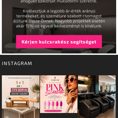
ahogyan szalonját működtetni szeretné.
Kiválasztjuk a legjobb ár-érték arányú
termékeket, és személyre szabott csomagot
állítunk össze Önnek. Nagyobb projektek esetén
akár 15%-os egyedi kedvezményt is kínálunk.
Kérjen kulcsrakész segítséget
INSTAGRAM