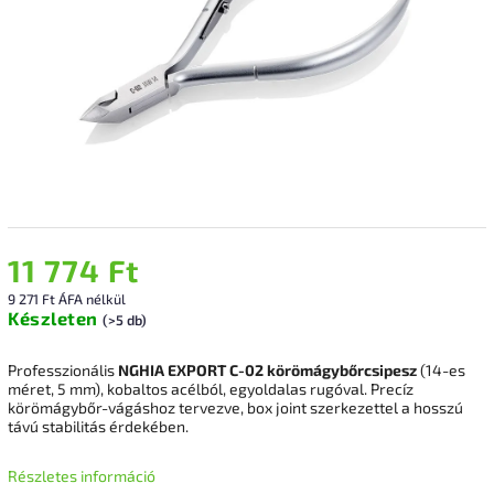
11 774 Ft
9 271 Ft ÁFA nélkül
Készleten
(>5 db)
Professzionális
NGHIA EXPORT C-02 körömágybőrcsipesz
(14-es
méret, 5 mm), kobaltos acélból, egyoldalas rugóval. Precíz
körömágybőr-vágáshoz tervezve, box joint szerkezettel a hosszú
távú stabilitás érdekében.
Részletes információ