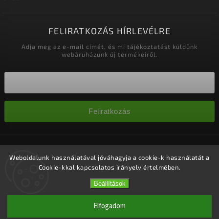
FELIRATKOZÁS HÍRLEVÉLRE
Adja meg az e-mail címét, és mi tájékoztatást küldünk
webáruházunk új termékeiről.
Feliratkozás
Copyright 2026
Nagykereskedelem-szalonok
. Minden jog
fenntartva.
Weboldalunk használatával jóváhagyja a cookie-k használatát a
Cookie-kkal kapcsolatos irányelv értelmében.
Süti beállítások szerkesztése
Vytvořil
Shoptet
| Design
Shoptak.cz.
Beállítások
Elfogadom