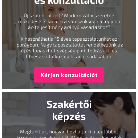
Új szalont alapít? Modernizálni szeretné
működését? Tanácsra van szüksége a legjobb
ár/teljesítmény arányú vásárláshoz?
Kihasználhatja 15 éves tapasztalatunkat az
iparágban. Nagy tapasztalattal rendelkezünk az
új és tapasztalt szépségipari, fodrászati és
fitnesz vállalkozások tanácsadásában.
Kérjen konzultációt
Szakértői
képzés
Megtanítjuk, hogyan hozhatja ki a legtöbbet
kozmetikai eszközeiből. Megtanulja a készülék