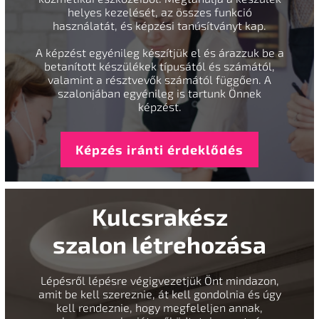
helyes kezelését, az összes funkció
használatát, és képzési tanúsítványt kap.
A képzést egyénileg készítjük el és árazzuk be a
betanított készülékek típusától és számától,
valamint a résztvevők számától függően. A
szalonjában egyénileg is tartunk Önnek
képzést.
Képzés iránti érdeklődés
Kulcsrakész
szalon létrehozása
Lépésről lépésre végigvezetjük Önt mindazon,
amit be kell szereznie, át kell gondolnia és úgy
kell rendeznie, hogy megfeleljen annak,