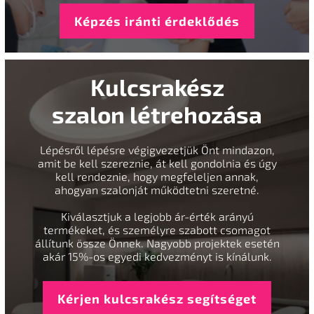
Képzés iránti érdeklődés
Kulcsrakész
szalon létrehozása
Lépésről lépésre végigvezetjük Önt mindazon,
amit be kell szereznie, át kell gondolnia és úgy
kell rendeznie, hogy megfeleljen annak,
ahogyan szalonját működtetni szeretné.
Kiválasztjuk a legjobb ár-érték arányú
termékeket, és személyre szabott csomagot
állítunk össze Önnek. Nagyobb projektek esetén
akár 15%-os egyedi kedvezményt is kínálunk.
Kérjen kulcsrakész segítséget