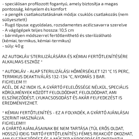
- speciálisan profilozott fogantyú, amely biztosítja a magas
pontosság, kényelem és komfort
- a pengék csatlakoztatásának módja: csuklós csatlakozás (nem
süllyesztett)
- Rugó típusa: egyoldalas, rozsdamentes acélcsavarra szerelve
- A vágógépek teljes hossza: 10,5 cm
- bármilyen módszerrel fertőtleníthető és sterilizálható
(kémiai, termikus, kémiai-termikus)
- súly: 40 g
AZ AUTOKLÁV STERILIZÁLÁSÁRA ÉS KÉMIAI FERTŐTLENÍTÉSÉRE
ALKALMAS ESZKÖZ *
* AUTOKLÁV - ALAP STERILIZÁLÁSI HŐMÉRSÉKLET 121 °C 15 PERC,
TERMIKUS DEAKTIVÁLÁS 132-134 °C, NYOMÁS 3 BAR.
FIGYELEM !!!
ACÉL, DE AZ INOX IS, A GYÁRTÓ FELELŐSSÉGE NÉLKÜL, SPECIÁLIS
KÖRÜLMÉNYEK KÖZÖTT FELOLDÓDHAT, FELOLDÓDHAT, AMI
ELSZÍNEZŐDÉST, LYUKACSOSODÁST ÉS AKÁR FELFEDEZÉST IS
EREDMÉNYEZHET.
* KÉMIAI FERTŐTLENÍTÉS - EZ A FOLYADÉK, A GYÁRTÓ AJÁNLÁSAI
SZERINT HASZNÁLVA.
FIGYELEM!!!
A GYÁRTÓ AJÁNLÁSAINAK BE NEM TARTÁSA (TÚL ERŐS OLDAT,
HOSSZÚ IDEIG TARTÓ FERTŐTLENÍTÉS) FÉMES REAKCIÓT OKOZHAT,
AMI ELSZÍNEZŐDÉST ÉS A MŰSZER KÁROSODÁSÁT OKOZHATJA.