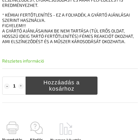
EREDMÉNYEZHET.
* KÉMIAI FERTŐTLENÍTÉS - EZ A FOLYADÉK, A GYÁRTÓ AJÁNLÁSAI
SZERINT HASZNÁLVA.
FIGYELEM!!!
A GYÁRTÓ AJÁNLÁSAINAK BE NEM TARTÁSA (TÚL ERŐS OLDAT,
HOSSZÚ IDEIG TARTÓ FERTŐTLENÍTÉS) FÉMES REAKCIÓT OKOZHAT,
AMI ELSZÍNEZŐDÉST ÉS A MŰSZER KÁROSODÁSÁT OKOZHATJA.
Részletes információ
Hozzáadás a
kosárhoz
Nyomtatás
Kérdés
Nyomon követés