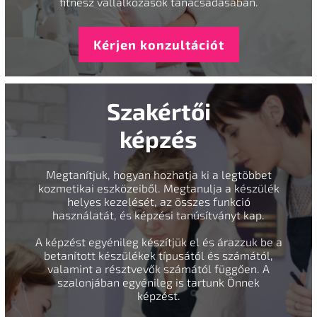
fitnesz vállalkozások tanácsadásában.
Kérjen konzultációt
Szakértői
képzés
Megtanítjuk, hogyan hozhatja ki a legtöbbet
kozmetikai eszközeiből. Megtanulja a készülék
helyes kezelését, az összes funkció
használatát, és képzési tanúsítványt kap.
A képzést egyénileg készítjük el és árazzuk be a
betanított készülékek típusától és számától,
valamint a résztvevők számától függően. A
szalonjában egyénileg is tartunk Önnek
képzést.