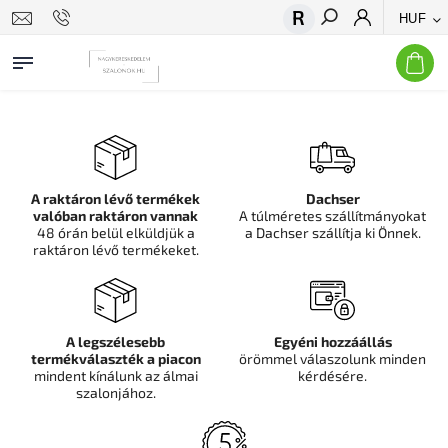
HUF
Keresés
A raktáron lévő termékek
Dachser
valóban raktáron vannak
A túlméretes szállítmányokat
48 órán belül elküldjük a
a Dachser szállítja ki Önnek.
raktáron lévő termékeket.
A legszélesebb
Egyéni hozzáállás
termékválaszték a piacon
örömmel válaszolunk minden
mindent kínálunk az álmai
kérdésére.
szalonjához.