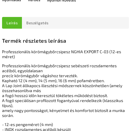
Leírás
Beszélgetés
Termék részletes leírása
Professzionális körömágybőrcsipesz NGHIA EXPORT C-03 (12-es
méret)
Professzionális körömágybőrcsipesz sebészeti rozsdamentes
acélból, egyoldalasan
precíz körömágybőr vágáshoz tervezték.
Kapható 12 (4 mm), 14 (5 mm), 16 (6 mm) pofaméretben.
A Lap Joint állkapocs illesztési módszernek köszönhetően (amely
összehasonlítva más
a fogó hosszú időn keresztül tökéletes működést biztosít.
A fogó speciálisan profilozott fogantyúval rendelkezik (klasszikus
típus),
amely nagy pontosságot, kényelmet és komfortot biztosít a munka
során.
- 12-es pengeméret (4 mm)
- INOX rozsdamentes acélból készült