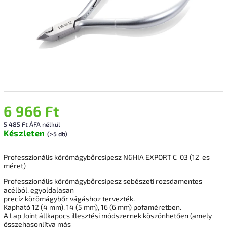
6 966 Ft
5 485 Ft ÁFA nélkül
Készleten
(>5 db)
Professzionális körömágybőrcsipesz NGHIA EXPORT C-03 (12-es
méret)
Professzionális körömágybőrcsipesz sebészeti rozsdamentes
acélból, egyoldalasan
precíz körömágybőr vágáshoz tervezték.
Kapható 12 (4 mm), 14 (5 mm), 16 (6 mm) pofaméretben.
A Lap Joint állkapocs illesztési módszernek köszönhetően (amely
összehasonlítva más