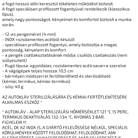
a fogó hosszú időn keresztül tökéletes működést biztosít.
A fogó speciálisan profilozott fogantyúval rendelkezik (klasszikus
típus),
amely nagy pontosságot, kényelmet és komfortot biztosít a munka
során.
- 12-es pengeméret (4 mm)
- INOX rozsdamentes acélból készült
- speciálisan profilozott fogantyú, amely biztosítja a magas
pontosság, kényelem és komfort
- a pengék csatlakoztatásának módja: csuklós csatlakozás (nem
süllyesztett)
- Rugó típusa: egyoldalas, rozsdamentes acélcsavarra szerelve
- A vágógépek teljes hossza: 10,5 cm
- bármilyen módszerrel fertőtleníthető és sterilizálható
(kémiai, termikus, kémiai-termikus)
- súly: 40 g
AZ AUTOKLÁV STERILIZÁLÁSÁRA ÉS KÉMIAI FERTŐTLENÍTÉSÉRE
ALKALMAS ESZKÖZ *
* AUTOKLÁV - ALAP STERILIZÁLÁSI HŐMÉRSÉKLET 121 °C 15 PERC,
TERMIKUS DEAKTIVÁLÁS 132-134 °C, NYOMÁS 3 BAR.
FIGYELEM !!!
ACÉL, DE AZ INOX IS, A GYÁRTÓ FELELŐSSÉGE NÉLKÜL, SPECIÁLIS
KÖRÜLMÉNYEK KÖZÖTT FELOLDÓDHAT, FELOLDÓDHAT, AMI
ELSZÍNEZŐDÉST, LYUKACSOSODÁST ÉS AKÁR FELFEDEZÉST IS