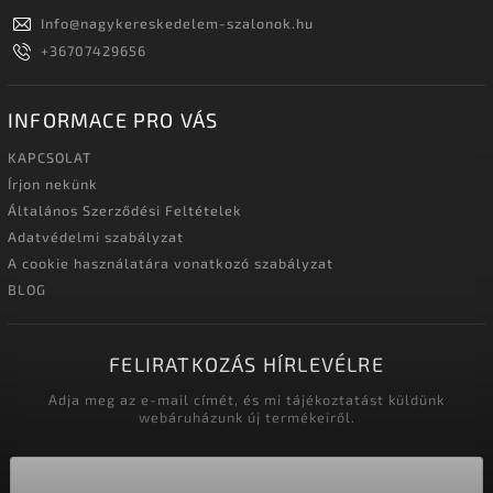
Info
@
nagykereskedelem-szalonok.hu
+36707429656
INFORMACE PRO VÁS
KAPCSOLAT
Írjon nekünk
Általános Szerződési Feltételek
Adatvédelmi szabályzat
A cookie használatára vonatkozó szabályzat
BLOG
FELIRATKOZÁS HÍRLEVÉLRE
Adja meg az e-mail címét, és mi tájékoztatást küldünk
webáruházunk új termékeiről.