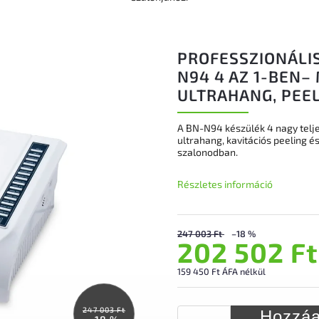
PROFESSZIONÁLIS
N94 4 AZ 1-BEN–
ULTRAHANG, PEEL
A BN-N94 készülék 4 nagy telj
ultrahang, kavitációs peeling és
szalonodban.
Részletes információ
247 003 Ft
–18 %
202 502 Ft
159 450 Ft ÁFA nélkül
247 003 Ft
Hozzáa