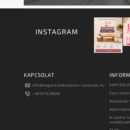
INSTAGRAM
KAPCSOLAT
INFORM
KAPCSOLA
Info
@
nagykereskedelem-szalonok.hu
Írjon nekü
+36707429656
Általános 
Adatvédel
A cookie h
szabályza
BLOG