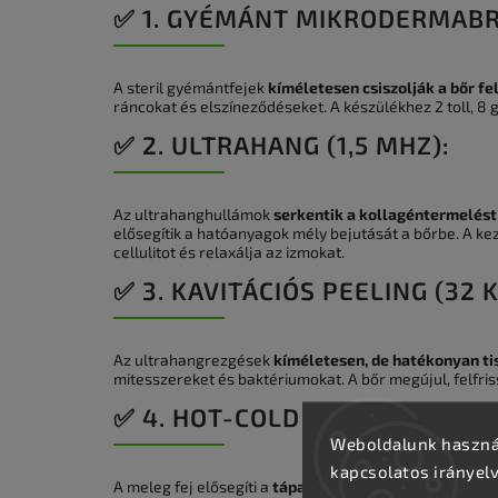
✅ 1. GYÉMÁNT MIKRODERMABR
A steril gyémántfejek
kíméletesen csiszolják a bőr fe
ráncokat és elszíneződéseket. A készülékhez 2 toll, 8 
✅ 2. ULTRAHANG (1,5 MHZ):
Az ultrahanghullámok
serkentik a kollagéntermelést
elősegítik a hatóanyagok mély bejutását a bőrbe. A kez
cellulitot és relaxálja az izmokat.
✅ 3. KAVITÁCIÓS PEELING (32 K
Az ultrahangrezgések
kíméletesen, de hatékonyan ti
mitesszereket és baktériumokat. A bőr megújul, felfri
✅ 4. HOT-COLD FEJ:
Weboldalunk használ
kapcsolatos irányel
A meleg fej elősegíti a
tápanyagok gyors felszívódásá