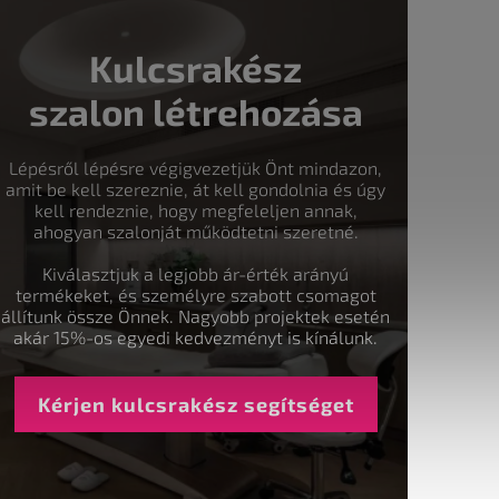
Kulcsrakész
szalon létrehozása
Lépésről lépésre végigvezetjük Önt mindazon,
amit be kell szereznie, át kell gondolnia és úgy
kell rendeznie, hogy megfeleljen annak,
ahogyan szalonját működtetni szeretné.
Kiválasztjuk a legjobb ár-érték arányú
termékeket, és személyre szabott csomagot
állítunk össze Önnek. Nagyobb projektek esetén
akár 15%-os egyedi kedvezményt is kínálunk.
Kérjen kulcsrakész segítséget