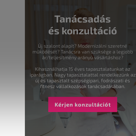
Tanácsadás
és konzultáció
Új szalont alapít? Modernizálni szeretné
működését? Tanácsra van szüksége a legjobb
ár/teljesítmény arányú vásárláshoz?
Kihasználhatja 15 éves tapasztalatunkat az
iparágban. Nagy tapasztalattal rendelkezünk az
új és tapasztalt szépségipari, fodrászati és
fitnesz vállalkozások tanácsadásában.
Kérjen konzultációt