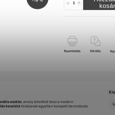
–18 %
kosá
Nyomtatás
Kérdés
Ny
Ki
onális eszköz
, amely lehetővé teszi a modern
K
iás kezelést
kínáljanak egyetlen kompakt berendezés