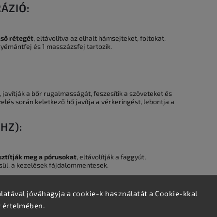
ÁZIÓ:
lső rétegét
, eltávolítva az elhalt hámsejteket, foltokat,
gyémántfej és 1 masszázsfej tartozik.
, javítják a bőr rugalmasságát, feszesítik a szöveteket és
elés során keletkező hő javítja a vérkeringést, lebontja a
HZ):
sztítják meg a pórusokat
, eltávolítják a faggyút,
ssül, a kezelések fájdalommentesek.
atával jóváhagyja a cookie-k használatát a Cookie-kkal
v értelmében.
t és a vérkeringés fokozását
, míg a hideg fej