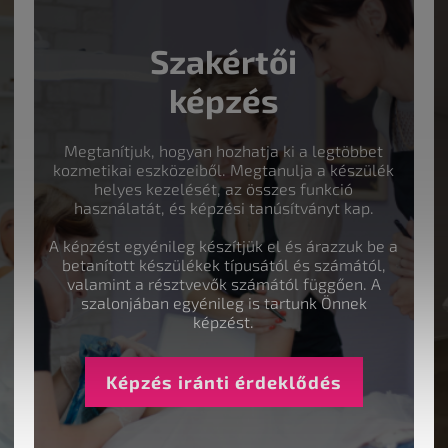
Szakértői
képzés
Megtanítjuk, hogyan hozhatja ki a legtöbbet
kozmetikai eszközeiből. Megtanulja a készülék
helyes kezelését, az összes funkció
használatát, és képzési tanúsítványt kap.
A képzést egyénileg készítjük el és árazzuk be a
betanított készülékek típusától és számától,
valamint a résztvevők számától függően. A
szalonjában egyénileg is tartunk Önnek
képzést.
Képzés iránti érdeklődés