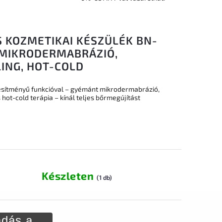
 KOZMETIKAI KÉSZÜLÉK BN-
 MIKRODERMABRÁZIÓ,
ING, HOT-COLD
esítményű funkcióval – gyémánt mikrodermabrázió,
 hot-cold terápia – kínál teljes bőrmegújítást
Készleten
(1 db)
dás a