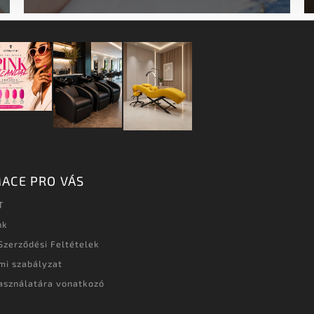
ACE PRO VÁS
T
nk
Szerződési Feltételek
mi szabályzat
asználatára vonatkozó
t