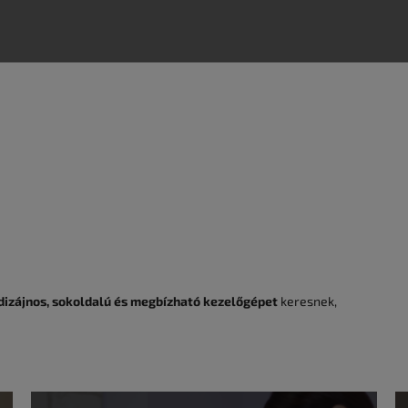
úzza a pórusokat
és zárja a kezelést.
dizájnos, sokoldalú és megbízható kezelőgépet
keresnek,