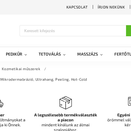
KAPCSOLAT
ÍRJON NEKÜNK
PEDIKŰR
TETOVÁLÁS
MASSZÁZS
FERTŐTL
Kozmetikai műszerek
/
Mikrodermabrázió, Ultrahang, Peeling, Hot-Cold
er
A legszélesebb termékválaszték
Egyéni
llítmányokat a
a piacon
örömmel vál
ja ki Önnek.
mindent kínálunk az álmai
kér
szalonjához.