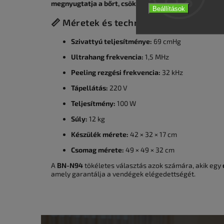
megnyugtatja a bőrt, csökkenti az irritációt, összeh
Beállítások
📏 Méretek és technikai adatok:
Szivattyú teljesítménye:
69 cmHg
Ultrahang frekvencia:
1,5 MHz
Peeling rezgési frekvencia:
32 kHz
Tápellátás:
220 V
Teljesítmény:
100 W
Súly:
12 kg
Készülék mérete:
42 × 32 × 17 cm
Csomag mérete:
49 × 49 × 32 cm
A
BN-N94
tökéletes választás azok számára, akik egy
amely garantálja a vendégek elégedettségét.