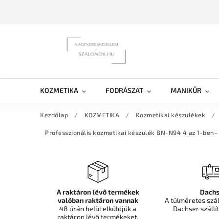
KOZMETIKA
FODRÁSZAT
MANIKŰR
Kezdőlap
/
KOZMETIKA
/
Kozmetikai készülékek
/
Professzionális kozmetikai készülék BN-N94 4 az 1-ben– 
A raktáron lévő termékek
Dachs
valóban raktáron vannak
A túlméretes szá
48 órán belül elküldjük a
Dachser szállít
raktáron lévő termékeket.