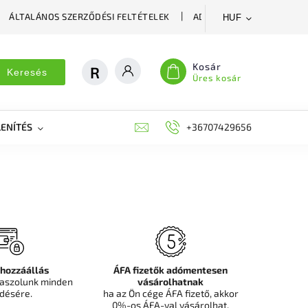
ÁLTALÁNOS SZERZŐDÉSI FELTÉTELEK
ADATVÉDELMI SZABÁLYZA
HUF
Kosár
Keresés
Üres kosár
ENÍTÉS
DEKORÁCIÓS FALPANEL, MŰNÖVÉNY FAL
+36707429656
FIT
 hozzáállás
ÁFA fizetők adómentesen
aszolunk minden
vásárolhatnak
désére.
ha az Ön cége ÁFA fizető, akkor
0%-os ÁFA-val vásárolhat.