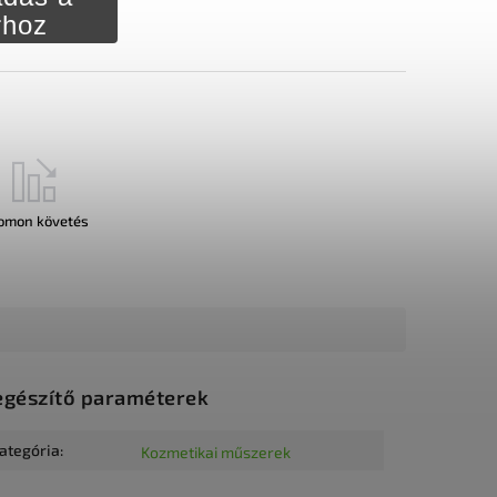
rhoz
omon követés
egészítő paraméterek
ategória
:
Kozmetikai műszerek