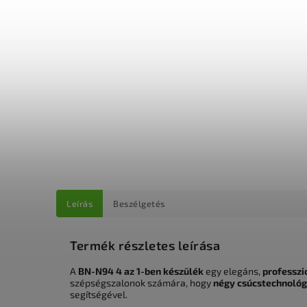
Leírás
Beszélgetés
Termék részletes leírása
A
BN-N94 4 az 1-ben készülék
egy elegáns,
professzi
szépségszalonok számára, hogy
négy csúcstechnológ
segítségével.