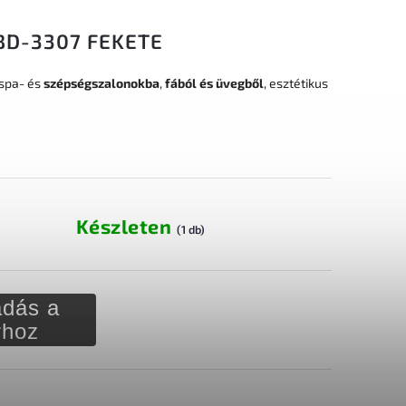
BD-3307 FEKETE
spa- és
szépségszalonokba
,
fából és üvegből
, esztétikus
Készleten
(1 db)
dás a
rhoz