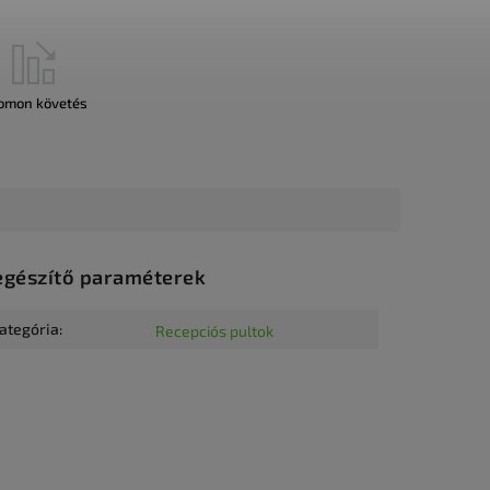
omon követés
egészítő paraméterek
ategória
:
Recepciós pultok