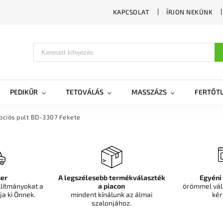
KAPCSOLAT
ÍRJON NEKÜNK
PEDIKŰR
TETOVÁLÁS
MASSZÁZS
FERTŐTL
pciós pult BD-3307 Fekete
er
A legszélesebb termékválaszték
Egyéni
llítmányokat a
a piacon
örömmel vál
ja ki Önnek.
mindent kínálunk az álmai
kér
szalonjához.