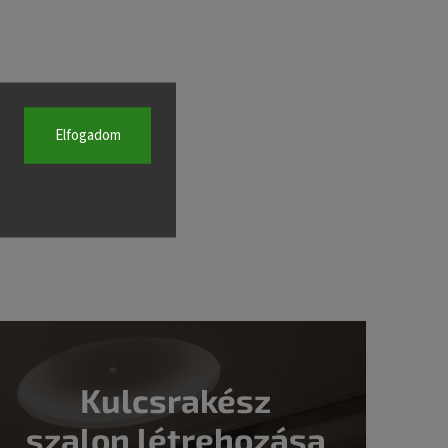
Elfogadom
Kulcsrakész
szalon létrehozása