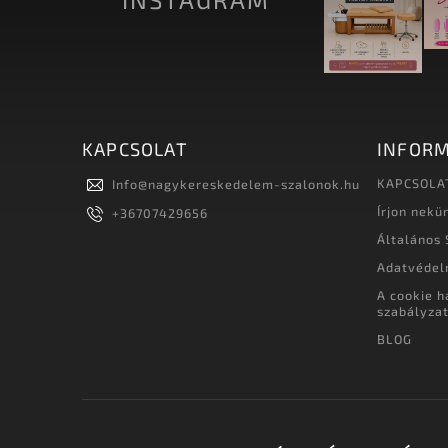
KAPCSOLAT
INFORM
KAPCSOLA
Info
@
nagykereskedelem-szalonok.hu
Írjon nekü
+36707429656
Általános 
Adatvédel
A cookie h
szabályza
BLOG