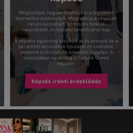
Megtanítjuk, hogyan hozhatja ki a legtöbbet
kozmetikai eszközeiből. Megtanulja a készülék
helyes kezelését, az összes funkció
használatát, és képzési tanúsítványt kap.
A képzést egyénileg készítjük el és árazzuk be a
betanított készülékek típusától és számától,
valamint a résztvevők számától függően. A
szalonjában egyénileg is tartunk Önnek
képzést.
Képzés iránti érdeklődés