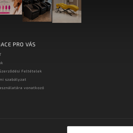
ACE PRO VÁS
T
nk
Szerződési Feltételek
mi szabályzat
asználatára vonatkozó
t