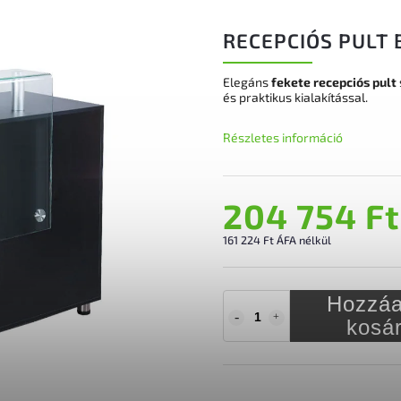
RECEPCIÓS PULT 
Elegáns
fekete recepciós pult
és praktikus kialakítással.
Részletes információ
204 754 Ft
161 224 Ft ÁFA nélkül
Hozzáa
kosá