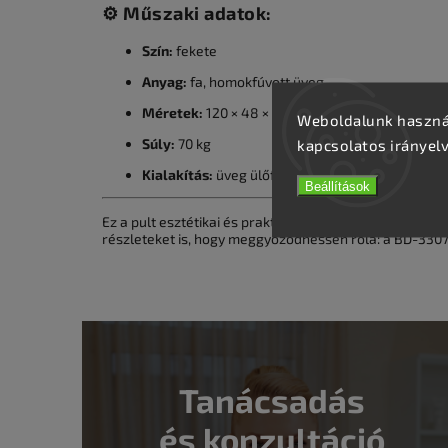
⚙️
Műszaki adatok:
Szín:
fekete
Anyag:
fa, homokfúvott üveg
Méretek:
120 × 48 × 102 cm
Weboldalunk használ
Súly:
70 kg
kapcsolatos irányel
Kialakítás:
üveg ülőfelület, stabil és tartós sze
Beállítások
Ez a pult esztétikai és praktikus szempontból is magas
részleteket is, hogy meggyőződhessen róla: a BD-3307
Tanácsadás
és konzultáció