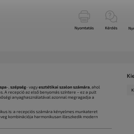
Nyomtatás
Kérdés
Ny
Ki
spa
-,
szépség
- vagy
esztétikai szalon számára
, ahol
K
s. A recepció az első benyomás színtere – ez a pult
inőségi anyaghasználatával azonnal megragadja a
ktikus is: a recepciós számára kényelmes munkateret
és üveg kombinációja harmonikusan illeszkedik modern