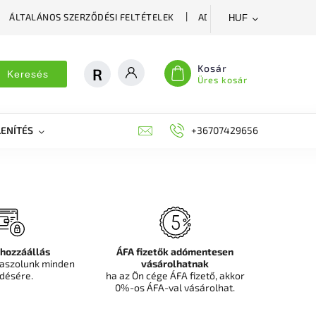
ÁLTALÁNOS SZERZŐDÉSI FELTÉTELEK
ADATVÉDELMI SZABÁLYZA
HUF
Kosár
Keresés
Üres kosár
ENÍTÉS
DEKORÁCIÓS FALPANEL, MŰNÖVÉNY FAL
+36707429656
FIT
 hozzáállás
ÁFA fizetők adómentesen
aszolunk minden
vásárolhatnak
désére.
ha az Ön cége ÁFA fizető, akkor
0%-os ÁFA-val vásárolhat.