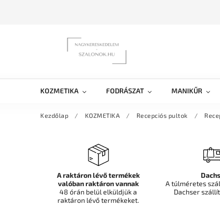
KOZMETIKA
FODRÁSZAT
MANIKŰR
Kezdőlap
/
KOZMETIKA
/
Recepciós pultok
/
Rece
A raktáron lévő termékek
Dachs
valóban raktáron vannak
A túlméretes szá
48 órán belül elküldjük a
Dachser szállít
raktáron lévő termékeket.