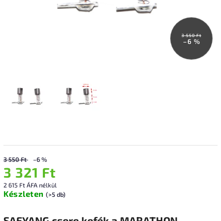
3 550 Ft
–6 %
3 550 Ft
–6 %
3 321 Ft
2 615 Ft ÁFA nélkül
Készleten
(>5 db)
SAEYANG csere kefék a MARATHON