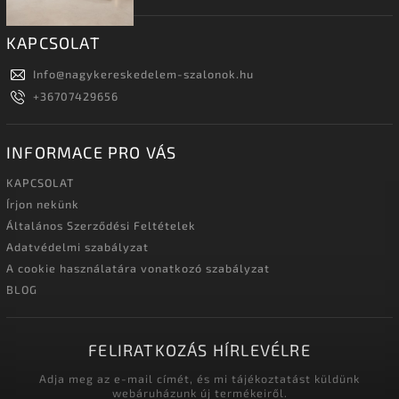
KAPCSOLAT
Info
@
nagykereskedelem-szalonok.hu
+36707429656
INFORMACE PRO VÁS
KAPCSOLAT
Írjon nekünk
Általános Szerződési Feltételek
Adatvédelmi szabályzat
A cookie használatára vonatkozó szabályzat
BLOG
FELIRATKOZÁS HÍRLEVÉLRE
Adja meg az e-mail címét, és mi tájékoztatást küldünk
webáruházunk új termékeiről.