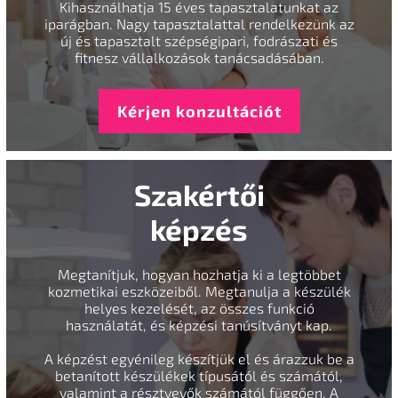
Kihasználhatja 15 éves tapasztalatunkat az
iparágban. Nagy tapasztalattal rendelkezünk az
új és tapasztalt szépségipari, fodrászati és
fitnesz vállalkozások tanácsadásában.
Kérjen konzultációt
Szakértői
képzés
Megtanítjuk, hogyan hozhatja ki a legtöbbet
kozmetikai eszközeiből. Megtanulja a készülék
helyes kezelését, az összes funkció
használatát, és képzési tanúsítványt kap.
A képzést egyénileg készítjük el és árazzuk be a
betanított készülékek típusától és számától,
valamint a résztvevők számától függően. A