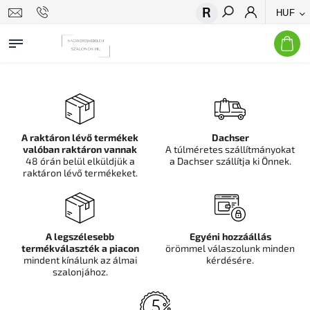
HUF
Keresés
A raktáron lévő termékek
Dachser
valóban raktáron vannak
A túlméretes szállítmányokat
48 órán belül elküldjük a
a Dachser szállítja ki Önnek.
raktáron lévő termékeket.
A legszélesebb
Egyéni hozzáállás
termékválaszték a piacon
örömmel válaszolunk minden
mindent kínálunk az álmai
kérdésére.
szalonjához.