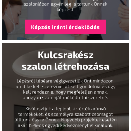
szalonjában egyénileg is tartunk Önnek
képzést.
Képzés iránti érdeklődés
Kulcsrakész
szalon létrehozása
Lépésről lépésre végigvezetjük Önt mindazon,
amit be kell szereznie, át kell gondolnia és úgy
kell rendeznie, hogy megfeleljen annak,
ahogyan szalonját működtetni szeretné.
Kiválasztjuk a legjobb ár-érték arányú
termékeket, és személyre szabott csomagot
állítunk össze Önnek. Nagyobb projektek esetén
akár 15%-os egyedi kedvezményt is kínálunk.