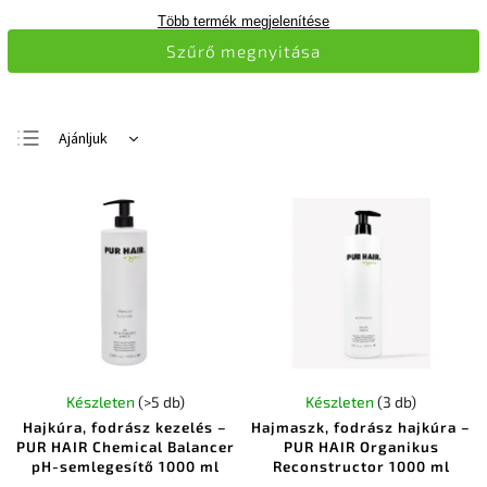
Több termék megjelenítése
Szűrő megnyitása
Ajánljuk
Legolcsóbb elöl
Legdrágább
Legnépszerűbb
termékek
ABC szerint
Készleten
(>5 db)
Készleten
(3 db)
Hajkúra, fodrász kezelés –
Hajmaszk, fodrász hajkúra –
PUR HAIR Chemical Balancer
PUR HAIR Organikus
pH-semlegesítő 1000 ml
Reconstructor 1000 ml