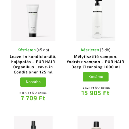
Készleten
(>5 db)
Készleten
(3 db)
Leave-in kondicionáló,
Mélytisztító sampon,
hajápolás – PUR HAIR
fodrász sampon – PUR HAIR
Organikus Leave-in
Deep Cleansing 1000 ml
Conditioner 125 ml
Kosárba
Kosárba
12 524 Ft ÁFA nélkül
15 905 Ft
6 070 Ft ÁFA nélkül
7 709 Ft