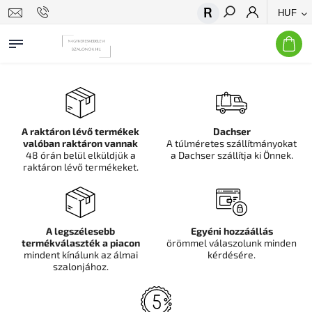
HUF
Keresés
A raktáron lévő termékek
Dachser
valóban raktáron vannak
A túlméretes szállítmányokat
48 órán belül elküldjük a
a Dachser szállítja ki Önnek.
raktáron lévő termékeket.
A legszélesebb
Egyéni hozzáállás
termékválaszték a piacon
örömmel válaszolunk minden
mindent kínálunk az álmai
kérdésére.
szalonjához.