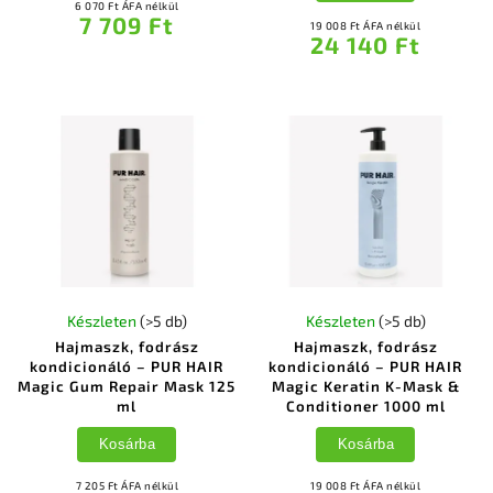
6 070 Ft ÁFA nélkül
7 709 Ft
19 008 Ft ÁFA nélkül
24 140 Ft
Készleten
(>5 db)
Készleten
(>5 db)
Hajmaszk, fodrász
Hajmaszk, fodrász
kondicionáló – PUR HAIR
kondicionáló – PUR HAIR
Magic Gum Repair Mask 125
Magic Keratin K-Mask &
ml
Conditioner 1000 ml
Kosárba
Kosárba
7 205 Ft ÁFA nélkül
19 008 Ft ÁFA nélkül