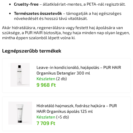
Cruelty-free
– állatkísérlet-mentes, a PETA-nál regisztrált.
Természetes összetevők
– támogatják a haj egészséges
növekedését és hosszú távú vitalitását.
Akár hidratálásra, regenerálásra vagy festett haj ápolására van
szüksége, a PUR HAIR biztosítja, hogy haja minden nap olyan legyen,
mintha éppen szalonból lépett volna ki.
Legnépszerűbb termékek
Leave-in kondicionáló, hajápolás – PUR HAIR
Organikus Detangler 300 ml
Készleten
(2 db)
9 968 Ft
Hidratáló hajmaszk, fodrász hajkúra – PUR
HAIR Organikus ápolás 125 ml
Készleten
(>5 db)
7 709 Ft