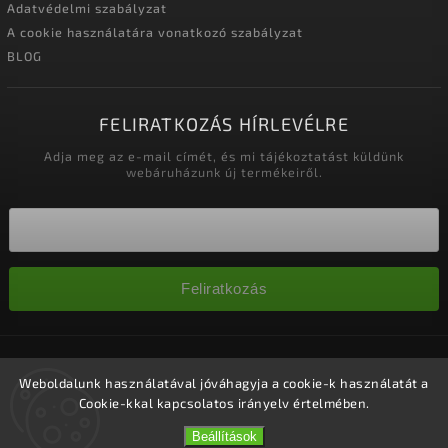
Adatvédelmi szabályzat
A cookie használatára vonatkozó szabályzat
BLOG
FELIRATKOZÁS HÍRLEVÉLRE
Adja meg az e-mail címét, és mi tájékoztatást küldünk
webáruházunk új termékeiről.
Feliratkozás
Copyright 2026
Nagykereskedelem-szalonok
. Minden jog
fenntartva.
Weboldalunk használatával jóváhagyja a cookie-k használatát a
Cookie-kkal kapcsolatos irányelv értelmében.
Süti beállítások szerkesztése
Vytvořil
Shoptet
| Design
Shoptak.cz.
Beállítások