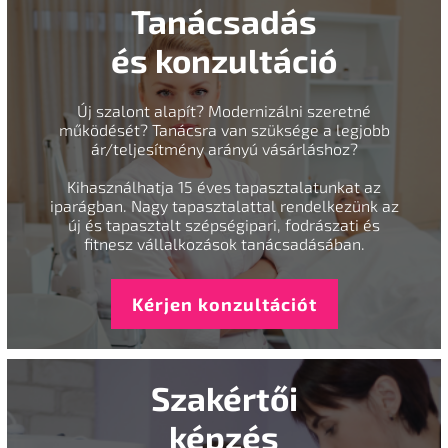
Tanácsadás
és konzultáció
Új szalont alapít? Modernizálni szeretné
működését? Tanácsra van szüksége a legjobb
ár/teljesítmény arányú vásárláshoz?
Kihasználhatja 15 éves tapasztalatunkat az
iparágban. Nagy tapasztalattal rendelkezünk az
új és tapasztalt szépségipari, fodrászati és
fitnesz vállalkozások tanácsadásában.
Kérjen konzultációt
Szakértői
képzés