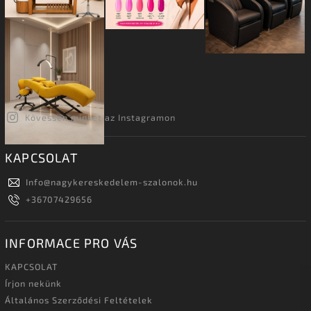
Kövessen minket az Instagramon
KAPCSOLAT
Info
@
nagykereskedelem-szalonok.hu
+36707429656
INFORMACE PRO VÁS
KAPCSOLAT
Írjon nekünk
Általános Szerződési Feltételek