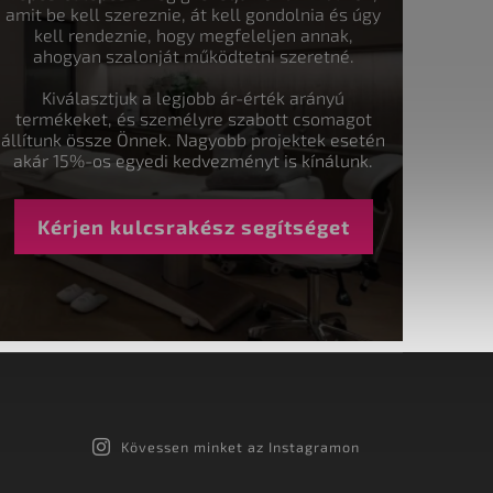
amit be kell szereznie, át kell gondolnia és úgy
kell rendeznie, hogy megfeleljen annak,
ahogyan szalonját működtetni szeretné.
Kiválasztjuk a legjobb ár-érték arányú
termékeket, és személyre szabott csomagot
állítunk össze Önnek. Nagyobb projektek esetén
akár 15%-os egyedi kedvezményt is kínálunk.
Kérjen kulcsrakész segítséget
Kövessen minket az Instagramon