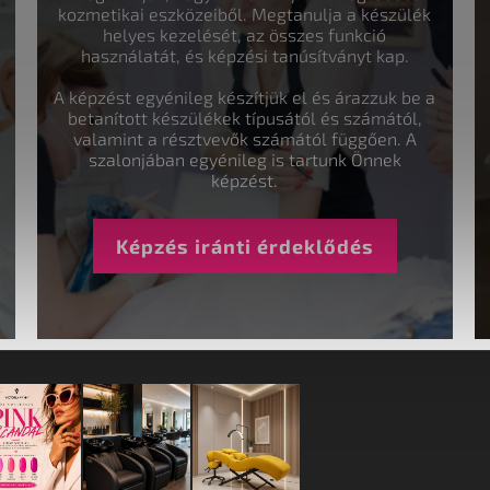
kozmetikai eszközeiből. Megtanulja a készülék
helyes kezelését, az összes funkció
használatát, és képzési tanúsítványt kap.
A képzést egyénileg készítjük el és árazzuk be a
betanított készülékek típusától és számától,
valamint a résztvevők számától függően. A
szalonjában egyénileg is tartunk Önnek
képzést.
Képzés iránti érdeklődés