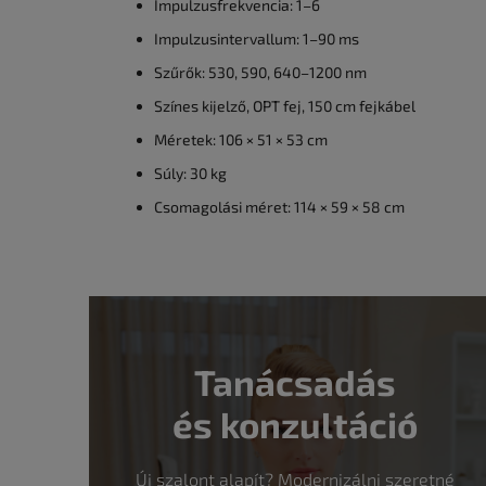
Impulzusfrekvencia: 1–6
Impulzusintervallum: 1–90 ms
Szűrők: 530, 590, 640–1200 nm
Színes kijelző, OPT fej, 150 cm fejkábel
Méretek: 106 × 51 × 53 cm
Súly: 30 kg
Csomagolási méret: 114 × 59 × 58 cm
Tanácsadás
és konzultáció
Új szalont alapít? Modernizálni szeretné