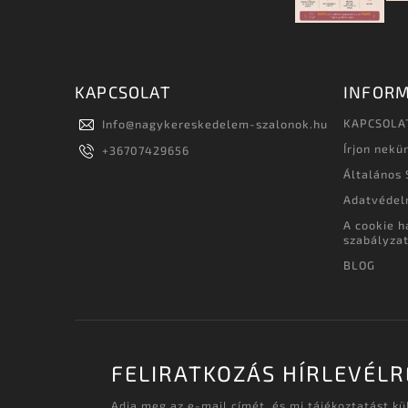
KAPCSOLAT
INFORM
KAPCSOLA
Info
@
nagykereskedelem-szalonok.hu
Írjon nekü
+36707429656
Általános 
Adatvédel
A cookie h
szabályza
BLOG
FELIRATKOZÁS HÍRLEVÉLR
Adja meg az e-mail címét, és mi tájékoztatást k