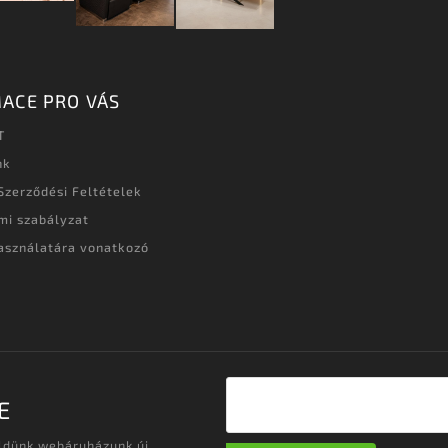
ACE PRO VÁS
T
nk
Szerződési Feltételek
mi szabályzat
asználatára vonatkozó
t
E
üldünk webáruházunk új