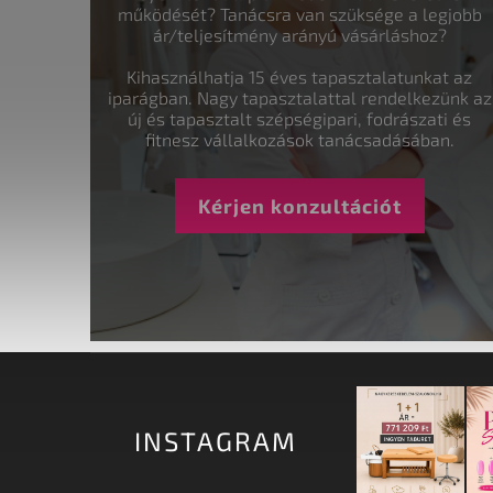
működését? Tanácsra van szüksége a legjobb
ár/teljesítmény arányú vásárláshoz?
Kihasználhatja 15 éves tapasztalatunkat az
iparágban. Nagy tapasztalattal rendelkezünk az
új és tapasztalt szépségipari, fodrászati és
fitnesz vállalkozások tanácsadásában.
Kérjen konzultációt
INSTAGRAM