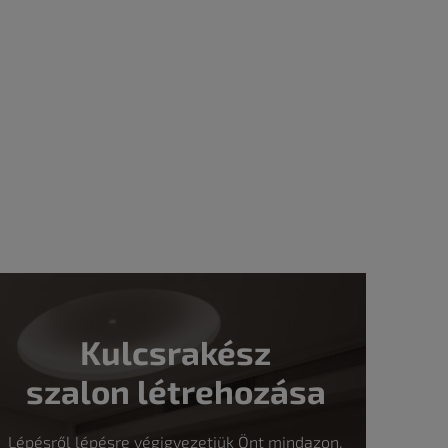
Kulcsrakész
szalon létrehozása
Lépésről lépésre végigvezetjük Önt mindazon,