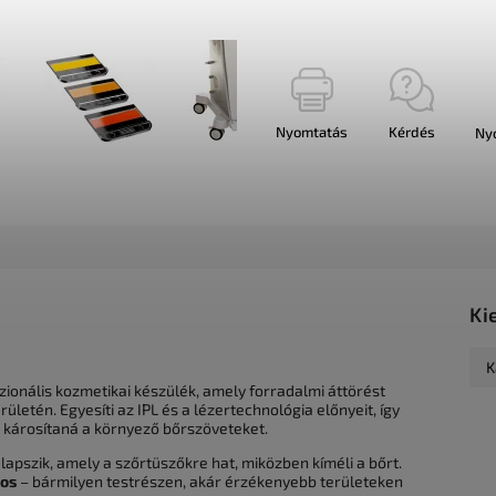
Nyomtatás
Kérdés
Ny
Ki
K
ionális kozmetikai készülék, amely forradalmi áttörést
ületén. Egyesíti az IPL és a lézertechnológia előnyeit, így
y károsítaná a környező bőrszöveteket.
apszik, amely a szőrtüszőkre hat, miközben kíméli a bőrt.
gos
– bármilyen testrészen, akár érzékenyebb területeken