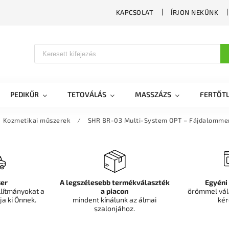
KAPCSOLAT
ÍRJON NEKÜNK
PEDIKŰR
TETOVÁLÁS
MASSZÁZS
FERTŐTL
Kozmetikai műszerek
/
SHR BR-03 Multi-System OPT – Fájdalomment
er
A legszélesebb termékválaszték
Egyéni
llítmányokat a
a piacon
örömmel vál
ja ki Önnek.
mindent kínálunk az álmai
kér
szalonjához.