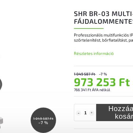
SHR BR-03 MULTI
FÁJDALOMMENTES
Professzionális multifunkciós 
szőrtelenítést, bőrfiatalítást, 
Részletes információ
1 049 587 Ft
–7 %
973 253 Ft
766 341 Ft ÁFA nélkül
Hozzáa
kosá
1 049 587 Ft
–7 %