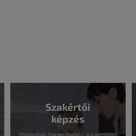
Szakértői
képzés
Megtanítjuk, hogyan hozhatja ki a legtöbbet