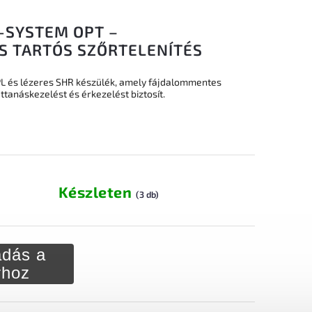
-SYSTEM OPT –
 TARTÓS SZŐRTELENÍTÉS
IPL és lézeres SHR készülék, amely fájdalommentes
pattanáskezelést és érkezelést biztosít.
Készleten
(3 db)
dás a
rhoz