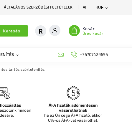
ÁLTALÁNOS SZERZŐDÉSI FELTÉTELEK
ADATVÉDELMI SZABÁLYZA
HUF
Kosár
Keresés
Üres kosár
ENÍTÉS
DEKORÁCIÓS FALPANEL, MŰNÖVÉNY FAL
+36707429656
FIT
es tartós szőrtelenítés
 hozzáállás
ÁFA fizetők adómentesen
aszolunk minden
vásárolhatnak
désére.
ha az Ön cége ÁFA fizető, akkor
0%-os ÁFA-val vásárolhat.