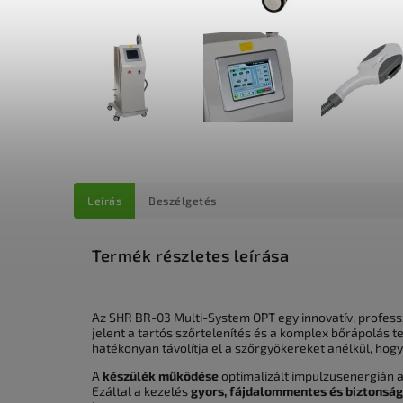
Leírás
Beszélgetés
Termék részletes leírása
Az SHR BR-03 Multi-System OPT egy innovatív, professz
jelent a tartós szőrtelenítés és a komplex bőrápolás ter
hatékonyan távolítja el a szőrgyökereket anélkül, hog
A
készülék működése
optimalizált impulzusenergián al
Ezáltal a kezelés
gyors, fájdalommentes és biztonsá