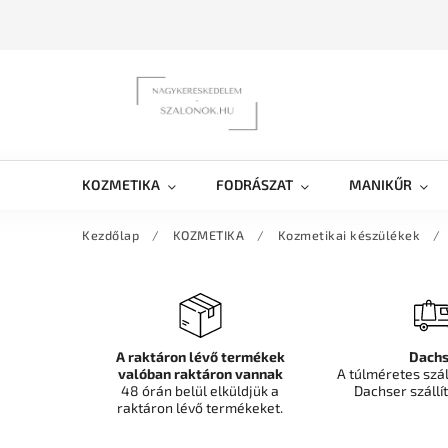
KOZMETIKA
FODRÁSZAT
MANIKŰR
Kezdőlap
/
KOZMETIKA
/
Kozmetikai készülékek
/
A raktáron lévő termékek
Dachs
valóban raktáron vannak
A túlméretes szá
48 órán belül elküldjük a
Dachser szállít
raktáron lévő termékeket.