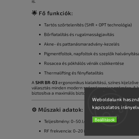
is.
🌟 Fő funkciók:
Tartós szőrtelenítés (SHR + OPT technológia)
Bőrfiatalítás és rugalmasságjavítás
Akne- és pattanásmaradvány-kezelés
Pigmentfoltok, napfoltok és szeplők halványítás
Rosacea és pókhálós vénák csökkentése
Thermalifting és fényfiatalítás
A
SHR BR-03
ergonomikus kialakítású, színes kijelzővel
választás minden modern szépségszalon számára. A k
biztosítva a maximális biztonságot a kezelések során.
Weboldalunk használ
kapcsolatos irányel
⚙️ Műszaki adatok:
Beállítások
Teljesítmény: 0–50 J/cm²
RF frekvencia: 0–20 MHz