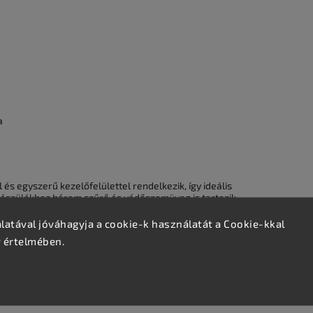
a
 és egyszerű kezelőfelülettel rendelkezik, így ideális
észülékhez három szűrő és védőszemüveg is tartozik,
atával jóváhagyja a cookie-k használatát a Cookie-kkal
v értelmében.