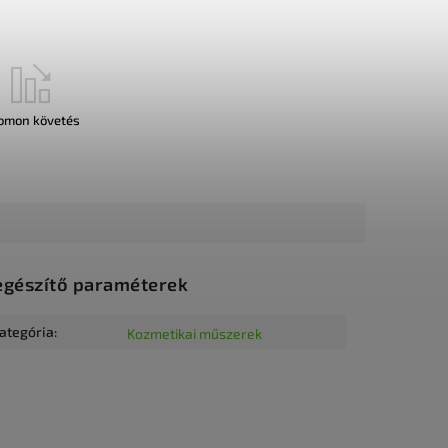
omon követés
egészítő paraméterek
ategória
:
Kozmetikai műszerek