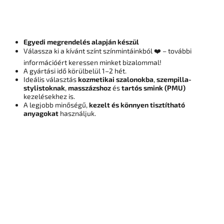
Egyedi megrendelés alapján készül
Válassza ki a kívánt színt színmintáinkból ❤️ – további
információért keressen minket bizalommal!
A gyártási idő körülbelül 1–2 hét.
Ideális választás
kozmetikai szalonokba
,
szempilla-
stylistoknak
,
masszázshoz
és
tartós smink (PMU)
kezelésekhez is.
A legjobb minőségű,
kezelt és könnyen tisztítható
anyagokat
használjuk.