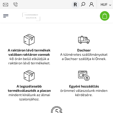
HUF
Keresés
A raktáron lévő termékek
Dachser
valóban raktáron vannak
A túlméretes szállítmányokat
48 órán belül elküldjük a
a Dachser szállítja ki Önnek.
raktáron lévő termékeket.
A legszélesebb
Egyéni hozzáállás
termékválaszték a piacon
örömmel válaszolunk minden
mindent kínálunk az álmai
kérdésére.
szalonjához.