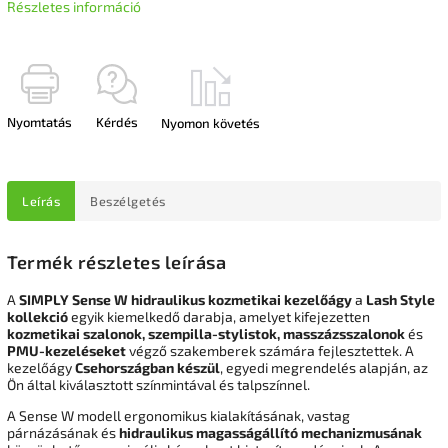
Részletes információ
Nyomtatás
Kérdés
Nyomon követés
Leírás
Beszélgetés
Termék részletes leírása
A
SIMPLY Sense W hidraulikus kozmetikai kezelőágy
a
Lash Style
kollekció
egyik kiemelkedő darabja, amelyet kifejezetten
kozmetikai szalonok, szempilla-stylistok, masszázsszalonok
és
PMU-kezeléseket
végző szakemberek számára fejlesztettek. A
kezelőágy
Csehországban készül
, egyedi megrendelés alapján, az
Ön által kiválasztott színmintával és talpszínnel.
A Sense W modell ergonomikus kialakításának, vastag
párnázásának és
hidraulikus magasságállító mechanizmusának