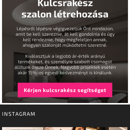
Kulcsrakész
szalon létrehozása
Lépésről lépésre végigvezetjük Önt mindazon,
amit be kell szereznie, át kell gondolnia és úgy
kell rendeznie, hogy megfeleljen annak,
ahogyan szalonját működtetni szeretné.
Kiválasztjuk a legjobb ár-érték arányú
termékeket, és személyre szabott csomagot
állítunk össze Önnek. Nagyobb projektek esetén
akár 15%-os egyedi kedvezményt is kínálunk.
Kérjen kulcsrakész segítséget
INSTAGRAM