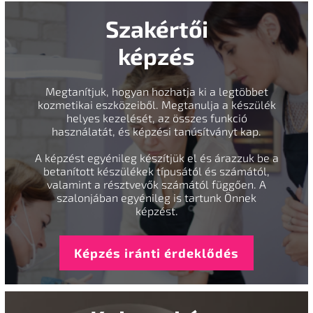
Szakértői
képzés
Megtanítjuk, hogyan hozhatja ki a legtöbbet
kozmetikai eszközeiből. Megtanulja a készülék
helyes kezelését, az összes funkció
használatát, és képzési tanúsítványt kap.
A képzést egyénileg készítjük el és árazzuk be a
betanított készülékek típusától és számától,
valamint a résztvevők számától függően. A
szalonjában egyénileg is tartunk Önnek
képzést.
Képzés iránti érdeklődés