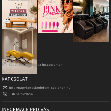
Kövessen minket az Instagramon
KAPCSOLAT
Info
@
nagykereskedelem-szalonok.hu
+36707429656
INFORMACE PRO VÁS