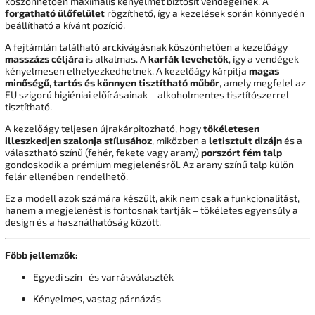
köszönhetően maximális kényelmet biztosít vendégeinek. A
forgatható ülőfelület
rögzíthető, így a kezelések során könnyedén
beállítható a kívánt pozíció.
A fejtámlán található arckivágásnak köszönhetően a kezelőágy
masszázs céljára
is alkalmas. A
karfák levehetők
, így a vendégek
kényelmesen elhelyezkedhetnek. A kezelőágy kárpitja
magas
minőségű, tartós és könnyen tisztítható műbőr
, amely megfelel az
EU szigorú higiéniai előírásainak – alkoholmentes tisztítószerrel
tisztítható.
A kezelőágy teljesen újrakárpitozható, hogy
tökéletesen
illeszkedjen szalonja stílusához
, miközben a
letisztult dizájn
és a
választható színű (fehér, fekete vagy arany)
porszórt fém talp
gondoskodik a prémium megjelenésről. Az arany színű talp külön
felár ellenében rendelhető.
Ez a modell azok számára készült, akik nem csak a funkcionalitást,
hanem a megjelenést is fontosnak tartják – tökéletes egyensúly a
design és a használhatóság között.
Főbb jellemzők:
Egyedi szín- és varrásválaszték
Kényelmes, vastag párnázás