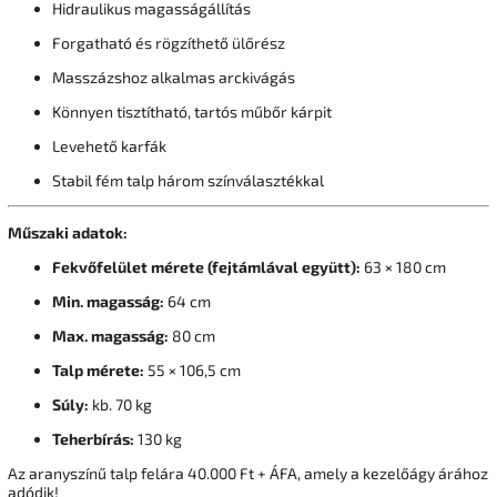
Hidraulikus magasságállítás
Forgatható és rögzíthető ülőrész
Masszázshoz alkalmas arckivágás
Könnyen tisztítható, tartós műbőr kárpit
Levehető karfák
Stabil fém talp három színválasztékkal
Műszaki adatok:
Fekvőfelület mérete (fejtámlával együtt):
63 × 180 cm
Min. magasság:
64 cm
Max. magasság:
80 cm
Talp mérete:
55 × 106,5 cm
Súly:
kb. 70 kg
Teherbírás:
130 kg
Az aranyszínű talp felára 40.000 Ft + ÁFA, amely a kezelőágy árához
adódik!