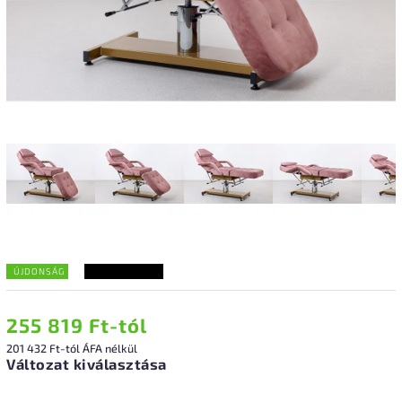
ÚJDONSÁG
KONFIGURACE
255 819 Ft
-tól
201 432 Ft
-tól ÁFA nélkül
Változat kiválasztása