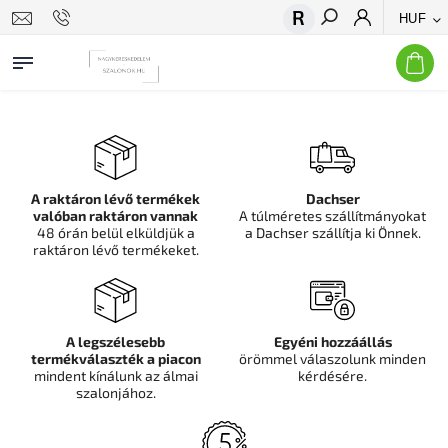
HUF
Keresés
A raktáron lévő termékek
Dachser
valóban raktáron vannak
A túlméretes szállítmányokat
48 órán belül elküldjük a
a Dachser szállítja ki Önnek.
raktáron lévő termékeket.
A legszélesebb
Egyéni hozzáállás
termékválaszték a piacon
örömmel válaszolunk minden
mindent kínálunk az álmai
kérdésére.
szalonjához.