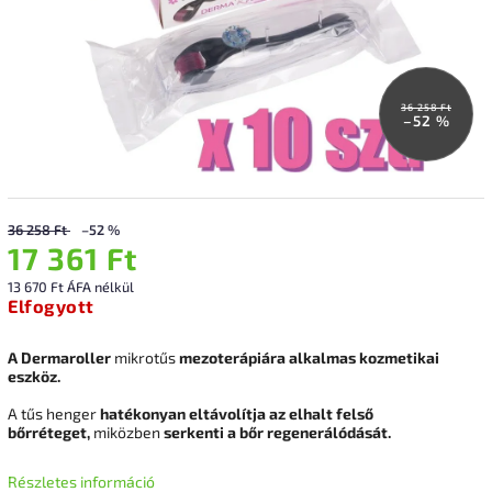
36 258 Ft
–52 %
36 258 Ft
–52 %
17 361 Ft
13 670 Ft ÁFA nélkül
Elfogyott
A Dermaroller
mikrotűs
mezoterápiára alkalmas
kozmetikai
eszköz.
A tűs henger
hatékonyan eltávolítja az elhalt felső
bőrréteget,
miközben
serkenti a bőr regenerálódását.
Részletes információ