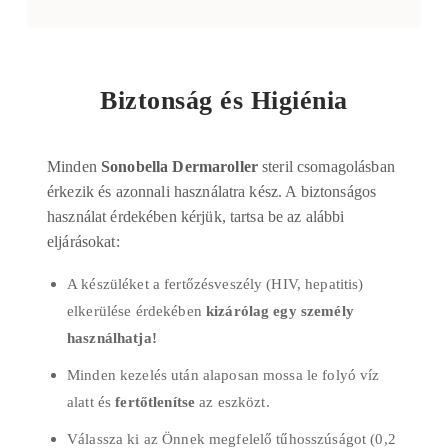
Biztonság és Higiénia
Minden
Sonobella Dermaroller
steril csomagolásban
érkezik és azonnali használatra kész. A biztonságos
használat érdekében kérjük, tartsa be az alábbi
eljárásokat:
A készüléket a fertőzésveszély (HIV, hepatitis)
elkerülése érdekében
kizárólag egy személy
használhatja!
Minden kezelés után alaposan mossa le folyó víz
alatt és
fertőtlenítse
az eszközt.
Válassza ki az Önnek megfelelő tűhosszúságot (0,2