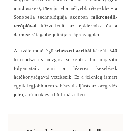
mindössze 0,3%-a jut el a mélyebb rétegekbe – a
Sonobella technológiája azonban
mikronedli-
terápiával
közvetlenül az epidermisz és a
dermisz rétegeibe juttatja a tápanyagokat.
A kiváló minőségű
sebészeti acélból
készült 540
tű rendszeres mozgása serkenti a bőr önjavító
folyamatait, ami a lézeres kezelések
hatékonyságával vetekszik. Ez a jelenleg ismert
egyik legjobb nem sebészeti eljárás az öregedés
jelei, a ráncok és a bőrhibák ellen.