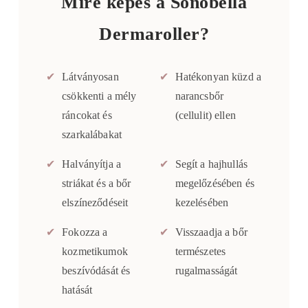
Mire képes a Sonobella
Dermaroller?
✔
Látványosan
✔
Hatékonyan küzd a
csökkenti a mély
narancsbőr
ráncokat és
(cellulit) ellen
szarkalábakat
✔
Halványítja a
✔
Segít a hajhullás
striákat és a bőr
megelőzésében és
elszíneződéseit
kezelésében
✔
Fokozza a
✔
Visszaadja a bőr
kozmetikumok
természetes
beszívódását és
rugalmasságát
hatását