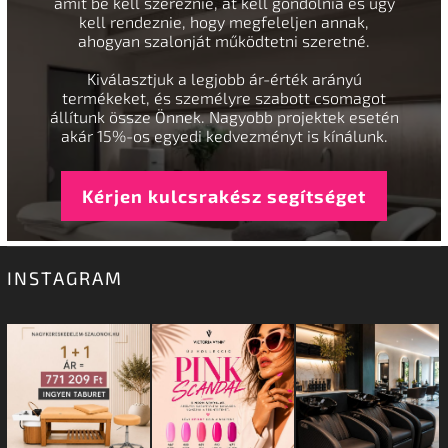
amit be kell szereznie, át kell gondolnia és úgy
kell rendeznie, hogy megfeleljen annak,
ahogyan szalonját működtetni szeretné.
Kiválasztjuk a legjobb ár-érték arányú
termékeket, és személyre szabott csomagot
állítunk össze Önnek. Nagyobb projektek esetén
akár 15%-os egyedi kedvezményt is kínálunk.
Kérjen kulcsrakész segítséget
INSTAGRAM