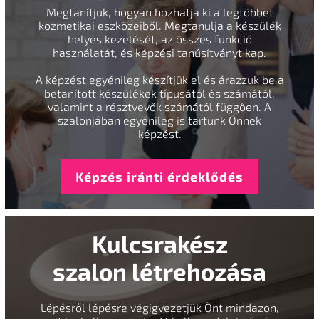
Megtanítjuk, hogyan hozhatja ki a legtöbbet
kozmetikai eszközeiből. Megtanulja a készülék
helyes kezelését, az összes funkció
használatát, és képzési tanúsítványt kap.
A képzést egyénileg készítjük el és árazzuk be a
betanított készülékek típusától és számától,
valamint a résztvevők számától függően. A
szalonjában egyénileg is tartunk Önnek
képzést.
Képzés iránti érdeklődés
Kulcsrakész
szalon létrehozása
Lépésről lépésre végigvezetjük Önt mindazon,