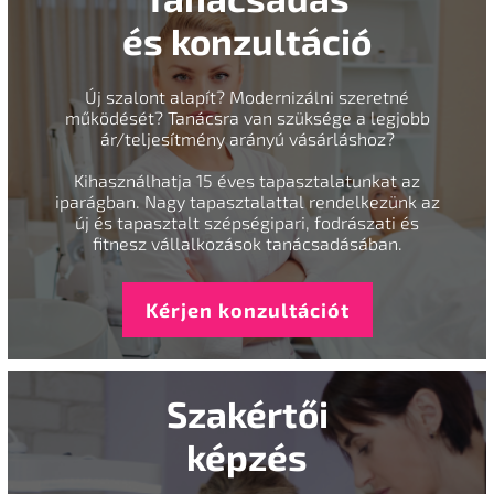
és konzultáció
Új szalont alapít? Modernizálni szeretné
működését? Tanácsra van szüksége a legjobb
ár/teljesítmény arányú vásárláshoz?
Kihasználhatja 15 éves tapasztalatunkat az
iparágban. Nagy tapasztalattal rendelkezünk az
új és tapasztalt szépségipari, fodrászati és
fitnesz vállalkozások tanácsadásában.
Kérjen konzultációt
Szakértői
képzés