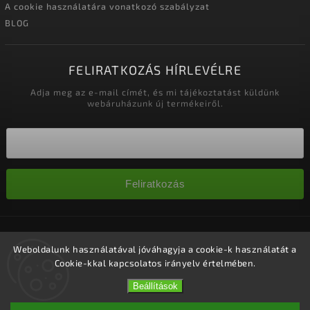
A cookie használatára vonatkozó szabályzat
BLOG
FELIRATKOZÁS HÍRLEVÉLRE
Adja meg az e-mail címét, és mi tájékoztatást küldünk
webáruházunk új termékeiről.
Feliratkozás
Copyright 2026
Nagykereskedelem-szalonok
. Minden jog
fenntartva.
Weboldalunk használatával jóváhagyja a cookie-k használatát a
Cookie-kkal kapcsolatos irányelv értelmében.
Süti beállítások szerkesztése
Vytvořil
Shoptet
| Design
Shoptak.cz.
Beállítások