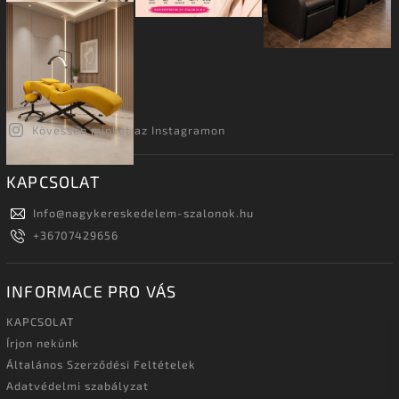
Kövessen minket az Instagramon
KAPCSOLAT
Info
@
nagykereskedelem-szalonok.hu
+36707429656
INFORMACE PRO VÁS
KAPCSOLAT
Írjon nekünk
Általános Szerződési Feltételek
Adatvédelmi szabályzat