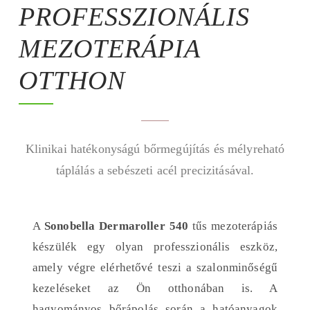
PROFESSZIONÁLIS
MEZOTERÁPIA
OTTHON
Klinikai hatékonyságú bőrmegújítás és mélyreható
táplálás a sebészeti acél precizitásával.
A
Sonobella Dermaroller 540
tűs mezoterápiás
készülék egy olyan professzionális eszköz,
amely végre elérhetővé teszi a szalonminőségű
kezeléseket az Ön otthonában is. A
hagyományos bőrápolás során a hatóanyagok