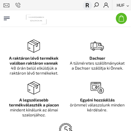
HUF
Keresés
A raktáron lévő termékek
Dachser
valóban raktáron vannak
A túlméretes szállítmányokat
48 órán belül elküldjük a
a Dachser szállítja ki Önnek.
raktáron lévő termékeket.
A legszélesebb
Egyéni hozzáállás
termékválaszték a piacon
örömmel válaszolunk minden
mindent kínálunk az álmai
kérdésére.
szalonjához.