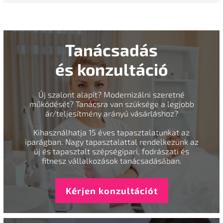
Tanácsadás
és konzultáció
Új szalont alapít? Modernizálni szeretné
működését? Tanácsra van szüksége a legjobb
ár/teljesítmény arányú vásárláshoz?
Kihasználhatja 15 éves tapasztalatunkat az
iparágban. Nagy tapasztalattal rendelkezünk az
új és tapasztalt szépségipari, fodrászati és
fitnesz vállalkozások tanácsadásában.
Kérjen konzultációt