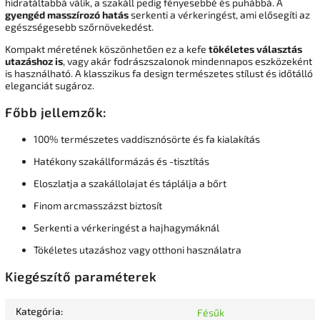
hidratáltabbá válik, a szakáll pedig fényesebbé és puhábbá. A
gyengéd masszírozó hatás
serkenti a vérkeringést, ami elősegíti az
egészségesebb szőrnövekedést.
Kompakt méretének köszönhetően ez a kefe
tökéletes választás
utazáshoz is
, vagy akár fodrászszalonok mindennapos eszközeként
is használható. A klasszikus fa design természetes stílust és időtálló
eleganciát sugároz.
Főbb jellemzők:
100% természetes vaddisznósörte és fa kialakítás
Hatékony szakállformázás és -tisztítás
Eloszlatja a szakállolajat és táplálja a bőrt
Finom arcmasszázst biztosít
Serkenti a vérkeringést a hajhagymáknál
Tökéletes utazáshoz vagy otthoni használatra
Kiegészítő paraméterek
Kategória
:
Fésűk