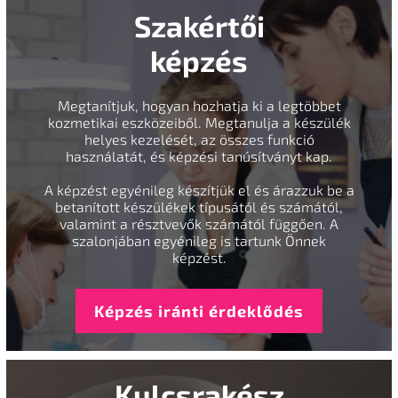
Szakértői
képzés
Megtanítjuk, hogyan hozhatja ki a legtöbbet
kozmetikai eszközeiből. Megtanulja a készülék
helyes kezelését, az összes funkció
használatát, és képzési tanúsítványt kap.
A képzést egyénileg készítjük el és árazzuk be a
betanított készülékek típusától és számától,
valamint a résztvevők számától függően. A
szalonjában egyénileg is tartunk Önnek
képzést.
Képzés iránti érdeklődés
Kulcsrakész