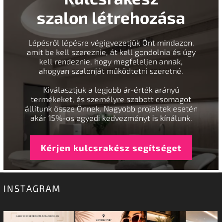
szalon létrehozása
Lépésről lépésre végigvezetjük Önt mindazon,
amit be kell szereznie, át kell gondolnia és úgy
kell rendeznie, hogy megfeleljen annak,
ahogyan szalonját működtetni szeretné.
Kiválasztjuk a legjobb ár-érték arányú
termékeket, és személyre szabott csomagot
állítunk össze Önnek. Nagyobb projektek esetén
akár 15%-os egyedi kedvezményt is kínálunk.
Kérjen kulcsrakész segítséget
INSTAGRAM