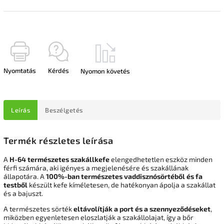
Nyomtatás
Kérdés
Nyomon követés
Leírás
Beszélgetés
Termék részletes leírása
A
H-64 természetes szakállkefe
elengedhetetlen eszköz minden
férfi számára, aki igényes a megjelenésére és szakállának
állapotára. A
100%-ban természetes vaddisznósörtéből és fa
testből
készült kefe kíméletesen, de hatékonyan ápolja a szakállat
és a bajuszt.
A természetes sörték
eltávolítják a port és a szennyeződéseket
,
miközben egyenletesen eloszlatják a szakállolajat, így a bőr