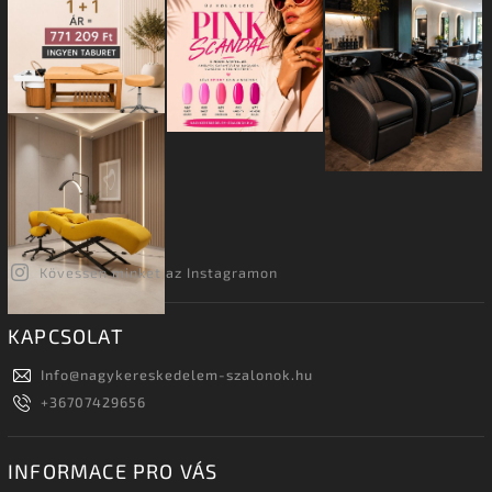
Kövessen minket az Instagramon
KAPCSOLAT
Info
@
nagykereskedelem-szalonok.hu
+36707429656
INFORMACE PRO VÁS