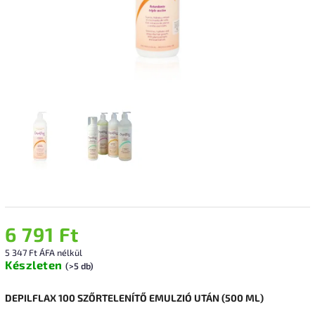
6 791 Ft
5 347 Ft ÁFA nélkül
Készleten
(>5 db)
DEPILFLAX 100 SZŐRTELENÍTŐ EMULZIÓ UTÁN (500 ML)