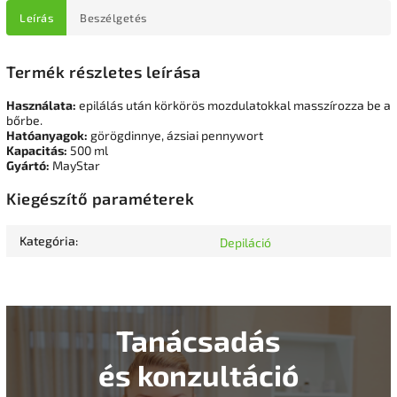
Leírás
Beszélgetés
Termék részletes leírása
Használata:
epilálás után körkörös mozdulatokkal masszírozza be a
bőrbe.
Hatóanyagok:
görögdinnye, ázsiai pennywort
Kapacitás:
500 ml
Gyártó:
MayStar
Kiegészítő paraméterek
Kategória
:
Depiláció
Tanácsadás
és konzultáció