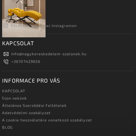
Kövessen minket az Instagramon
KAPCSOLAT
Info
@
nagykereskedelem-szalonok.hu
+36707429656
INFORMACE PRO VÁS
KAPCSOLAT
Írjon nekünk
Általános Szerződési Feltételek
Adatvédelmi szabályzat
A cookie használatára vonatkozó szabályzat
BLOG