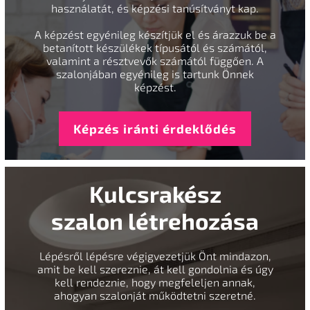
használatát, és képzési tanúsítványt kap.
A képzést egyénileg készítjük el és árazzuk be a
betanított készülékek típusától és számától,
valamint a résztvevők számától függően. A
szalonjában egyénileg is tartunk Önnek
képzést.
Képzés iránti érdeklődés
Kulcsrakész
szalon létrehozása
Lépésről lépésre végigvezetjük Önt mindazon,
amit be kell szereznie, át kell gondolnia és úgy
kell rendeznie, hogy megfeleljen annak,
ahogyan szalonját működtetni szeretné.