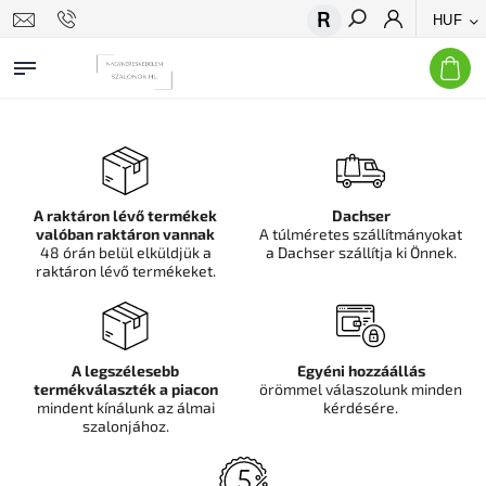
HUF
Keresés
A raktáron lévő termékek
Dachser
valóban raktáron vannak
A túlméretes szállítmányokat
48 órán belül elküldjük a
a Dachser szállítja ki Önnek.
raktáron lévő termékeket.
A legszélesebb
Egyéni hozzáállás
termékválaszték a piacon
örömmel válaszolunk minden
mindent kínálunk az álmai
kérdésére.
szalonjához.