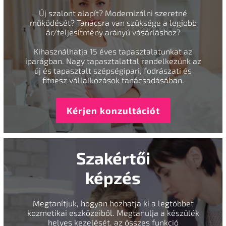
Új szalont alapít? Modernizálni szeretné
működését? Tanácsra van szüksége a legjobb
ár/teljesítmény arányú vásárláshoz?
Kihasználhatja 15 éves tapasztalatunkat az
iparágban. Nagy tapasztalattal rendelkezünk az
új és tapasztalt szépségipari, fodrászati és
fitnesz vállalkozások tanácsadásában.
Kérjen konzultációt
Szakértői
képzés
Megtanítjuk, hogyan hozhatja ki a legtöbbet
kozmetikai eszközeiből. Megtanulja a készülék
helyes kezelését, az összes funkció