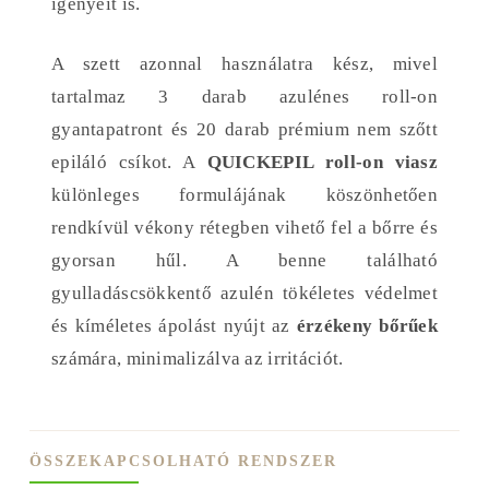
igényeit is.
A szett azonnal használatra kész, mivel
tartalmaz 3 darab azulénes roll-on
gyantapatront és 20 darab prémium nem szőtt
epiláló csíkot. A
QUICKEPIL roll-on viasz
különleges formulájának köszönhetően
rendkívül vékony rétegben vihető fel a bőrre és
gyorsan hűl. A benne található
gyulladáscsökkentő azulén tökéletes védelmet
és kíméletes ápolást nyújt az
érzékeny bőrűek
számára, minimalizálva az irritációt.
ÖSSZEKAPCSOLHATÓ RENDSZER