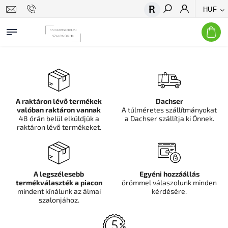
HUF
Keresés
A raktáron lévő termékek
Dachser
valóban raktáron vannak
A túlméretes szállítmányokat
48 órán belül elküldjük a
a Dachser szállítja ki Önnek.
raktáron lévő termékeket.
A legszélesebb
Egyéni hozzáállás
termékválaszték a piacon
örömmel válaszolunk minden
mindent kínálunk az álmai
kérdésére.
szalonjához.