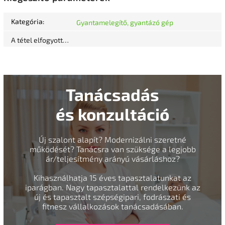
Kategória
:
Gyantamelegítő, gyantázó gép
A tétel elfogyott…
Tanácsadás
és konzultáció
Új szalont alapít? Modernizálni szeretné
működését? Tanácsra van szüksége a legjobb
ár/teljesítmény arányú vásárláshoz?
Kihasználhatja 15 éves tapasztalatunkat az
iparágban. Nagy tapasztalattal rendelkezünk az
új és tapasztalt szépségipari, fodrászati és
fitnesz vállalkozások tanácsadásában.