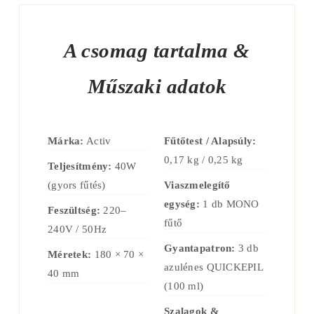
A csomag tartalma &
Műszaki adatok
Márka:
Activ
Fűtőtest / Alapsúly:
0,17 kg / 0,25 kg
Teljesítmény:
40W
(gyors fűtés)
Viaszmelegítő
egység:
1 db MONO
Feszültség:
220–
fűtő
240V / 50Hz
Gyantapatron:
3 db
Méretek:
180 × 70 ×
azulénes QUICKEPIL
40 mm
(100 ml)
Szalagok &