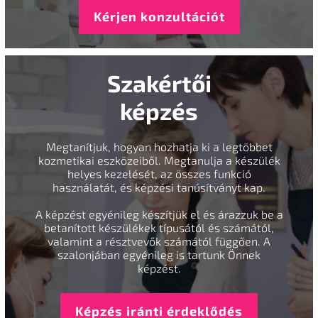
Kérjen konzultációt
Szakértői
képzés
Megtanítjuk, hogyan hozhatja ki a legtöbbet
kozmetikai eszközeiből. Megtanulja a készülék
helyes kezelését, az összes funkció
használatát, és képzési tanúsítványt kap.
A képzést egyénileg készítjük el és árazzuk be a
betanított készülékek típusától és számától,
valamint a résztvevők számától függően. A
szalonjában egyénileg is tartunk Önnek
képzést.
Képzés iránti érdeklődés