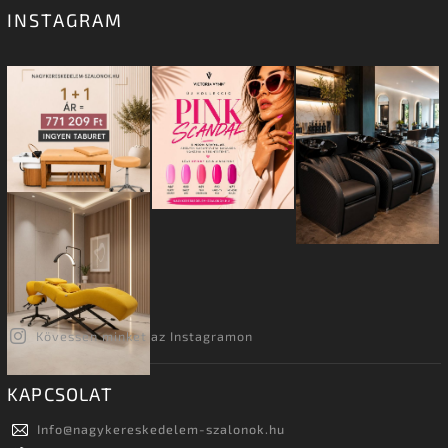
INSTAGRAM
Kövessen minket az Instagramon
KAPCSOLAT
Info
@
nagykereskedelem-szalonok.hu