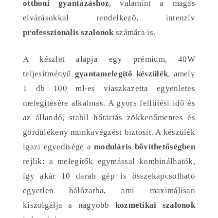
otthoni gyantázáshoz
, valamint a magas
elvárásokkal rendelkező, intenzív
professzionális szalonok
számára is.
A készlet alapja egy prémium, 40W
teljesítményű
gyantamelegítő készülék
, amely
1 db 100 ml-es viaszkazetta egyenletes
melegítésére alkalmas. A gyors felfűtési idő és
az állandó, stabil hőtartás zökkenőmentes és
gördülékeny munkavégzést biztosít. A készülék
igazi egyedisége a
moduláris bővíthetőségben
rejlik: a melegítők egymással kombinálhatók,
így akár 10 darab gép is összekapcsolható
egyetlen hálózatba, ami maximálisan
kiszolgálja a nagyobb
kozmetikai szalonok