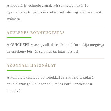
A moduláris technológiának köszönhetően akár 10
gyantamelegítő gép is összekapcsolható nagyobb szalonok
számára.
AZULÉNES BŐRNYUGTATÁS
A QUICKEPIL viasz gyulladáscsökkentő formulája megóvja
az érzékeny bőrt és selymes tapintást biztosít.
AZONNALI HASZNÁLAT
A komplett készlet a patronokkal és a kiváló tapadású
epiláló szalagokkal azonnali, teljes körű kezelést tesz
lehetővé.