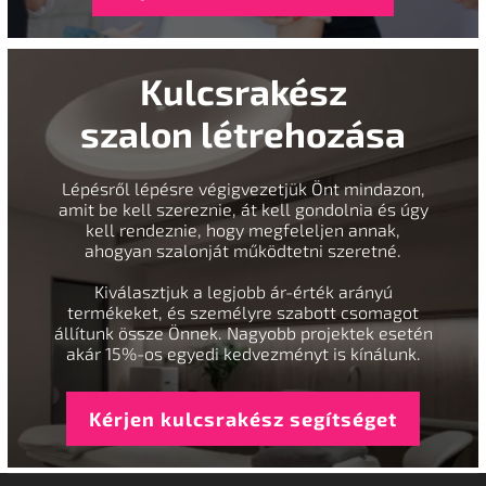
Kulcsrakész
szalon létrehozása
Lépésről lépésre végigvezetjük Önt mindazon,
amit be kell szereznie, át kell gondolnia és úgy
kell rendeznie, hogy megfeleljen annak,
ahogyan szalonját működtetni szeretné.
Kiválasztjuk a legjobb ár-érték arányú
termékeket, és személyre szabott csomagot
állítunk össze Önnek. Nagyobb projektek esetén
akár 15%-os egyedi kedvezményt is kínálunk.
Kérjen kulcsrakész segítséget