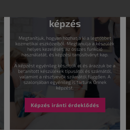
Szakértői
képzés
Megtanítjuk, hogyan hozhatja ki a legtöbbet
kozmetikai eszközeiből. Megtanulja a készülék
helyes kezelését, az összes funkció
használatát, és képzési tanúsítványt kap.
A képzést egyénileg készítjük el és árazzuk be a
betanított készülékek típusától és számától,
valamint a résztvevők számától függően. A
szalonjában egyénileg is tartunk Önnek
képzést.
Képzés iránti érdeklődés