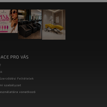
ACE PRO VÁS
T
nk
Szerződési Feltételek
mi szabályzat
asználatára vonatkozó
t