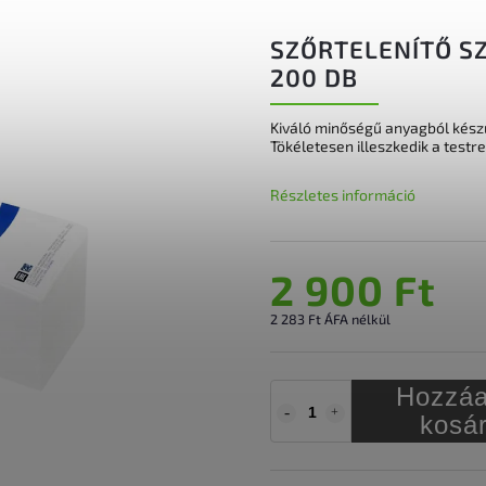
SZŐRTELENÍTŐ SZ
200 DB
Kiváló minőségű anyagból készül
Tökéletesen illeszkedik a testre
Részletes információ
2 900 Ft
2 283 Ft ÁFA nélkül
Hozzáa
kosá