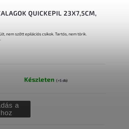
ALAGOK QUICKEPIL 23X7,5CM,
t, nem szőtt epilációs csíkok. Tartós, nem törik.
.
Készleten
(>5 db)
dás a
rhoz