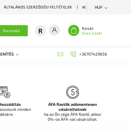
ÁLTALÁNOS SZERZŐDÉSI FELTÉTELEK
ADATVÉDELMI SZABÁLYZA
HUF
Kosár
Keresés
Üres kosár
ENÍTÉS
DEKORÁCIÓS FALPANEL, MŰNÖVÉNY FAL
+36707429656
FIT
 hozzáállás
ÁFA fizetők adómentesen
aszolunk minden
vásárolhatnak
désére.
ha az Ön cége ÁFA fizető, akkor
0%-os ÁFA-val vásárolhat.