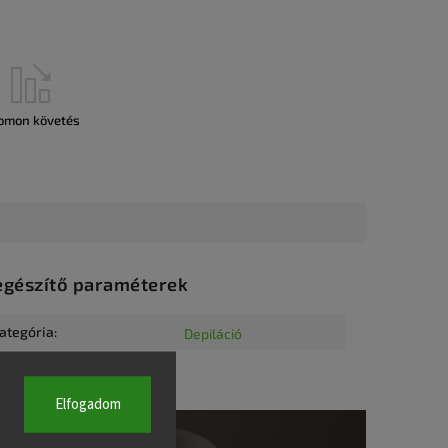
omon követés
egészítő paraméterek
ategória
:
Depiláció
Elfogadom