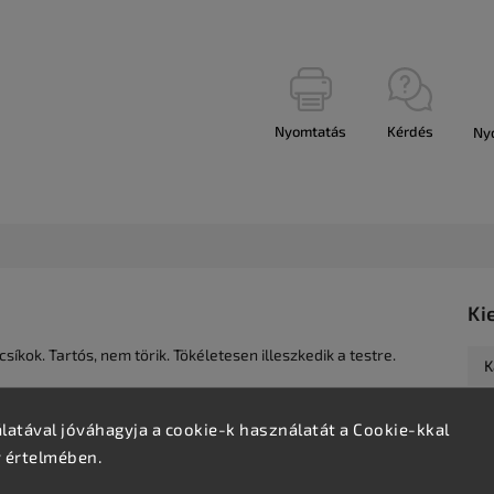
Nyomtatás
Kérdés
Ny
Ki
síkok. Tartós, nem törik. Tökéletesen illeszkedik a testre.
K
atával jóváhagyja a cookie-k használatát a Cookie-kkal
v értelmében.