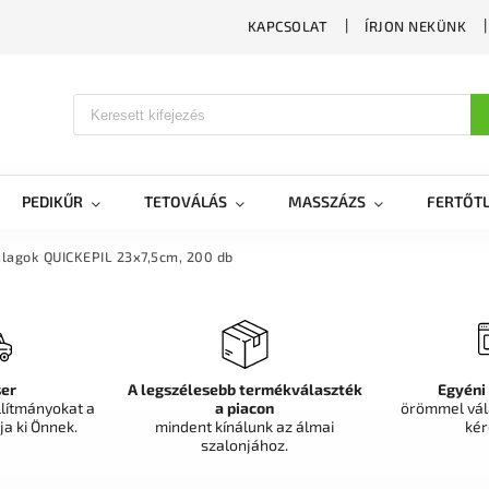
KAPCSOLAT
ÍRJON NEKÜNK
PEDIKŰR
TETOVÁLÁS
MASSZÁZS
FERTŐTL
alagok QUICKEPIL 23x7,5cm, 200 db
er
A legszélesebb termékválaszték
Egyéni
llítmányokat a
a piacon
örömmel vál
ja ki Önnek.
mindent kínálunk az álmai
kér
szalonjához.