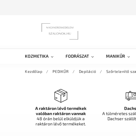
KOZMETIKA
FODRÁSZAT
MANIKŰR
Kezdőlap
/
PEDIKŰR
/
Depiláció
/
Szőrtelenítő sz
A raktáron lévő termékek
Dachs
valóban raktáron vannak
A túlméretes szá
48 órán belül elküldjük a
Dachser szállít
raktáron lévő termékeket.