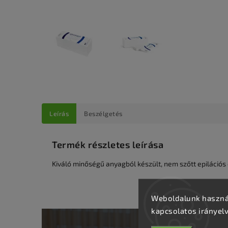
Leírás
Beszélgetés
Termék részletes leírása
Kiváló minőségű anyagból készült, nem szőtt epilációs c
Weboldalunk használ
kapcsolatos irányel