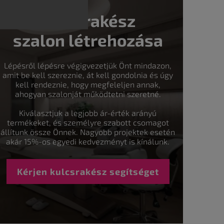
Kulcsrakész
szalon létrehozása
Lépésről lépésre végigvezetjük Önt mindazon,
amit be kell szereznie, át kell gondolnia és úgy
kell rendeznie, hogy megfeleljen annak,
ahogyan szalonját működtetni szeretné.
Kiválasztjuk a legjobb ár-érték arányú
termékeket, és személyre szabott csomagot
állítunk össze Önnek. Nagyobb projektek esetén
akár 15%-os egyedi kedvezményt is kínálunk.
Kérjen kulcsrakész segítséget