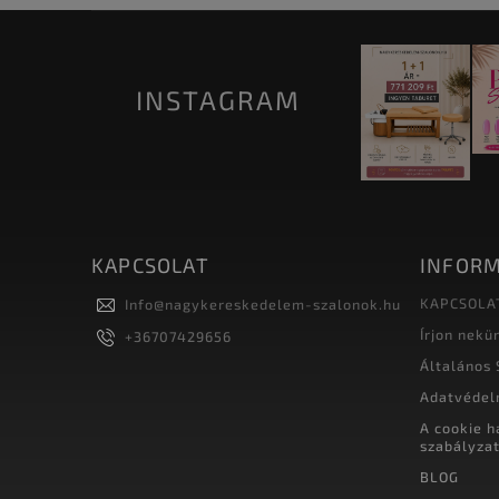
INSTAGRAM
KAPCSOLAT
INFORM
KAPCSOLA
Info
@
nagykereskedelem-szalonok.hu
Írjon nekü
+36707429656
Általános 
Adatvédel
A cookie h
szabályza
BLOG