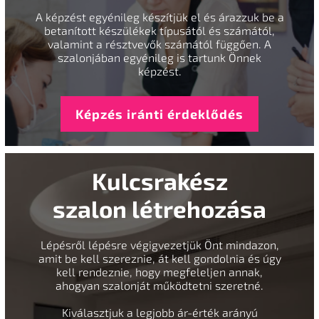
A képzést egyénileg készítjük el és árazzuk be a
betanított készülékek típusától és számától,
valamint a résztvevők számától függően. A
szalonjában egyénileg is tartunk Önnek
képzést.
Képzés iránti érdeklődés
Kulcsrakész
szalon létrehozása
Lépésről lépésre végigvezetjük Önt mindazon,
amit be kell szereznie, át kell gondolnia és úgy
kell rendeznie, hogy megfeleljen annak,
ahogyan szalonját működtetni szeretné.
Kiválasztjuk a legjobb ár-érték arányú