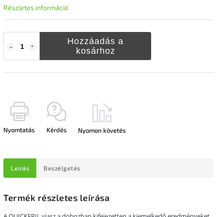
Részletes információ
Hozzáadás a
kosárhoz
Nyomtatás
Kérdés
Nyomon követés
Leírás
Beszélgetés
Termék részletes leírása
A QUICKEPIL viasz a dobozban kifejezetten a kiemelkedő eredményeket