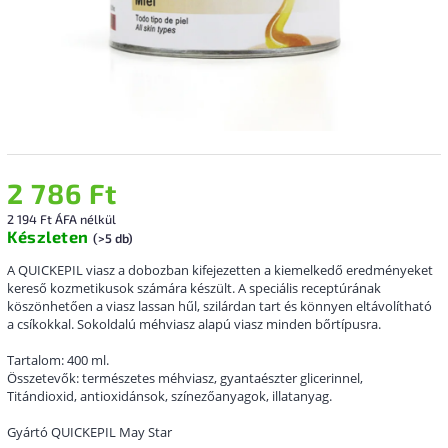
2 786 Ft
2 194 Ft ÁFA nélkül
Készleten
(>5 db)
A QUICKEPIL viasz a dobozban kifejezetten a kiemelkedő eredményeket
kereső kozmetikusok számára készült. A speciális receptúrának
köszönhetően a viasz lassan hűl, szilárdan tart és könnyen eltávolítható
a csíkokkal. Sokoldalú méhviasz alapú viasz minden bőrtípusra.
Tartalom: 400 ml.
Összetevők: természetes méhviasz, gyantaészter glicerinnel,
Titándioxid, antioxidánsok, színezőanyagok, illatanyag.
Gyártó QUICKEPIL May Star