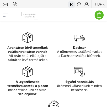
HUF
Keresés
A raktáron lévő termékek
Dachser
valóban raktáron vannak
A túlméretes szállítmányokat
48 órán belül elküldjük a
a Dachser szállítja ki Önnek.
raktáron lévő termékeket.
A legszélesebb
Egyéni hozzáállás
termékválaszték a piacon
örömmel válaszolunk minden
mindent kínálunk az álmai
kérdésére.
szalonjához.