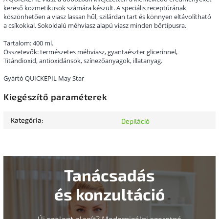
kereső kozmetikusok számára készült. A speciális receptúrának
köszönhetően a viasz lassan hűl, szilárdan tart és könnyen eltávolítható
a csíkokkal. Sokoldalú méhviasz alapú viasz minden bőrtípusra.
Tartalom: 400 ml.
Összetevők: természetes méhviasz, gyantaészter glicerinnel,
Titándioxid, antioxidánsok, színezőanyagok, illatanyag.
Gyártó QUICKEPIL May Star
Kiegészítő paraméterek
Kategória
:
Depiláció
Tanácsadás
és konzultáció
Új szalont alapít? Modernizálni szeretné