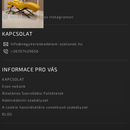
Kövessen minket az Instagramon
KAPCSOLAT
Info
@
nagykereskedelem-szalonok.hu
+36707429656
INFORMACE PRO VÁS
KAPCSOLAT
Írjon nekünk
Általános Szerződési Feltételek
Adatvédelmi szabályzat
A cookie használatára vonatkozó szabályzat
BLOG