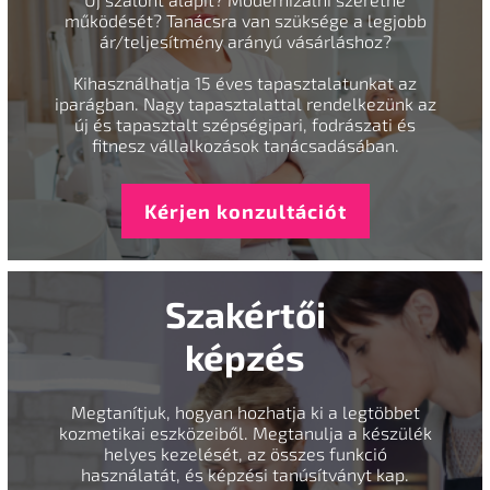
működését? Tanácsra van szüksége a legjobb
ár/teljesítmény arányú vásárláshoz?
Kihasználhatja 15 éves tapasztalatunkat az
iparágban. Nagy tapasztalattal rendelkezünk az
új és tapasztalt szépségipari, fodrászati és
fitnesz vállalkozások tanácsadásában.
Kérjen konzultációt
Szakértői
képzés
Megtanítjuk, hogyan hozhatja ki a legtöbbet
kozmetikai eszközeiből. Megtanulja a készülék
helyes kezelését, az összes funkció
használatát, és képzési tanúsítványt kap.