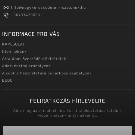
Info
@
nagykereskedelem-szalonok.hu
+36707429656
INFORMACE PRO VÁS
KAPCSOLAT
Írjon nekünk
Általános Szerződési Feltételek
Adatvédelmi szabályzat
A cookie használatára vonatkozó szabályzat
BLOG
FELIRATKOZÁS HÍRLEVÉLRE
Adja meg az e-mail címét, és mi tájékoztatást küldünk
webáruházunk új termékeiről.