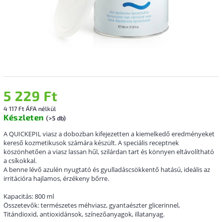
5 229 Ft
4 117 Ft ÁFA nélkül
Készleten
(>5 db)
A QUICKEPIL viasz a dobozban kifejezetten a kiemelkedő eredményeket
kereső kozmetikusok számára készült. A speciális receptnek
köszönhetően a viasz lassan hűl, szilárdan tart és könnyen eltávolítható
a csíkokkal.
A benne lévő azulén nyugtató és gyulladáscsökkentő hatású, ideális az
irritációra hajlamos, érzékeny bőrre.
Kapacitás: 800 ml
Összetevők: természetes méhviasz, gyantaészter glicerinnel,
Titándioxid, antioxidánsok, színezőanyagok, illatanyag.