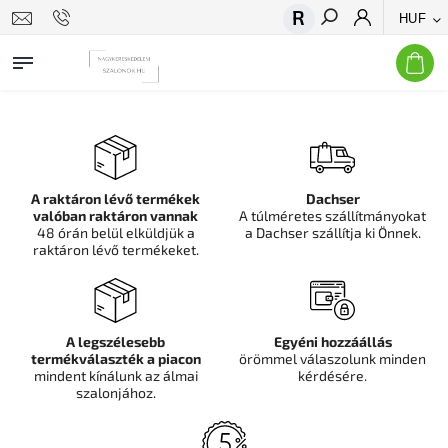
HUF
Keresés
A raktáron lévő termékek
Dachser
valóban raktáron vannak
A túlméretes szállítmányokat
48 órán belül elküldjük a
a Dachser szállítja ki Önnek.
raktáron lévő termékeket.
A legszélesebb
Egyéni hozzáállás
termékválaszték a piacon
örömmel válaszolunk minden
mindent kínálunk az álmai
kérdésére.
szalonjához.