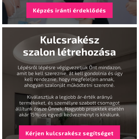
Képzés iránti érdeklődés
Kulcsrakész
szalon létrehozása
Lépésről lépésre végigvezetjük Önt mindazon,
amit be kell szereznie, át kell gondolnia és úgy
kell rendeznie, hogy megfeleljen annak,
ahogyan szalonját működtetni szeretné.
Kiválasztjuk a legjobb ár-érték arányú
termékeket, és személyre szabott csomagot
állítunk össze Önnek. Nagyobb projektek esetén
akár 15%-os egyedi kedvezményt is kínálunk.
Kérjen kulcsrakész segítséget