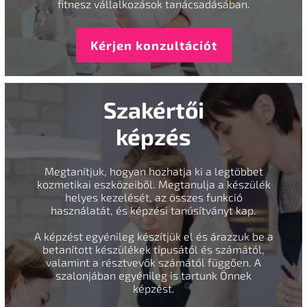
fitnesz vállalkozások tanácsadásában.
Kérjen konzultációt
Szakértői
képzés
Megtanítjuk, hogyan hozhatja ki a legtöbbet
kozmetikai eszközeiből. Megtanulja a készülék
helyes kezelését, az összes funkció
használatát, és képzési tanúsítványt kap.
A képzést egyénileg készítjük el és árazzuk be a
betanított készülékek típusától és számától,
valamint a résztvevők számától függően. A
szalonjában egyénileg is tartunk Önnek
képzést.