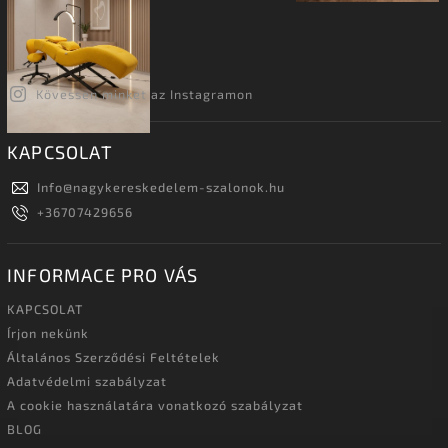
Kövessen minket az Instagramon
KAPCSOLAT
Info
@
nagykereskedelem-szalonok.hu
+36707429656
INFORMACE PRO VÁS
KAPCSOLAT
Írjon nekünk
Általános Szerződési Feltételek
Adatvédelmi szabályzat
A cookie használatára vonatkozó szabályzat
BLOG