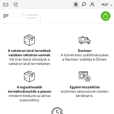
HUF
Keresés
A raktáron lévő termékek
Dachser
valóban raktáron vannak
A túlméretes szállítmányokat
48 órán belül elküldjük a
a Dachser szállítja ki Önnek.
raktáron lévő termékeket.
A legszélesebb
Egyéni hozzáállás
termékválaszték a piacon
örömmel válaszolunk minden
mindent kínálunk az álmai
kérdésére.
szalonjához.