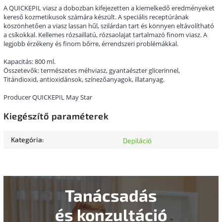
A QUICKEPIL viasz a dobozban kifejezetten a kiemelkedő eredményeket
kereső kozmetikusok számára készült. A speciális receptúrának
köszönhetően a viasz lassan hűl, szilárdan tart és könnyen eltávolítható
a csíkokkal. Kellemes rózsaillatú, rózsaolajat tartalmazó finom viasz. A
legjobb érzékeny és finom bőrre, érrendszeri problémákkal.
Kapacitás: 800 ml.
Összetevők: természetes méhviasz, gyantaészter glicerinnel,
Titándioxid, antioxidánsok, színezőanyagok, illatanyag.
Producer QUICKEPIL May Star
Kiegészítő paraméterek
Kategória
:
Depiláció
Tanácsadás
és konzultáció