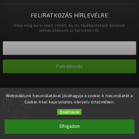
FELIRATKOZÁS HÍRLEVÉLRE
Adja meg az e-mail címét, és mi tájékoztatást küldünk
webáruházunk új termékeiről.
Feliratkozás
Copyright 2026
Nagykereskedelem-szalonok
. Minden jog
fenntartva.
Weboldalunk használatával jóváhagyja a cookie-k használatát a
Cookie-kkal kapcsolatos irányelv értelmében.
Süti beállítások szerkesztése
Vytvořil
Shoptet
| Design
Shoptak.cz.
Beállítások
Elfogadom
1 #