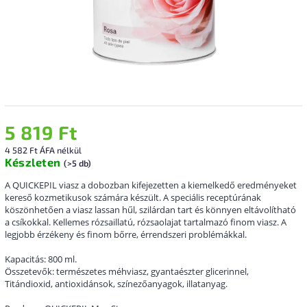
5 819 Ft
4 582 Ft ÁFA nélkül
Készleten
(>5 db)
A QUICKEPIL viasz a dobozban kifejezetten a kiemelkedő eredményeket
kereső kozmetikusok számára készült. A speciális receptúrának
köszönhetően a viasz lassan hűl, szilárdan tart és könnyen eltávolítható
a csíkokkal. Kellemes rózsaillatú, rózsaolajat tartalmazó finom viasz. A
legjobb érzékeny és finom bőrre, érrendszeri problémákkal.
Kapacitás: 800 ml.
Összetevők: természetes méhviasz, gyantaészter glicerinnel,
Titándioxid, antioxidánsok, színezőanyagok, illatanyag.