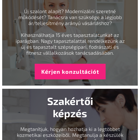
Új szalont alapít? Modernizálni szeretné
működését? Tanácsra van szüksége a legjobb
ár/teljesítmény arányú vásárláshoz?
Kihasználhatja 15 éves tapasztalatunkat az
iparágban. Nagy tapasztalattal rendelkezünk az
új és tapasztalt szépségipari, fodrászati és
fitnesz vállalkozások tanácsadásában.
Kérjen konzultációt
Szakértői
képzés
Megtanítjuk, hogyan hozhatja ki a legtöbbet
kozmetikai eszközeiből. Megtanulja a készülék