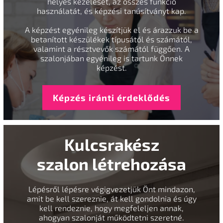
helyes kezelését, az összes funkció
használatát, és képzési tanúsítványt kap.
A képzést egyénileg készítjük el és árazzuk be a
betanított készülékek típusától és számától,
valamint a résztvevők számától függően. A
szalonjában egyénileg is tartunk Önnek
képzést.
Képzés iránti érdeklődés
Kulcsrakész
szalon létrehozása
Lépésről lépésre végigvezetjük Önt mindazon,
amit be kell szereznie, át kell gondolnia és úgy
kell rendeznie, hogy megfeleljen annak,
ahogyan szalonját működtetni szeretné.