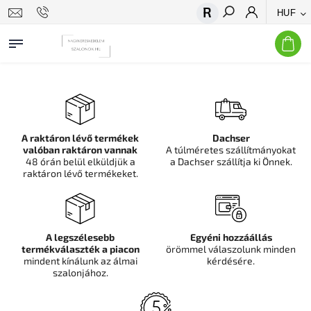
HUF
Keresés
A raktáron lévő termékek
Dachser
valóban raktáron vannak
A túlméretes szállítmányokat
48 órán belül elküldjük a
a Dachser szállítja ki Önnek.
raktáron lévő termékeket.
A legszélesebb
Egyéni hozzáállás
termékválaszték a piacon
örömmel válaszolunk minden
mindent kínálunk az álmai
kérdésére.
szalonjához.