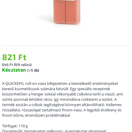
821 Ft
646 Ft ÁFA nélkül
Készleten
(>5 db)
A QUICKEPIL roll-on viasz kifejezetten a kiemelkedő eredményeket
kereső kozmetikusok számára készült. Egy speciális receptnek
köszönhetően a henger sokkal vékonyabb csíkokra teríti a viaszt, ami
szinte azonnali lehűlést okoz, így minimálisra csökkenti a sütést. A
termék ezután a csíkok segítségével könnyen eltávolítható. Kellemes
rózsaillatú, rózsaolajat tartalmazó finom viasz. A legjobb érzékeny és
finom bőrre, érrendszeri problémákkal.
Térfogat: 110 g
Összetevők: természetes méhviasz, gyantaészter glicerinnel,