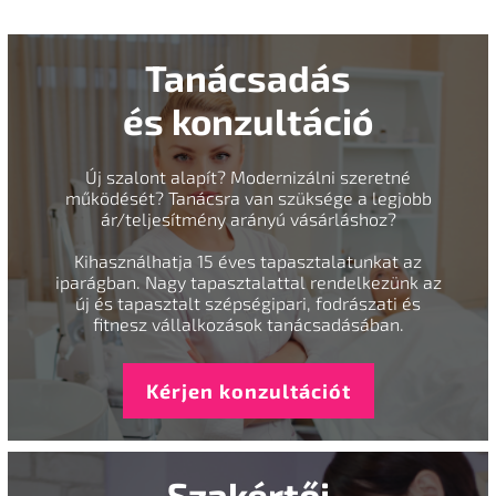
Tanácsadás
és konzultáció
Új szalont alapít? Modernizálni szeretné
működését? Tanácsra van szüksége a legjobb
ár/teljesítmény arányú vásárláshoz?
Kihasználhatja 15 éves tapasztalatunkat az
iparágban. Nagy tapasztalattal rendelkezünk az
új és tapasztalt szépségipari, fodrászati és
fitnesz vállalkozások tanácsadásában.
Kérjen konzultációt
Szakértői