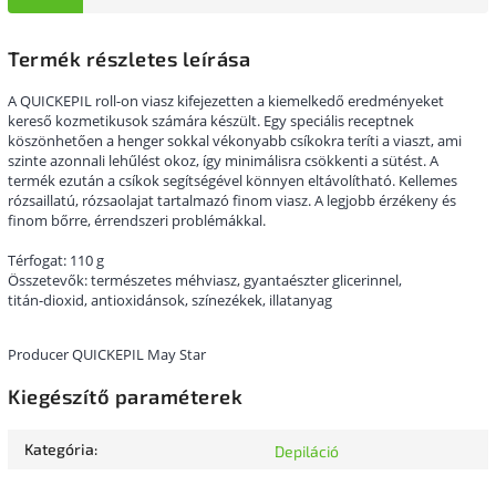
Termék részletes leírása
A QUICKEPIL roll-on viasz kifejezetten a kiemelkedő eredményeket
kereső kozmetikusok számára készült. Egy speciális receptnek
köszönhetően a henger sokkal vékonyabb csíkokra teríti a viaszt, ami
szinte azonnali lehűlést okoz, így minimálisra csökkenti a sütést. A
termék ezután a csíkok segítségével könnyen eltávolítható. Kellemes
rózsaillatú, rózsaolajat tartalmazó finom viasz. A legjobb érzékeny és
finom bőrre, érrendszeri problémákkal.
Térfogat: 110 g
Összetevők: természetes méhviasz, gyantaészter glicerinnel,
titán-dioxid, antioxidánsok, színezékek, illatanyag
Producer QUICKEPIL May Star
Kiegészítő paraméterek
Kategória
:
Depiláció