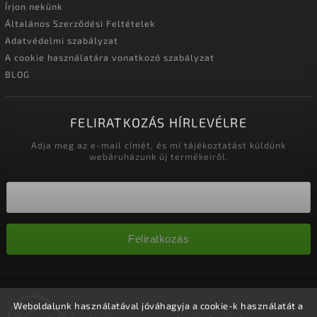
Írjon nekünk
Általános Szerződési Feltételek
Adatvédelmi szabályzat
A cookie használatára vonatkozó szabályzat
BLOG
FELIRATKOZÁS HÍRLEVÉLRE
Adja meg az e-mail címét, és mi tájékoztatást küldünk
webáruházunk új termékeiről.
Feliratkozás
Copyright 2026
Nagykereskedelem-szalonok
. Minden jog
fenntartva.
Weboldalunk használatával jóváhagyja a cookie-k használatát a