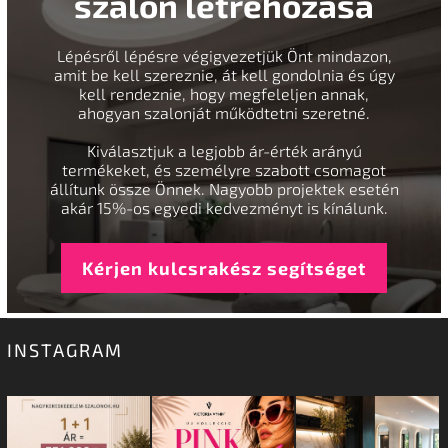
szalon létrehozása
Lépésről lépésre végigvezetjük Önt mindazon,
amit be kell szereznie, át kell gondolnia és úgy
kell rendeznie, hogy megfeleljen annak,
ahogyan szalonját működtetni szeretné.
Kiválasztjuk a legjobb ár-érték arányú
termékeket, és személyre szabott csomagot
állítunk össze Önnek. Nagyobb projektek esetén
akár 15%-os egyedi kedvezményt is kínálunk.
Kérjen kulcsrakész segítséget
INSTAGRAM