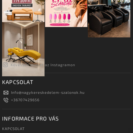
Kövessen minket az Instagramon
KAPCSOLAT
Info
@
nagykereskedelem-szalonok.hu
+36707429656
INFORMACE PRO VÁS
KAPCSOLAT