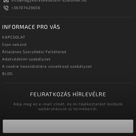
Info
@
nagykereskedelem-szalonok.hu
+36707429656
INFORMACE PRO VÁS
KAPCSOLAT
Írjon nekünk
Általános Szerződési Feltételek
Adatvédelmi szabályzat
A cookie használatára vonatkozó szabályzat
BLOG
FELIRATKOZÁS HÍRLEVÉLRE
Adja meg az e-mail címét, és mi tájékoztatást küldünk
webáruházunk új termékeiről.