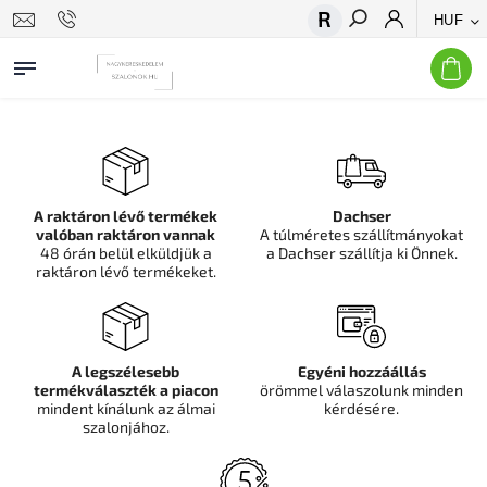
HUF
Keresés
A raktáron lévő termékek
Dachser
valóban raktáron vannak
A túlméretes szállítmányokat
48 órán belül elküldjük a
a Dachser szállítja ki Önnek.
raktáron lévő termékeket.
A legszélesebb
Egyéni hozzáállás
termékválaszték a piacon
örömmel válaszolunk minden
mindent kínálunk az álmai
kérdésére.
szalonjához.