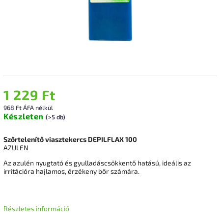
1 229 Ft
968 Ft ÁFA nélkül
Készleten
(>5 db)
Szőrtelenítő viasztekercs DEPILFLAX 100
AZULEN
Az azulén nyugtató és gyulladáscsökkentő hatású, ideális az
irritációra hajlamos, érzékeny bőr számára.
Részletes információ