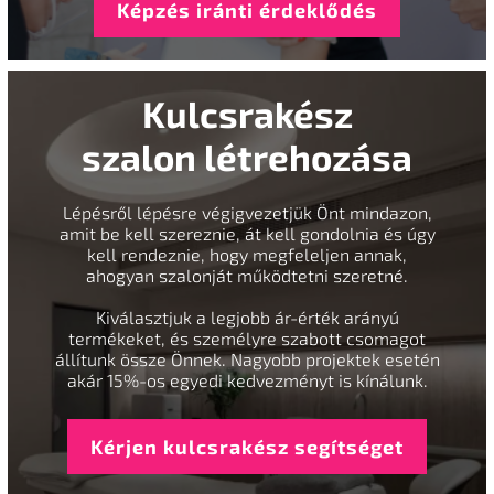
Képzés iránti érdeklődés
Kulcsrakész
szalon létrehozása
Lépésről lépésre végigvezetjük Önt mindazon,
amit be kell szereznie, át kell gondolnia és úgy
kell rendeznie, hogy megfeleljen annak,
ahogyan szalonját működtetni szeretné.
Kiválasztjuk a legjobb ár-érték arányú
termékeket, és személyre szabott csomagot
állítunk össze Önnek. Nagyobb projektek esetén
akár 15%-os egyedi kedvezményt is kínálunk.
Kérjen kulcsrakész segítséget