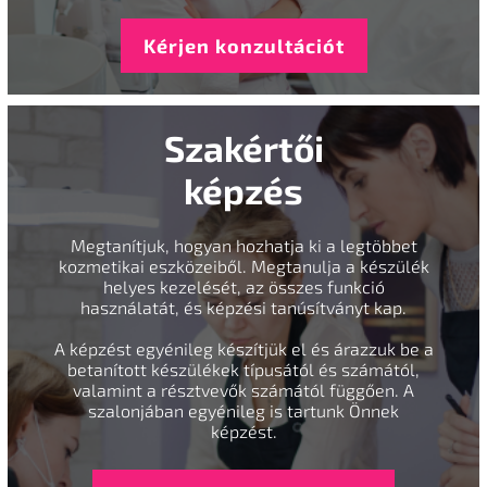
Kérjen konzultációt
Szakértői
képzés
Megtanítjuk, hogyan hozhatja ki a legtöbbet
kozmetikai eszközeiből. Megtanulja a készülék
helyes kezelését, az összes funkció
használatát, és képzési tanúsítványt kap.
A képzést egyénileg készítjük el és árazzuk be a
betanított készülékek típusától és számától,
valamint a résztvevők számától függően. A
szalonjában egyénileg is tartunk Önnek
képzést.