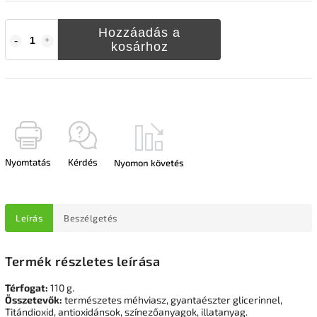
Hozzáadás a
kosárhoz
Nyomtatás
Kérdés
Nyomon követés
Leírás
Beszélgetés
Termék részletes leírása
Térfogat:
110 g.
Összetevők:
természetes méhviasz, gyantaészter glicerinnel,
Titándioxid, antioxidánsok, színezőanyagok, illatanyag.