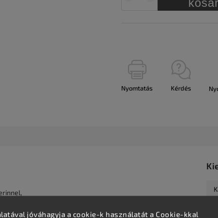
kosá
Nyomtatás
Kérdés
Ny
Ki
K
erinnel,
atával jóváhagyja a cookie-k használatát a Cookie-kkal