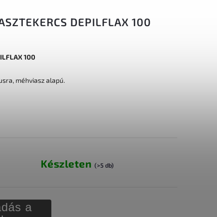
ASZTEKERCS DEPILFLAX 100
PILFLAX 100
usra, méhviasz alapú.
Készleten
(>5 db)
dás a