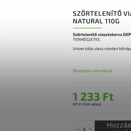
SZŐRTELENÍTŐ VI
NATURAL 110G
Szőrtelenítő viasztekercs DE
TERMÉSZETES
Univerzális viasz minden bőrtíp
Részletes információ
1 233 Ft
971 Ft ÁFA nélkül
Hozzáa