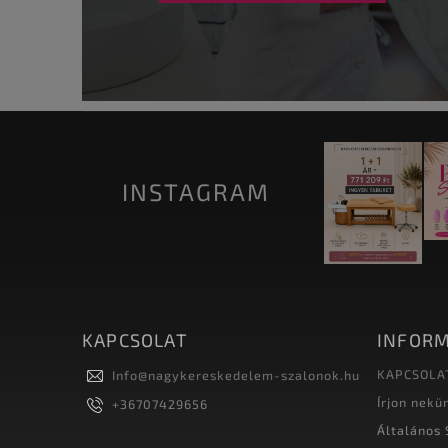
INSTAGRAM
KAPCSOLAT
INFORM
KAPCSOLA
Info
@
nagykereskedelem-szalonok.hu
Írjon nekü
+36707429656
Általános 