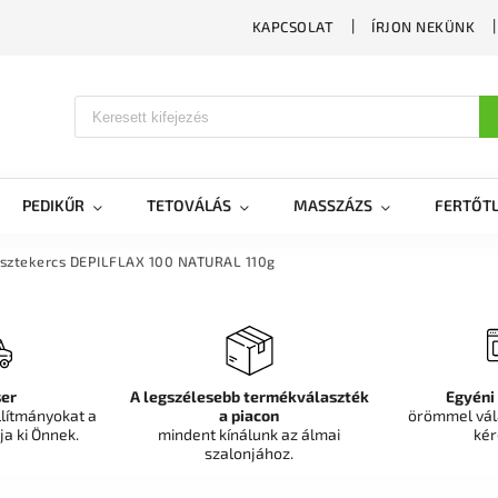
KAPCSOLAT
ÍRJON NEKÜNK
PEDIKŰR
TETOVÁLÁS
MASSZÁZS
FERTŐTL
iasztekercs DEPILFLAX 100 NATURAL 110g
er
A legszélesebb termékválaszték
Egyéni
llítmányokat a
a piacon
örömmel vál
ja ki Önnek.
mindent kínálunk az álmai
kér
szalonjához.