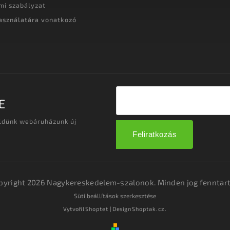
mi szabályzat
asználatára vonatkozó
t
E
üldünk webáruházunk új
Feliratkozás
pyright 2026
Nagykereskedelem-szalonok
. Minden jog fenntart
Süti beállítások szerkesztése
Vytvořil
Shoptet
| Design
Shoptak.cz.