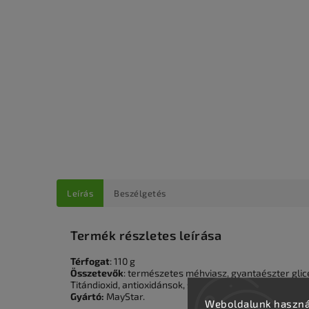
Leírás
Beszélgetés
Termék részletes leírása
Térfogat
: 110 g
Összetevők
: természetes méhviasz, gyantaészter glic
Titándioxid, antioxidánsok, színezőanyagok, illatanyag.
Gyártó:
MayStar.
Weboldalunk használ