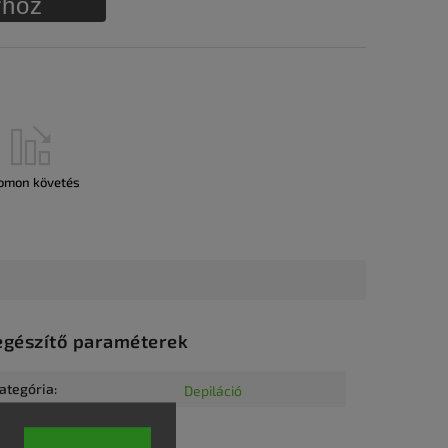
rhoz
omon követés
egészítő paraméterek
ategória
:
Depiláció