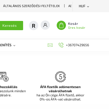
ÁLTALÁNOS SZERZŐDÉSI FELTÉTELEK
ADATVÉDELMI SZABÁLYZA
HUF
Kosár
Keresés
Üres kosár
ENÍTÉS
DEKORÁCIÓS FALPANEL, MŰNÖVÉNY FAL
+36707429656
FIT
 hozzáállás
ÁFA fizetők adómentesen
aszolunk minden
vásárolhatnak
désére.
ha az Ön cége ÁFA fizető, akkor
0%-os ÁFA-val vásárolhat.