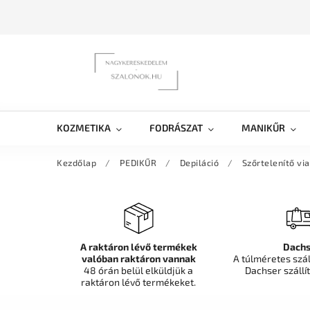
KOZMETIKA
FODRÁSZAT
MANIKŰR
Kezdőlap
/
PEDIKŰR
/
Depiláció
/
Szőrtelenítő v
A raktáron lévő termékek
Dachs
valóban raktáron vannak
A túlméretes szá
48 órán belül elküldjük a
Dachser szállít
raktáron lévő termékeket.