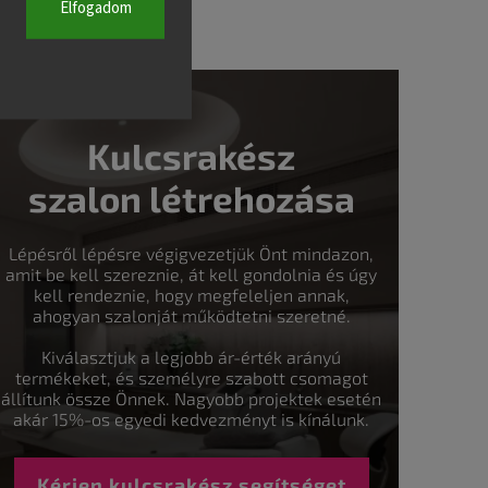
Elfogadom
Kulcsrakész
szalon létrehozása
Lépésről lépésre végigvezetjük Önt mindazon,
amit be kell szereznie, át kell gondolnia és úgy
kell rendeznie, hogy megfeleljen annak,
ahogyan szalonját működtetni szeretné.
Kiválasztjuk a legjobb ár-érték arányú
termékeket, és személyre szabott csomagot
állítunk össze Önnek. Nagyobb projektek esetén
akár 15%-os egyedi kedvezményt is kínálunk.
Kérjen kulcsrakész segítséget