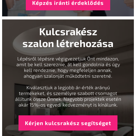
Képzés iránti érdeklődés
Kulcsrakész
szalon létrehozása
Lépésről lépésre végigvezetjük Önt mindazon,
amit be kell szereznie, át kell gondolnia és úgy
kell rendeznie, hogy megfeleljen annak,
ahogyan szalonját működtetni szeretné.
Kiválasztjuk a legjobb ár-érték arányú
termékeket, és személyre szabott csomagot
állítunk össze Önnek. Nagyobb projektek esetén
akár 15%-os egyedi kedvezményt is kínálunk.
Kérjen kulcsrakész segítséget