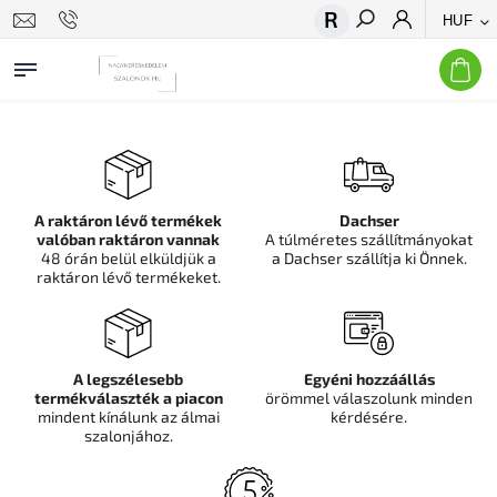
HUF
Keresés
A raktáron lévő termékek
Dachser
valóban raktáron vannak
A túlméretes szállítmányokat
48 órán belül elküldjük a
a Dachser szállítja ki Önnek.
raktáron lévő termékeket.
A legszélesebb
Egyéni hozzáállás
termékválaszték a piacon
örömmel válaszolunk minden
mindent kínálunk az álmai
kérdésére.
szalonjához.