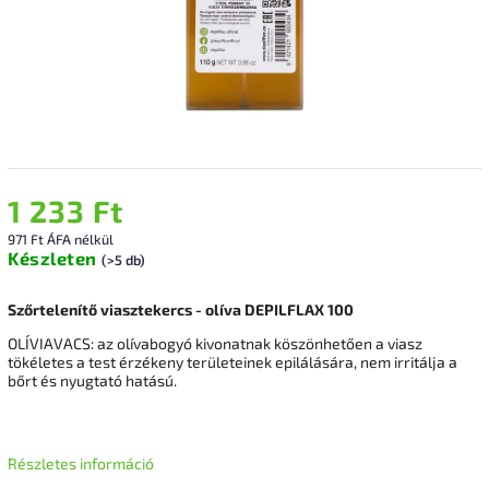
1 233 Ft
971 Ft ÁFA nélkül
Készleten
(>5 db)
Szőrtelenítő viasztekercs - olíva DEPILFLAX 100
OLÍVIAVACS: az olívabogyó kivonatnak köszönhetően a viasz
tökéletes a test érzékeny területeinek epilálására, nem irritálja a
bőrt és nyugtató hatású.
Részletes információ