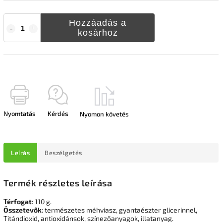
Hozzáadás a
kosárhoz
Nyomtatás
Kérdés
Nyomon követés
Leírás
Beszélgetés
Termék részletes leírása
Térfogat
: 110 g.
Összetevők
: természetes méhviasz, gyantaészter glicerinnel,
Titándioxid, antioxidánsok, színezőanyagok, illatanyag.