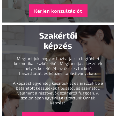
Kérjen konzultációt
Szakértői
képzés
Megtanítjuk, hogyan hozhatja ki a legtöbbet
kozmetikai eszközeiből. Megtanulja a készülék
helyes kezelését, az összes funkció
használatát, és képzési tanúsítványt kap.
A képzést egyénileg készítjük el és árazzuk be a
betanított készülékek típusától és számától,
valamint a résztvevők számától függően. A
szalonjában egyénileg is tartunk Önnek
képzést.