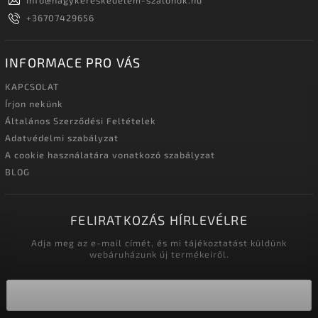
Info
@
nagykereskedelem-szalonok.hu
+36707429656
INFORMACE PRO VÁS
KAPCSOLAT
Írjon nekünk
Általános Szerződési Feltételek
Adatvédelmi szabályzat
A cookie használatára vonatkozó szabályzat
BLOG
FELIRATKOZÁS HÍRLEVÉLRE
Adja meg az e-mail címét, és mi tájékoztatást küldünk
webáruházunk új termékeiről.