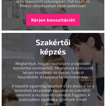
új és tapasztalt szépségipari, fodrászati és
fitnesz vállalkozások tanácsadásában.
Kérjen konzultációt
Szakértői
képzés
Megtanítjuk, hogyan hozhatja ki a legtöbbet
kozmetikai eszközeiből. Megtanulja a készülék
helyes kezelését, az összes funkció
használatát, és képzési tanúsítványt kap.
A képzést egyénileg készítjük el és árazzuk be a
betanított készülékek típusától és számától,
valamint a résztvevők számától függően. A
szalonjában egyénileg is tartunk Önnek
képzést.