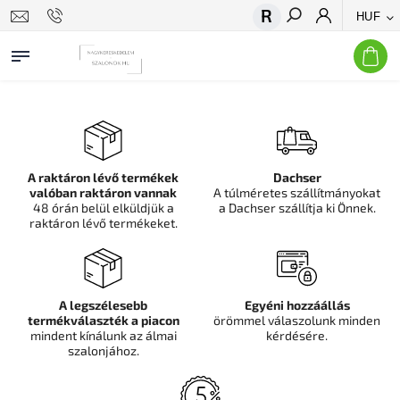
HUF
Keresés
A raktáron lévő termékek
Dachser
valóban raktáron vannak
A túlméretes szállítmányokat
48 órán belül elküldjük a
a Dachser szállítja ki Önnek.
raktáron lévő termékeket.
A legszélesebb
Egyéni hozzáállás
termékválaszték a piacon
örömmel válaszolunk minden
mindent kínálunk az álmai
kérdésére.
szalonjához.