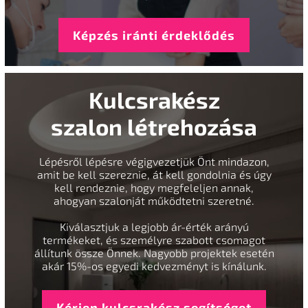
Képzés iránti érdeklődés
Kulcsrakész
szalon létrehozása
Lépésről lépésre végigvezetjük Önt mindazon,
amit be kell szereznie, át kell gondolnia és úgy
kell rendeznie, hogy megfeleljen annak,
ahogyan szalonját működtetni szeretné.
Kiválasztjuk a legjobb ár-érték arányú
termékeket, és személyre szabott csomagot
állítunk össze Önnek. Nagyobb projektek esetén
akár 15%-os egyedi kedvezményt is kínálunk.
Kérjen kulcsrakész segítséget