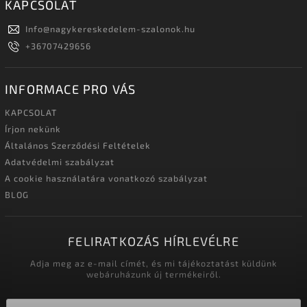
KAPCSOLAT
Info
@
nagykereskedelem-szalonok.hu
+36707429656
INFORMACE PRO VÁS
KAPCSOLAT
Írjon nekünk
Általános Szerződési Feltételek
Adatvédelmi szabályzat
A cookie használatára vonatkozó szabályzat
BLOG
FELIRATKOZÁS HÍRLEVÉLRE
Adja meg az e-mail címét, és mi tájékoztatást küldünk
webáruházunk új termékeiről.