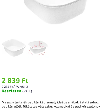
2 839 Ft
2 235 Ft ÁFA nélkül
Készleten
(>5 db)
Masszív tartalék pedikűr kád, amely ideális a lábak áztatásához
pedikűr előtt. Tökéletes választás kozmetikai és pedikűrszalonok