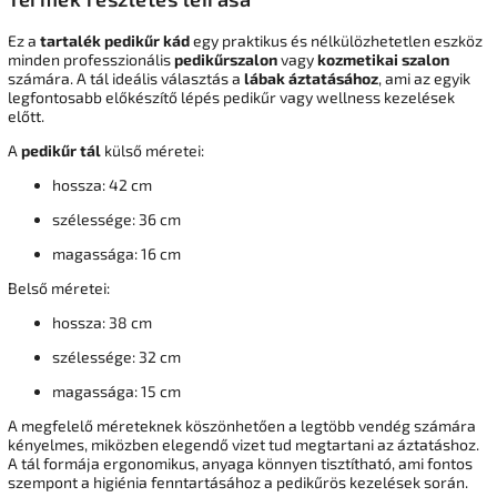
Ez a
tartalék pedikűr kád
egy praktikus és nélkülözhetetlen eszköz
minden professzionális
pedikűrszalon
vagy
kozmetikai szalon
számára. A tál ideális választás a
lábak áztatásához
, ami az egyik
legfontosabb előkészítő lépés pedikűr vagy wellness kezelések
előtt.
A
pedikűr tál
külső méretei:
hossza: 42 cm
szélessége: 36 cm
magassága: 16 cm
Belső méretei:
hossza: 38 cm
szélessége: 32 cm
magassága: 15 cm
A megfelelő méreteknek köszönhetően a legtöbb vendég számára
kényelmes, miközben elegendő vizet tud megtartani az áztatáshoz.
A tál formája ergonomikus, anyaga könnyen tisztítható, ami fontos
szempont a higiénia fenntartásához a pedikűrös kezelések során.